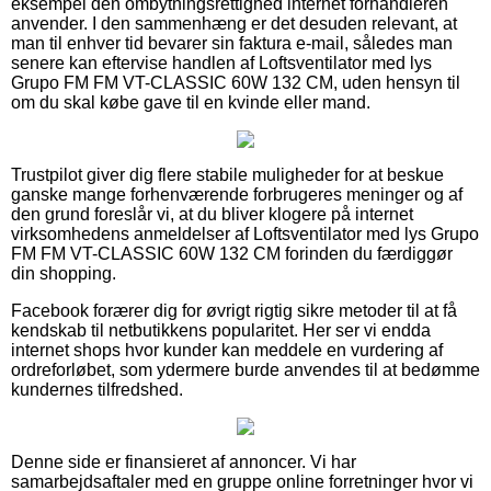
eksempel den ombytningsrettighed internet forhandleren
anvender. I den sammenhæng er det desuden relevant, at
man til enhver tid bevarer sin faktura e-mail, således man
senere kan eftervise handlen af Loftsventilator med lys
Grupo FM FM VT-CLASSIC 60W 132 CM, uden hensyn til
om du skal købe gave til en kvinde eller mand.
Trustpilot giver dig flere stabile muligheder for at beskue
ganske mange forhenværende forbrugeres meninger og af
den grund foreslår vi, at du bliver klogere på internet
virksomhedens anmeldelser af Loftsventilator med lys Grupo
FM FM VT-CLASSIC 60W 132 CM forinden du færdiggør
din shopping.
Facebook forærer dig for øvrigt rigtig sikre metoder til at få
kendskab til netbutikkens popularitet. Her ser vi endda
internet shops hvor kunder kan meddele en vurdering af
ordreforløbet, som ydermere burde anvendes til at bedømme
kundernes tilfredshed.
Denne side er finansieret af annoncer. Vi har
samarbejdsaftaler med en gruppe online forretninger hvor vi