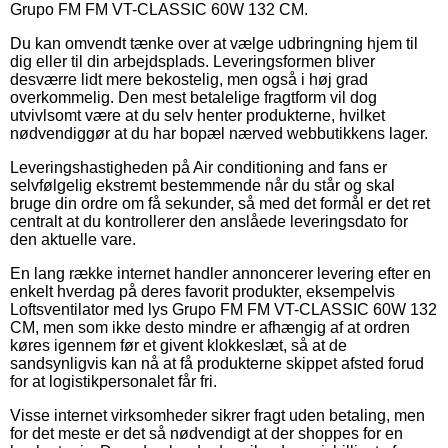
Grupo FM FM VT-CLASSIC 60W 132 CM.
Du kan omvendt tænke over at vælge udbringning hjem til
dig eller til din arbejdsplads. Leveringsformen bliver
desværre lidt mere bekostelig, men også i høj grad
overkommelig. Den mest betalelige fragtform vil dog
utvivlsomt være at du selv henter produkterne, hvilket
nødvendiggør at du har bopæl nærved webbutikkens lager.
Leveringshastigheden på Air conditioning and fans er
selvfølgelig ekstremt bestemmende når du står og skal
bruge din ordre om få sekunder, så med det formål er det ret
centralt at du kontrollerer den anslåede leveringsdato for
den aktuelle vare.
En lang række internet handler annoncerer levering efter en
enkelt hverdag på deres favorit produkter, eksempelvis
Loftsventilator med lys Grupo FM FM VT-CLASSIC 60W 132
CM, men som ikke desto mindre er afhængig af at ordren
køres igennem før et givent klokkeslæt, så at de
sandsynligvis kan nå at få produkterne skippet afsted forud
for at logistikpersonalet får fri.
Visse internet virksomheder sikrer fragt uden betaling, men
for det meste er det så nødvendigt at der shoppes for en