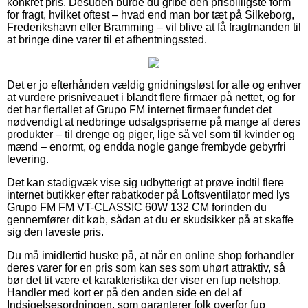
konkret pris. Desuden burde du gribe den prisbilligste form
for fragt, hvilket oftest – hvad end man bor tæt på Silkeborg,
Frederikshavn eller Bramming – vil blive at få fragtmanden til
at bringe dine varer til et afhentningssted.
Det er jo efterhånden vældig gnidningsløst for alle og enhver
at vurdere prisniveauet i blandt flere firmaer på nettet, og for
det har flertallet af Grupo FM internet firmaer fundet det
nødvendigt at nedbringe udsalgspriserne på mange af deres
produkter – til drenge og piger, lige så vel som til kvinder og
mænd – enormt, og endda nogle gange frembyde gebyrfri
levering.
Det kan stadigvæk vise sig udbytterigt at prøve indtil flere
internet butikker efter rabatkoder på Loftsventilator med lys
Grupo FM FM VT-CLASSIC 60W 132 CM forinden du
gennemfører dit køb, sådan at du er skudsikker på at skaffe
sig den laveste pris.
Du må imidlertid huske på, at når en online shop forhandler
deres varer for en pris som kan ses som uhørt attraktiv, så
bør det tit være et karakteristika der viser en fup netshop.
Handler med kort er på den anden side en del af
Indsigelsesordningen, som garanterer folk overfor fup