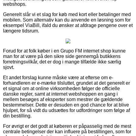
webshops.
Generelt slår vi et slag for køb med kort eller betalinger med
mobilen. Som alternativ kan du anvende en løsning som for
eksempel ViaBill, ifald du ønsker at afdrage pengene over et
længere tidsrum.
Forud for at folk køber i en Grupo FM internet shop kunne
man for at være på den sikre side gennemgå butikkens
forretningsvilkår, det er dog i mange tilfælde ikke særlig
sjovt.
Et andet forslag kunne måske være at efterse om e-
forhandleren er e-mærke tilsluttet, grundet at det generelt er
et signal om at online virksomheden følger de officielle
danske regler, samt at internet webshoppen en gang i
mellem besøges af eksperter som mestrer de gældende
bestemmelser. Dette er desuden en god chance for at blive
hjulpet, for så vidt du udsættes for udfordringer som følge af
din bestilling.
For øvrigt er det godt at køberen er påpasselig med de mest
centrale betingelser der kan influere på bestillingen, som for