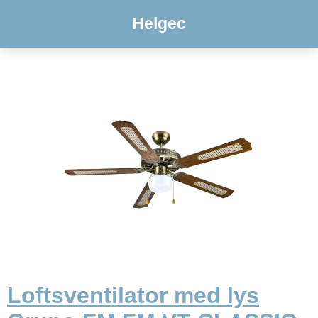
Helgec
Loftsventilator med lys