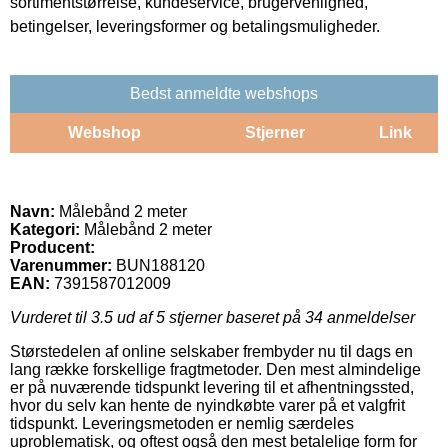
sortimentstørrelse, kundeservice, brugervenlighed,
betingelser, leveringsformer og betalingsmuligheder.
Bedst anmeldte webshops
Webshop
Stjerner
Link
Navn:
Målebånd 2 meter
Kategori:
Målebånd 2 meter
Producent:
Varenummer:
BUN188120
EAN:
7391587012009
Vurderet til
3.5
ud af 5 stjerner baseret på
34
anmeldelser
Størstedelen af online selskaber frembyder nu til dags en
lang række forskellige fragtmetoder. Den mest almindelige
er på nuværende tidspunkt levering til et afhentningssted,
hvor du selv kan hente de nyindkøbte varer på et valgfrit
tidspunkt. Leveringsmetoden er nemlig særdeles
uproblematisk, og oftest også den mest betalelige form for