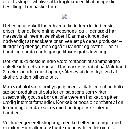
eller Lystrup – vil blive at få fragtmanden til at bringe din
bestilling til en pakkeshop.
Det er rigtig enkelt for enhver at finde frem til de bedste
priser i blandt flere online webshops, og til gengæld har
massevis af internet selskaber i Danmark fundet det
nødvendigt at nedskære prisniveauet på deres produkter –
til piger og drenge, men også til kvinder og mænd – helt i
bund, og endda nogle gange tilbyde gratis levering.
Det kan ikke desto mindre være rentabelt at sammenligne
enkelte internet varehuse i Danmark efter rabat på Målebånd
2 meter forinden du shopper, således at du er tryg ved at
skaffe sig den billigste pris.
Man skal blot være omhyggelig med, at ifald en online butik
sælger produkter til salg for en salgspris som virker
usædvanlig god, så bør det ofte være en indikation på en
uærlig internet forhandler. Kortkøb er trods alt omfattet af en
forordning, der dækker os imod bedrageriske internet
handler.
Vi tilråder generelt shopping med kort eller betalinger med
mobilen. Som alternativ burde du benytte en løsning fra