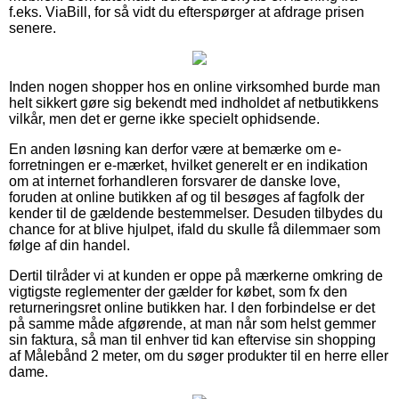
f.eks. ViaBill, for så vidt du efterspørger at afdrage prisen
senere.
Inden nogen shopper hos en online virksomhed burde man
helt sikkert gøre sig bekendt med indholdet af netbutikkens
vilkår, men det er gerne ikke specielt ophidsende.
En anden løsning kan derfor være at bemærke om e-
forretningen er e-mærket, hvilket generelt er en indikation
om at internet forhandleren forsvarer de danske love,
foruden at online butikken af og til besøges af fagfolk der
kender til de gældende bestemmelser. Desuden tilbydes du
chance for at blive hjulpet, ifald du skulle få dilemmaer som
følge af din handel.
Dertil tilråder vi at kunden er oppe på mærkerne omkring de
vigtigste reglementer der gælder for købet, som fx den
returneringsret online butikken har. I den forbindelse er det
på samme måde afgørende, at man når som helst gemmer
sin faktura, så man til enhver tid kan eftervise sin shopping
af Målebånd 2 meter, om du søger produkter til en herre eller
dame.