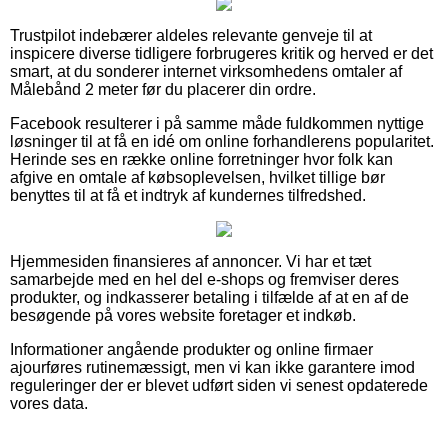
Trustpilot indebærer aldeles relevante genveje til at
inspicere diverse tidligere forbrugeres kritik og herved er det
smart, at du sonderer internet virksomhedens omtaler af
Målebånd 2 meter før du placerer din ordre.
Facebook resulterer i på samme måde fuldkommen nyttige
løsninger til at få en idé om online forhandlerens popularitet.
Herinde ses en række online forretninger hvor folk kan
afgive en omtale af købsoplevelsen, hvilket tillige bør
benyttes til at få et indtryk af kundernes tilfredshed.
Hjemmesiden finansieres af annoncer. Vi har et tæt
samarbejde med en hel del e-shops og fremviser deres
produkter, og indkasserer betaling i tilfælde af at en af de
besøgende på vores website foretager et indkøb.
Informationer angående produkter og online firmaer
ajourføres rutinemæssigt, men vi kan ikke garantere imod
reguleringer der er blevet udført siden vi senest opdaterede
vores data.