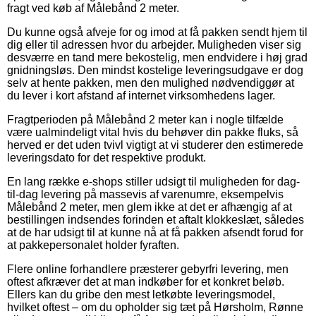
fragt ved køb af Målebånd 2 meter.
Du kunne også afveje for og imod at få pakken sendt hjem til
dig eller til adressen hvor du arbejder. Muligheden viser sig
desværre en tand mere bekostelig, men endvidere i høj grad
gnidningsløs. Den mindst kostelige leveringsudgave er dog
selv at hente pakken, men den mulighed nødvendiggør at
du lever i kort afstand af internet virksomhedens lager.
Fragtperioden på Målebånd 2 meter kan i nogle tilfælde
være ualmindeligt vital hvis du behøver din pakke fluks, så
herved er det uden tvivl vigtigt at vi studerer den estimerede
leveringsdato for det respektive produkt.
En lang række e-shops stiller udsigt til muligheden for dag-
til-dag levering på massevis af varenumre, eksempelvis
Målebånd 2 meter, men glem ikke at det er afhængig af at
bestillingen indsendes forinden et aftalt klokkeslæt, således
at de har udsigt til at kunne nå at få pakken afsendt forud for
at pakkepersonalet holder fyraften.
Flere online forhandlere præsterer gebyrfri levering, men
oftest afkræver det at man indkøber for et konkret beløb.
Ellers kan du gribe den mest letkøbte leveringsmodel,
hvilket oftest – om du opholder sig tæt på Hørsholm, Rønne