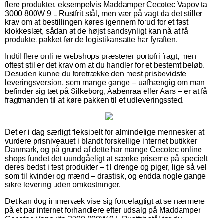
flere produkter, eksempelvis Maddamper Cecotec Vapovita
3000 800W 9 L Rustfrit stål, men vær på vagt da det stiller
krav om at bestillingen køres igennem forud for et fast
klokkeslæt, sådan at de højst sandsynligt kan nå at få
produktet pakket før de logistikansatte har fyraften.
Indtil flere online webshops præsterer portofri fragt, men
oftest stiller det krav om at du handler for et bestemt beløb.
Desuden kunne du foretrække den mest prisbevidste
leveringsversion, som mange gange – uafhængig om man
befinder sig tæt på Silkeborg, Aabenraa eller Aars – er at få
fragtmanden til at køre pakken til et udleveringssted.
Det er i dag særligt fleksibelt for almindelige mennesker at
vurdere prisniveauet i blandt forskellige internet butikker i
Danmark, og på grund af dette har mange Cecotec online
shops fundet det uundgåeligt at sænke priserne på specielt
deres bedst i test produkter – til drenge og piger, lige så vel
som til kvinder og mænd – drastisk, og endda nogle gange
sikre levering uden omkostninger.
Det kan dog immervæk vise sig fordelagtigt at se nærmere
på et par internet forhandlere efter udsalg på Maddamper