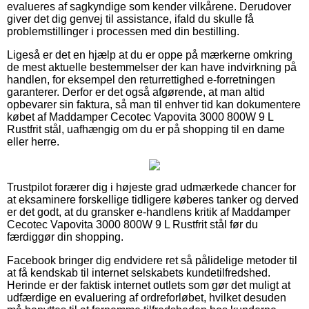
evalueres af sagkyndige som kender vilkårene. Derudover
giver det dig genvej til assistance, ifald du skulle få
problemstillinger i processen med din bestilling.
Ligeså er det en hjælp at du er oppe på mærkerne omkring
de mest aktuelle bestemmelser der kan have indvirkning på
handlen, for eksempel den returrettighed e-forretningen
garanterer. Derfor er det også afgørende, at man altid
opbevarer sin faktura, så man til enhver tid kan dokumentere
købet af Maddamper Cecotec Vapovita 3000 800W 9 L
Rustfrit stål, uafhængig om du er på shopping til en dame
eller herre.
Trustpilot forærer dig i højeste grad udmærkede chancer for
at eksaminere forskellige tidligere køberes tanker og derved
er det godt, at du gransker e-handlens kritik af Maddamper
Cecotec Vapovita 3000 800W 9 L Rustfrit stål før du
færdiggør din shopping.
Facebook bringer dig endvidere ret så pålidelige metoder til
at få kendskab til internet selskabets kundetilfredshed.
Herinde er der faktisk internet outlets som gør det muligt at
udfærdige en evaluering af ordreforløbet, hvilket desuden