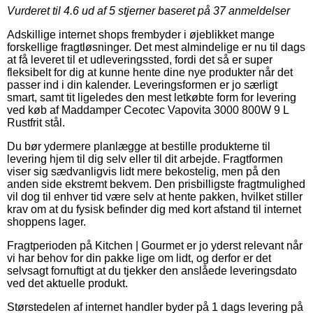
Vurderet til
4.6
ud af 5 stjerner baseret på
37
anmeldelser
Adskillige internet shops frembyder i øjeblikket mange
forskellige fragtløsninger. Det mest almindelige er nu til dags
at få leveret til et udleveringssted, fordi det så er super
fleksibelt for dig at kunne hente dine nye produkter når det
passer ind i din kalender. Leveringsformen er jo særligt
smart, samt tit ligeledes den mest letkøbte form for levering
ved køb af Maddamper Cecotec Vapovita 3000 800W 9 L
Rustfrit stål.
Du bør ydermere planlægge at bestille produkterne til
levering hjem til dig selv eller til dit arbejde. Fragtformen
viser sig sædvanligvis lidt mere bekostelig, men på den
anden side ekstremt bekvem. Den prisbilligste fragtmulighed
vil dog til enhver tid være selv at hente pakken, hvilket stiller
krav om at du fysisk befinder dig med kort afstand til internet
shoppens lager.
Fragtperioden på Kitchen | Gourmet er jo yderst relevant når
vi har behov for din pakke lige om lidt, og derfor er det
selvsagt fornuftigt at du tjekker den anslåede leveringsdato
ved det aktuelle produkt.
Størstedelen af internet handler byder på 1 dags levering på