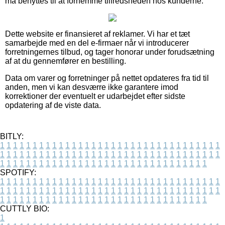
må benyttes til at fornemme tilfredsheden hos kunderne.
Dette website er finansieret af reklamer. Vi har et tæt
samarbejde med en del e-firmaer når vi introducerer
forretningernes tilbud, og tager honorar under forudsætning
af at du gennemfører en bestilling.
Data om varer og forretninger på nettet opdateres fra tid til
anden, men vi kan desværre ikke garantere imod
korrektioner der eventuelt er udarbejdet efter sidste
opdatering af de viste data.
BITLY:
1
1
1
1
1
1
1
1
1
1
1
1
1
1
1
1
1
1
1
1
1
1
1
1
1
1
1
1
1
1
1
1
1
1
1
1
1
1
1
1
1
1
1
1
1
1
1
1
1
1
1
1
1
1
1
1
1
1
1
1
1
1
1
1
1
1
1
1
1
1
1
1
1
1
1
1
1
1
1
1
1
1
1
1
1
1
1
1
1
1
1
1
1
1
1
1
1
1
1
1
SPOTIFY:
1
1
1
1
1
1
1
1
1
1
1
1
1
1
1
1
1
1
1
1
1
1
1
1
1
1
1
1
1
1
1
1
1
1
1
1
1
1
1
1
1
1
1
1
1
1
1
1
1
1
1
1
1
1
1
1
1
1
1
1
1
1
1
1
1
1
1
1
1
1
1
1
1
1
1
1
1
1
1
1
1
1
1
1
1
1
1
1
1
1
1
1
1
1
1
1
1
1
1
1
CUTTLY BIO:
1