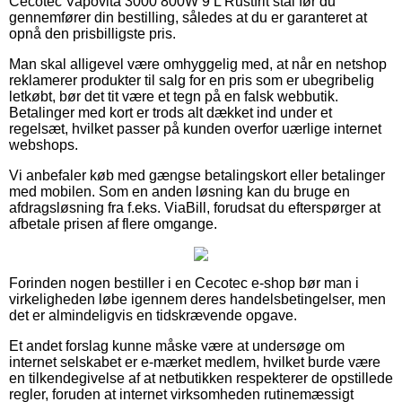
Cecotec Vapovita 3000 800W 9 L Rustfrit stål før du
gennemfører din bestilling, således at du er garanteret at
opnå den prisbilligste pris.
Man skal alligevel være omhyggelig med, at når en netshop
reklamerer produkter til salg for en pris som er ubegribelig
letkøbt, bør det tit være et tegn på en falsk webbutik.
Betalinger med kort er trods alt dækket ind under et
regelsæt, hvilket passer på kunden overfor uærlige internet
webshops.
Vi anbefaler køb med gængse betalingskort eller betalinger
med mobilen. Som en anden løsning kan du bruge en
afdragsløsning fra f.eks. ViaBill, forudsat du efterspørger at
afbetale prisen af flere omgange.
Forinden nogen bestiller i en Cecotec e-shop bør man i
virkeligheden løbe igennem deres handelsbetingelser, men
det er almindeligvis en tidskrævende opgave.
Et andet forslag kunne måske være at undersøge om
internet selskabet er e-mærket medlem, hvilket burde være
en tilkendegivelse af at netbutikken respekterer de opstillede
regler, foruden at internet virksomheden rutinemæssigt