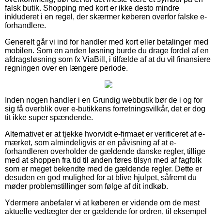
falsk butik. Shopping med kort er ikke desto mindre
inkluderet i en regel, der skærmer køberen overfor falske e-
forhandlere.
Generelt går vi ind for handler med kort eller betalinger med
mobilen. Som en anden løsning burde du drage fordel af en
afdragsløsning som fx ViaBill, i tilfælde af at du vil finansiere
regningen over en længere periode.
Inden nogen handler i en Grundig webbutik bør de i og for
sig få overblik over e-butikkens forretningsvilkår, det er dog
tit ikke super spændende.
Alternativet er at tjekke hvorvidt e-firmaet er verificeret af e-
mærket, som almindeligvis er en påvisning af at e-
forhandleren overholder de gældende danske regler, tillige
med at shoppen fra tid til anden føres tilsyn med af fagfolk
som er meget bekendte med de gældende regler. Dette er
desuden en god mulighed for at blive hjulpet, såfremt du
møder problemstillinger som følge af dit indkøb.
Ydermere anbefaler vi at køberen er vidende om de mest
aktuelle vedtægter der er gældende for ordren, til eksempel