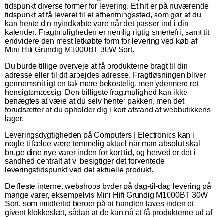
tidspunkt diverse former for levering. Et hit er på nuværende
tidspunkt at få leveret til et afhentningssted, som gør at du
kan hente din nyindkøbte vare når det passer ind i din
kalender. Fragtmuligheden er nemlig rigtig smertefri, samt tit
endvidere den mest letkøbte form for levering ved køb af
Mini Hifi Grundig M1000BT 30W Sort.
Du burde tillige overveje at få produkterne bragt til din
adresse eller til dit arbejdes adresse. Fragtløsningen bliver
gennemsnitligt en tak mere bekostelig, men ydermere ret
hensigtsmæssig. Den billigste fragtmulighed kan ikke
benægtes at være at du selv henter pakken, men det
forudsætter at du opholder dig i kort afstand af webbutikkens
lager.
Leveringsdygtigheden på Computers | Electronics kan i
nogle tilfælde være temmelig aktuel når man absolut skal
bruge dine nye varer inden for kort tid, og herved er det i
sandhed centralt at vi besigtiger det forventede
leveringstidspunkt ved det aktuelle produkt.
De fleste internet webshops byder på dag-til-dag levering på
mange varer, eksempelvis Mini Hifi Grundig M1000BT 30W
Sort, som imidlertid beroer på at handlen laves inden et
givent klokkeslæt, sådan at de kan nå at få produkterne ud af