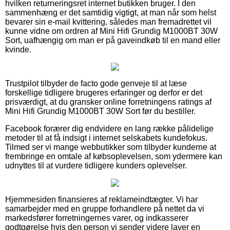
hvilken returneringsret internet butikken bruger. I den
sammenhæng er det samtidig vigtigt, at man når som helst
bevarer sin e-mail kvittering, således man fremadrettet vil
kunne vidne om ordren af Mini Hifi Grundig M1000BT 30W
Sort, uafhængig om man er på gaveindkøb til en mand eller
kvinde.
Trustpilot tilbyder de facto gode genveje til at læse
forskellige tidligere brugeres erfaringer og derfor er det
prisværdigt, at du gransker online forretningens ratings af
Mini Hifi Grundig M1000BT 30W Sort før du bestiller.
Facebook forærer dig endvidere en lang række pålidelige
metoder til at få indsigt i internet selskabets kundefokus.
Tilmed ser vi mange webbutikker som tilbyder kunderne at
frembringe en omtale af købsoplevelsen, som ydermere kan
udnyttes til at vurdere tidligere kunders oplevelser.
Hjemmesiden finansieres af reklameindtægter. Vi har
samarbejder med en gruppe forhandlere på nettet da vi
markedsfører forretningernes varer, og indkasserer
godtgørelse hvis den person vi sender videre laver en