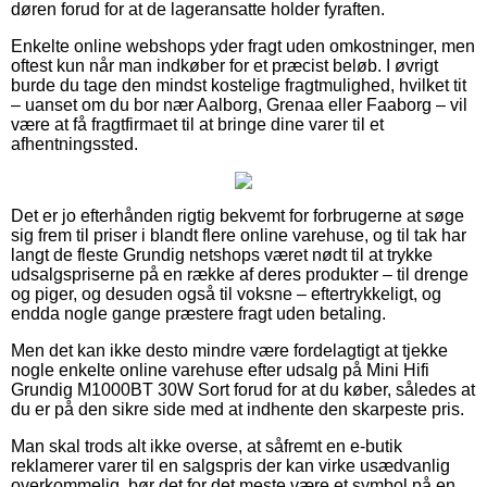
døren forud for at de lageransatte holder fyraften.
Enkelte online webshops yder fragt uden omkostninger, men
oftest kun når man indkøber for et præcist beløb. I øvrigt
burde du tage den mindst kostelige fragtmulighed, hvilket tit
– uanset om du bor nær Aalborg, Grenaa eller Faaborg – vil
være at få fragtfirmaet til at bringe dine varer til et
afhentningssted.
Det er jo efterhånden rigtig bekvemt for forbrugerne at søge
sig frem til priser i blandt flere online varehuse, og til tak har
langt de fleste Grundig netshops været nødt til at trykke
udsalgspriserne på en række af deres produkter – til drenge
og piger, og desuden også til voksne – eftertrykkeligt, og
endda nogle gange præstere fragt uden betaling.
Men det kan ikke desto mindre være fordelagtigt at tjekke
nogle enkelte online varehuse efter udsalg på Mini Hifi
Grundig M1000BT 30W Sort forud for at du køber, således at
du er på den sikre side med at indhente den skarpeste pris.
Man skal trods alt ikke overse, at såfremt en e-butik
reklamerer varer til en salgspris der kan virke usædvanlig
overkommelig, bør det for det meste være et symbol på en