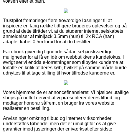
voksen eller et barn.
Trustpilot frembringer flere troværdige løsninger til at
inspicere en lang række tidligere brugeres oplevelser og på
grund af dette tilråder vi, at du studerer internet selskabets
anmeldelser af minijack 3.5mm (hun) til 2x RCA (han)
adapter kabel 0.5m forud for at du bestiller.
Facebook giver dig lignende sådan set ønskværdige
muligheder for at få en idé om webbutikkens kundefokus. I
øvrigt ser vi endda e-forretninger som tilbyder kunderne at
forfatte en kritik af deres køb, hvilket på samme måde burde
udnyttes til at tage stilling til hvor tilfredse kunderne er.
Vores hjemmeside er annoncefinansieret. Vi hjælper utallige
shops på nettet derved at vi præsenterer deres tilbud, og
modtager honorar såfremt en bruger fra vores website
realiserer en bestilling.
Anvisninger omkring tilbud og internet virksomheder
understøttes løbende, men det er umuligt for os at give
garantier imod justeringer der er iværksat efter sidste