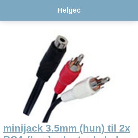
Helgec
minijack 3.5mm (hun) til 2x