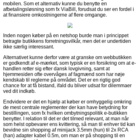
mobilen. Som et alternativ kunne du benytte en
afbetalingsløsning som fx ViaBill, forudsat du ser en fordel i
at finansiere omkostningerne af flere omgange.
Inden nogen køber på en netshop burde man i princippet
betragte butikkens forretningsvilkår, men det er undertiden
ikke særlig interessant.
Alternativet kunne derfor være at granske om webbutikken
er godkendt af e-mærket, som typisk er en forsikring om at e-
handlen retter sig efter dansk lovgivning, samt at
hjemmesiden ofte overvåges af fagmænd som har nøje
kendskab til reglerne på området. Det er en rigtig god
chance for at få bistand, ifald du bliver udsat for dilemmaer
ved dit indkøb.
Endvidere er det en hjælp at køber er omhyggelig omkring
de mest centrale reglementer der kan have betydning for
bestillingen, som fx hvilken ombytningspolitik e-butikken
benytter. I relation til det er det tilmed relevant, at man når
som helst opbevarer ens kvittering, så man til enhver tid kan
bevidne sin shopping af minijack 3.5mm (hun) til 2x RCA
(han) adapter kabel 0.5m, om man er på shopping til en