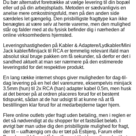
Du bør alternativt foretrække at vælge levering til din bopæl
eller ud på din arbejdsplads. Metoden er sædvanligvis en
anelse mere omkostningsfuld, men på den anden side
særdeles let gængelig. Den prisbilligste fragttype kan ikke
benægtes at være selv at hente varerne, men den mulighed
står og falder med at du fysisk befinder dig i nærheden af
online virksomhedens hjemsted.
Leveringshastigheden på Kabler & Adaptere/Lydkabler/Mini
Jack kabler/Minijack til RCA er temmelig relevant ifald man
absolut skal bruge pakken om få sekunder, så derfor er det i
sandhed aktuelt at man ser nærmere på den estimerede
leveringstid for det respektive produkt.
En lang række internet shops giver muligheden for dag-til-
dag levering på en hel del varenumre, eksempelvis minijack
3.5mm (hun) til 2x RCA (han) adapter kabel 0.5m, men husk
at det beroer på at ordren placeres forud for et bestemt
tidspunkt, sådan at de har udsigt til at kunne nå at få
bestillingen klar forud for at medarbejderne tager hjem.
Flere online outlets yder fragt uden betaling, men i reglen er
det så nødvendigt at du shopper for et fastslået beløb. I
øvrigt bør man udse dig den prisbilligste mulighed for fragt,
der tit – uafhængig om du er tæt på Esbjerg, Farum eller