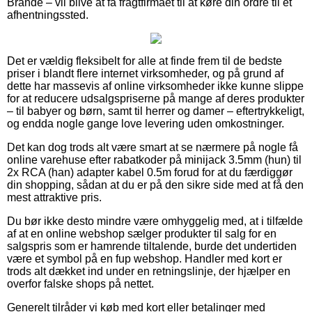
Brande – vil blive at få fragtfirmaet til at køre din ordre til et
afhentningssted.
Det er vældig fleksibelt for alle at finde frem til de bedste
priser i blandt flere internet virksomheder, og på grund af
dette har massevis af online virksomheder ikke kunne slippe
for at reducere udsalgspriserne på mange af deres produkter
– til babyer og børn, samt til herrer og damer – eftertrykkeligt,
og endda nogle gange love levering uden omkostninger.
Det kan dog trods alt være smart at se nærmere på nogle få
online varehuse efter rabatkoder på minijack 3.5mm (hun) til
2x RCA (han) adapter kabel 0.5m forud for at du færdiggør
din shopping, sådan at du er på den sikre side med at få den
mest attraktive pris.
Du bør ikke desto mindre være omhyggelig med, at i tilfælde
af at en online webshop sælger produkter til salg for en
salgspris som er hamrende tiltalende, burde det undertiden
være et symbol på en fup webshop. Handler med kort er
trods alt dækket ind under en retningslinje, der hjælper en
overfor falske shops på nettet.
Generelt tilråder vi køb med kort eller betalinger med