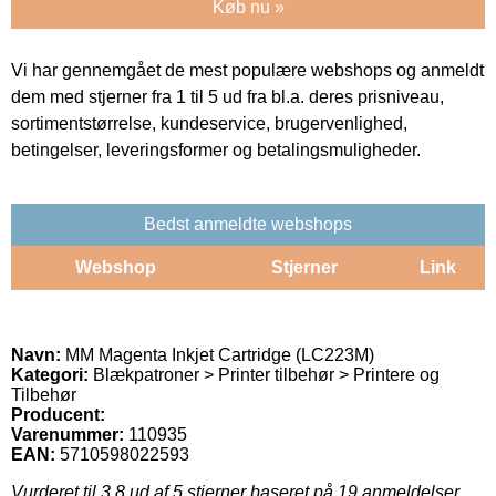
Køb nu »
Vi har gennemgået de mest populære webshops og anmeldt
dem med stjerner fra 1 til 5 ud fra bl.a. deres prisniveau,
sortimentstørrelse, kundeservice, brugervenlighed,
betingelser, leveringsformer og betalingsmuligheder.
Bedst anmeldte webshops
Webshop
Stjerner
Link
Navn:
MM Magenta Inkjet Cartridge (LC223M)
Kategori:
Blækpatroner > Printer tilbehør > Printere og
Tilbehør
Producent:
Varenummer:
110935
EAN:
5710598022593
Vurderet til
3.8
ud af 5 stjerner baseret på
19
anmeldelser