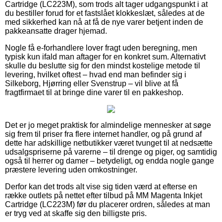
Cartridge (LC223M), som trods alt tager udgangspunkt i at
du bestiller forud for et fastslået klokkeslæt, således at de
med sikkerhed kan nå at få de nye varer betjent inden de
pakkeansatte drager hjemad.
Nogle få e-forhandlere lover fragt uden beregning, men
typisk kun ifald man aftager for en konkret sum. Alternativt
skulle du beslutte sig for den mindst kostelige metode til
levering, hvilket oftest – hvad end man befinder sig i
Silkeborg, Hjørring eller Svenstrup – vil blive at få
fragtfirmaet til at bringe dine varer til en pakkeshop.
Det er jo meget praktisk for almindelige mennesker at søge
sig frem til priser fra flere internet handler, og på grund af
dette har adskillige netbutikker været tvunget til at nedsætte
udsalgspriserne på varerne – til drenge og piger, og samtidig
også til herrer og damer – betydeligt, og endda nogle gange
præstere levering uden omkostninger.
Derfor kan det trods alt vise sig tiden værd at efterse en
række outlets på nettet efter tilbud på MM Magenta Inkjet
Cartridge (LC223M) før du placerer ordren, således at man
er tryg ved at skaffe sig den billigste pris.