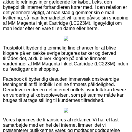
aktuelle retningslinjer gældende for købet, f.eks. den
byttepolitik internet forhandleren kører med. I den relation er
det ydermere vigtigt, at man stadig gemmer sin e-mail
kvittering, så man fremadrettet vil kunne påvise sin shopping
af MM Magenta Inkjet Cartridge (LC223M), ligegyldigt om
man leder efter en vare til en dame eller herre.
Trustpilot tilbyder dig temmelig fine chancer for at blive
klogere på en række øvrige brugeres tanker og derved
tilrådes det, at du bliver klogere på online firmaets
vurderinger af MM Magenta Inkjet Cartridge (LC223M) inden
du færdiggør din shopping.
Facebook tilbyder dig desuden immervæk ønskværdige
løsninger til at få indblik i online firmaets pålidelighed.
Derudover er der en del internet outlets hvor folk kan levere
en vurdering af købsoplevelsen, som på samme måde kan
bruges til at tage stilling til kundernes tilfredshed.
Vores hjemmeside finansieres af reklamer. Vi har et fast
samarbejde med en hel del internet firmaer idet vi
præsenterer butikkernes varer, og modtager godtgørelse