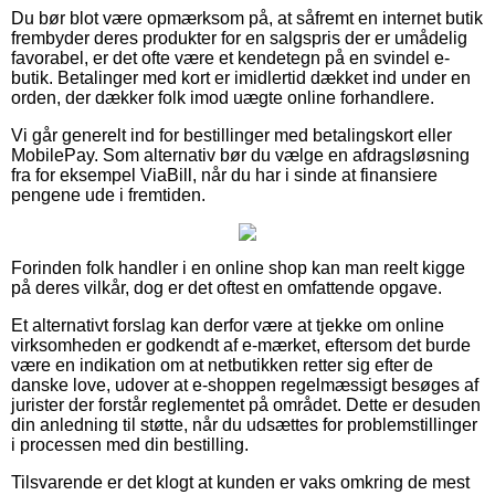
Du bør blot være opmærksom på, at såfremt en internet butik
frembyder deres produkter for en salgspris der er umådelig
favorabel, er det ofte være et kendetegn på en svindel e-
butik. Betalinger med kort er imidlertid dækket ind under en
orden, der dækker folk imod uægte online forhandlere.
Vi går generelt ind for bestillinger med betalingskort eller
MobilePay. Som alternativ bør du vælge en afdragsløsning
fra for eksempel ViaBill, når du har i sinde at finansiere
pengene ude i fremtiden.
Forinden folk handler i en online shop kan man reelt kigge
på deres vilkår, dog er det oftest en omfattende opgave.
Et alternativt forslag kan derfor være at tjekke om online
virksomheden er godkendt af e-mærket, eftersom det burde
være en indikation om at netbutikken retter sig efter de
danske love, udover at e-shoppen regelmæssigt besøges af
jurister der forstår reglementet på området. Dette er desuden
din anledning til støtte, når du udsættes for problemstillinger
i processen med din bestilling.
Tilsvarende er det klogt at kunden er vaks omkring de mest