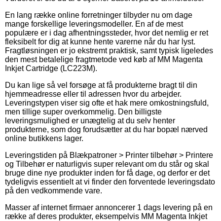
En lang række online forretninger tilbyder nu om dage
mange forskellige leveringsmodeller. En af de mest
populære er i dag afhentningssteder, hvor det nemlig er ret
fleksibelt for dig at kunne hente varerne når du har lyst.
Fragtløsningen er jo ekstremt praktisk, samt typisk ligeledes
den mest betalelige fragtmetode ved køb af MM Magenta
Inkjet Cartridge (LC223M).
Du kan lige så vel forsøge at få produkterne bragt til din
hjemmeadresse eller til adressen hvor du arbejder.
Leveringstypen viser sig ofte et hak mere omkostningsfuld,
men tillige super overkommelig. Den billigste
leveringsmulighed er unægtelig at du selv henter
produkterne, som dog forudsætter at du har bopæl nærved
online butikkens lager.
Leveringstiden på Blækpatroner > Printer tilbehør > Printere
og Tilbehør er naturligvis super relevant om du står og skal
bruge dine nye produkter inden for få dage, og derfor er det
tydeligvis essentielt at vi finder den forventede leveringsdato
på den vedkommende vare.
Masser af internet firmaer annoncerer 1 dags levering på en
række af deres produkter, eksempelvis MM Magenta Inkjet