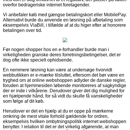
overfor bedrageriske internet foretagender.
Vi anbefaler køb med gængse betalingskort eller MobilePay.
Alternativt burde du anvende en løsning på afbetaling som
eksempelvis ViaBill, i tilfælde af at du higer efter at honorere
betalingen over tid.
Før nogen shopper hos en e-forhandler burde man i
virkeligheden granske deres forretningsbetingelser, det er
dog ofte ikke specielt ophidsende.
En nemmere løsning kan være at undersøge hvorvidt
webbutikken er e-mærke tilsluttet, eftersom det bør være en
tryghed om at online webshoppen adlyder de danske regler,
foruden at hjemmesiden løbende monitoreres af sagkyndige
der er inde i vilkårene. Derudover giver det dig mulighed for
en hjælpende hånd, for så vidt du skulle få vanskeligheder
som følge af dit køb.
Herudover er det en hjælp at du er oppe på mærkerne
omkring de mest vitale forhold gældende for ordren,
eksempelvis hvilken ombytningspolitik internet webshoppen
benytter. I relation til det er det virkelig afgørende, at man