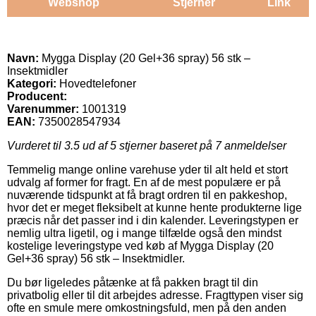
Webshop
Stjerner
Link
Navn:
Mygga Display (20 Gel+36 spray) 56 stk –
Insektmidler
Kategori:
Hovedtelefoner
Producent:
Varenummer:
1001319
EAN:
7350028547934
Vurderet til
3.5
ud af 5 stjerner baseret på
7
anmeldelser
Temmelig mange online varehuse yder til alt held et stort
udvalg af former for fragt. En af de mest populære er på
nuværende tidspunkt at få bragt ordren til en pakkeshop,
hvor det er meget fleksibelt at kunne hente produkterne lige
præcis når det passer ind i din kalender. Leveringstypen er
nemlig ultra ligetil, og i mange tilfælde også den mindst
kostelige leveringstype ved køb af Mygga Display (20
Gel+36 spray) 56 stk – Insektmidler.
Du bør ligeledes påtænke at få pakken bragt til din
privatbolig eller til dit arbejdes adresse. Fragttypen viser sig
ofte en smule mere omkostningsfuld, men på den anden