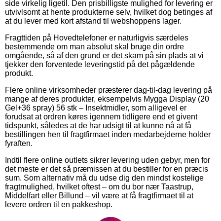
side virkelig ligetil. Den prisbilligste mulighed for levering er
utvivlsomt at hente produkterne selv, hvilket dog betinges af
at du lever med kort afstand til webshoppens lager.
Fragttiden på Hovedtelefoner er naturligvis særdeles
bestemmende om man absolut skal bruge din ordre
omgående, så af den grund er det skam på sin plads at vi
tjekker den forventede leveringstid på det pågældende
produkt.
Flere online virksomheder præsterer dag-til-dag levering på
mange af deres produkter, eksempelvis Mygga Display (20
Gel+36 spray) 56 stk – Insektmidler, som alligevel er
forudsat at ordren køres igennem tidligere end et givent
tidspunkt, således at de har udsigt til at kunne nå at få
bestillingen hen til fragtfirmaet inden medarbejderne holder
fyraften.
Indtil flere online outlets sikrer levering uden gebyr, men for
det meste er det så præmissen at du bestiller for en præcis
sum. Som alternativ må du udse dig den mindst kostelige
fragtmulighed, hvilket oftest – om du bor nær Taastrup,
Middelfart eller Billund – vil være at få fragtfirmaet til at
levere ordren til en pakkeshop.