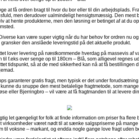
ge at få ordren bragt til hvor du bor eller til din arbejdsplads. F
sfuld, men derudover ualmindeligt hensigtsmæssig. Den mest be
elv at hente produkterne, men den løsning er betinget af at du op
emsted.
Diverse kan være super vigtig når du har behov for ordren nu og 
 vi gransker den anslåede leveringstid på det aktuelle produkt.
ettet lover levering på næstkommende hverdag på massevis af v
il f.eks over senge op til 180cm – Blå, som alligevel regnes ud 
tet tidspunkt, så at de med sikkerhed kan nå at få bestillingen d
hjemad.
s garanterer gratis fragt, men typisk er det under forudsætning a
 kunne du snuppe den mest betalelige fragtmetode, som mang
 eller Bjerringbro – vil være at få fragtmanden til at levere din 
gtig let gængeligt for folk at finde information om priser fra flere 
net virksomheder været nødt til at sænke salgspriserne på mange a
om til voksne – markant, og endda nogle gange love fragt uden be