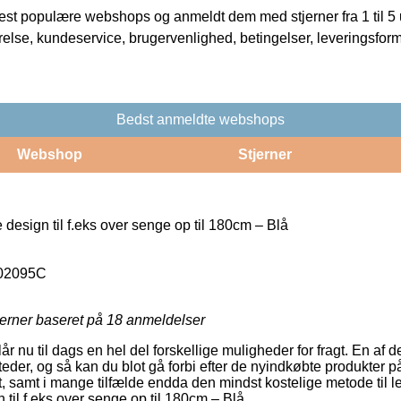
t populære webshops og anmeldt dem med stjerner fra 1 til 5 ud
rrelse, kundeservice, brugervenlighed, betingelser, leveringsfor
Bedst anmeldte webshops
Webshop
Stjerner
esign til f.eks over senge op til 180cm – Blå
02095C
jerner baseret på
18
anmeldelser
lår nu til dags en hel del forskellige muligheder for fragt. En af 
der, og så kan du blot gå forbi efter de nyindkøbte produkter på e
et, samt i mange tilfælde endda den mindst kostelige metode til l
il f.eks over senge op til 180cm – Blå.