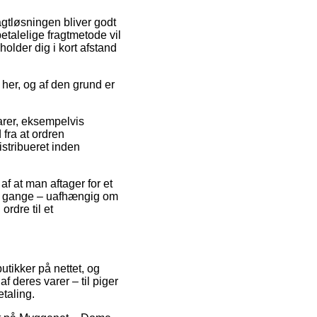
ragtløsningen bliver godt
talelige fragtmetode vil
holder dig i kort afstand
her, og af den grund er
arer, eksempelvis
fra at ordren
istribueret inden
f at man aftager for et
e gange – uafhængig om
ordre til et
butikker på nettet, og
f deres varer – til piger
taling.