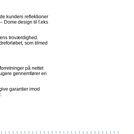
de kunders reflektioner
– Dome design til f.eks
kkens troværdighed.
dreforløbet, som tilmed
orretninger på nettet
brugere gennemfører en
give garantier imod
.
1
1
1
1
1
1
1
1
1
1
1
1
1
1
1
1
1
1
1
1
1
1
1
1
1
1
1
1
1
1
1