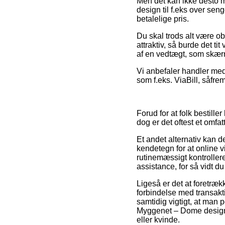
Men det kan ikke desto mi
design til f.eks over sen
betalelige pris.
Du skal trods alt være ob
attraktiv, så burde det t
af en vedtægt, som skærm
Vi anbefaler handler med 
som f.eks. ViaBill, såfre
Forud for at folk bestille
dog er det oftest et omfa
Et andet alternativ kan de
kendetegn for at online v
rutinemæssigt kontroller
assistance, for så vidt du
Ligeså er det at foretr
forbindelse med transakti
samtidig vigtigt, at man 
Myggenet – Dome design t
eller kvinde.