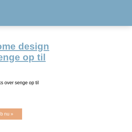
ome design
senge op til
s over senge op til
b nu »