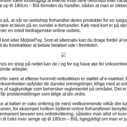
ndre være fordelagtigt at efterse indtil flere netshops efter r
ge op til 180cm – Blå forinden du handler, sådan at man er sikke
s på, at når en webshop forhandler deres produkter for en salgsp
it være et bevis på en svindel e-forhandler. Køb med kort er på de
er en imod bedrageriske online outlets.
kort eller MobilePay. Som et alternativ kan du drage fordel af e
mt du foretrækker at betale beløbet ude i fremtiden.
r hos en shop på nettet kan de i og for sig have øje for virksomhe
ttende arbejde.
rfor være at efterse hvorvidt netbutikken er støttet af e-mærket, 
irksomheden opfylder de danske retningslinjer, tillige med at on
es af sagkyndige som behersker reglementet på området. Det er e
 får problemstillinger som følge af din ordre.
ække at køber er vaks omkring de mest vedkommende vilkår der 
onen, for eksempel hvilken bytteret online forhandleren benytter.
permanent bevarer ens ordrekvittering, således man altid vil kunn
il f.eks over senge op til 180cm – Blå, ligegyldigt om man er 