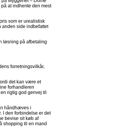
abat på Myggenet – Dome
r på at indhente den mest
ris som er urealistisk
n anden side indbefattet
n løsning på afbetaling
dens forretningsvilkår,
fordi det kan være et
line forhandleren
n rigtig god genvej til
kan håndhæves i
 I den forbindelse er det
e bevise sit køb af
på shopping til en mand