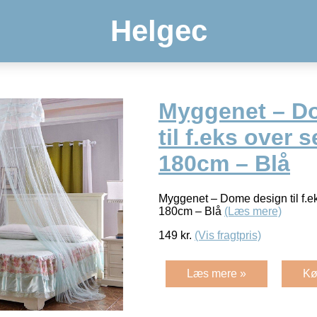
Helgec
Myggenet – D
til f.eks over 
180cm – Blå
Myggenet – Dome design til f.ek
180cm – Blå
(Læs mere)
149
kr.
(Vis fragtpris)
Læs mere »
Kø