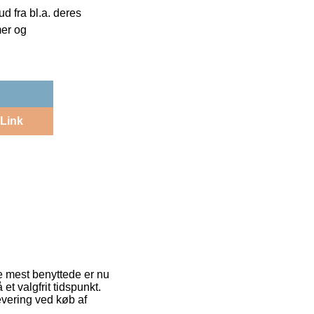
 fra bl.a. deres
mer og
Link
de mest benyttede er nu
t valgfrit tidspunkt.
evering ved køb af