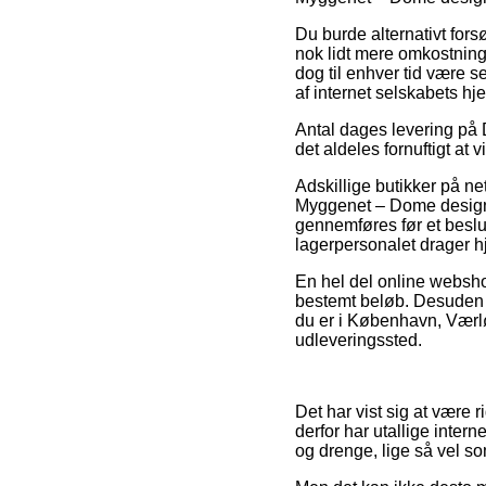
Du burde alternativt forsø
nok lidt mere omkostning
dog til enhver tid være s
af internet selskabets hj
Antal dages levering på 
det aldeles fornuftigt at
Adskillige butikker på n
Myggenet – Dome design t
gennemføres før et beslut
lagerpersonalet drager 
En hel del online webshop
bestemt beløb. Desuden
du er i København, Værløse
udleveringssted.
Det har vist sig at være ri
derfor har utallige inter
og drenge, lige så vel s