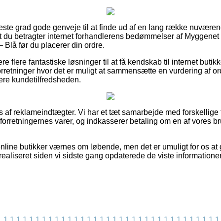
jeste grad gode genveje til at finde ud af en lang række nuværen
at du betragter internet forhandlerens bedømmelser af Myggenet 
 Blå før du placerer din ordre.
 flere fantastiske løsninger til at få kendskab til internet buti
rretninger hvor det er muligt at sammensætte en vurdering af or
dere kundetilfredsheden.
 af reklameindtægter. Vi har et tæt samarbejde med forskellige f
 forretningernes varer, og indkasserer betaling om en af vores 
nline butikker værnes om løbende, men det er umuligt for os at 
ealiseret siden vi sidste gang opdaterede de viste informationer
1
1
1
1
1
1
1
1
1
1
1
1
1
1
1
1
1
1
1
1
1
1
1
1
1
1
1
1
1
1
1
1
1
1
1