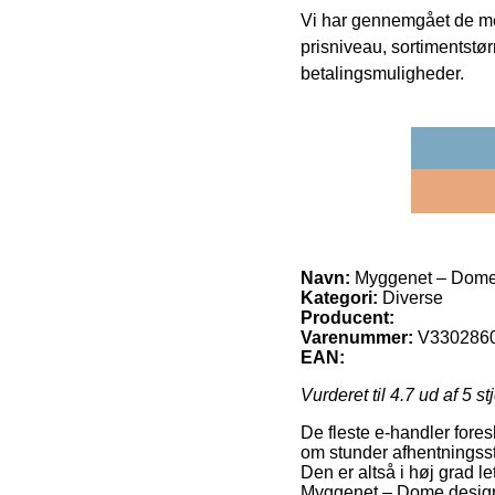
Vi har gennemgået de mes
prisniveau, sortimentstø
betalingsmuligheder.
Navn:
Myggenet – Dome d
Kategori:
Diverse
Producent:
Varenummer:
V330286
EAN:
Vurderet til
4.7
ud af 5 st
De fleste e-handler fores
om stunder afhentningsste
Den er altså i høj grad l
Myggenet – Dome design t