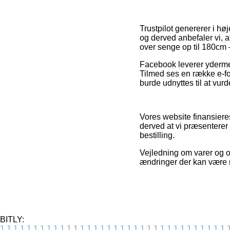
Trustpilot genererer i hø
og derved anbefaler vi, 
over senge op til 180cm –
Facebook leverer ydermere
Tilmed ses en række e-fo
burde udnyttes til at vur
Vores website finansieres
derved at vi præsenterer
bestilling.
Vejledning om varer og o
ændringer der kan være r
BITLY:
1
1
1
1
1
1
1
1
1
1
1
1
1
1
1
1
1
1
1
1
1
1
1
1
1
1
1
1
1
1
1
1
1
1