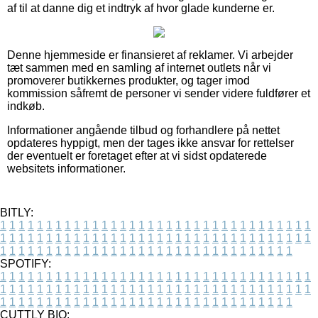
af til at danne dig et indtryk af hvor glade kunderne er.
Denne hjemmeside er finansieret af reklamer. Vi arbejder
tæt sammen med en samling af internet outlets når vi
promoverer butikkernes produkter, og tager imod
kommission såfremt de personer vi sender videre fuldfører et
indkøb.
Informationer angående tilbud og forhandlere på nettet
opdateres hyppigt, men der tages ikke ansvar for rettelser
der eventuelt er foretaget efter at vi sidst opdaterede
websitets informationer.
BITLY:
1
1
1
1
1
1
1
1
1
1
1
1
1
1
1
1
1
1
1
1
1
1
1
1
1
1
1
1
1
1
1
1
1
1
1
1
1
1
1
1
1
1
1
1
1
1
1
1
1
1
1
1
1
1
1
1
1
1
1
1
1
1
1
1
1
1
1
1
1
1
1
1
1
1
1
1
1
1
1
1
1
1
1
1
1
1
1
1
1
1
1
1
1
1
1
1
1
1
1
1
SPOTIFY:
1
1
1
1
1
1
1
1
1
1
1
1
1
1
1
1
1
1
1
1
1
1
1
1
1
1
1
1
1
1
1
1
1
1
1
1
1
1
1
1
1
1
1
1
1
1
1
1
1
1
1
1
1
1
1
1
1
1
1
1
1
1
1
1
1
1
1
1
1
1
1
1
1
1
1
1
1
1
1
1
1
1
1
1
1
1
1
1
1
1
1
1
1
1
1
1
1
1
1
1
CUTTLY BIO: