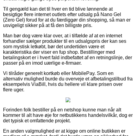
Til gengæld kan det til hver en tid blive lønnende at
besigtige flere internet outlets efter udsalg på Nano Gel
(Zero Gel) forud for at du færdiggør din shopping, så man er
usvigeligt sikker på at få den billigste pris.
Man bør dog være klar over, at i tilfælde af at en internet
forhandler sælger produkter til en udsalgspris der kan ses
som mystisk letkøbt, bør det undertiden være et
karakteristika der viser en fup shop. Bestillinger med
betalingskort er i hvert fald indbefattet af en retningslinje, der
passer på en imod uærlige e-firmaer.
Vi tilråder generelt kortkøb eller MobilePay. Som en
alternativ mulighed burde du overveje et afbetalingstilbud fra
eksempelvis ViaBill, hvis du hellere vil klare prisen over
flere uger.
Forinden folk bestiller på en netshop kunne man når alt
kommer til alt have øje for netbutikkens handelsvilkår, dog er
det typisk et omfattende projekt.
En anden valgmulighed er at kigge om online butikken er