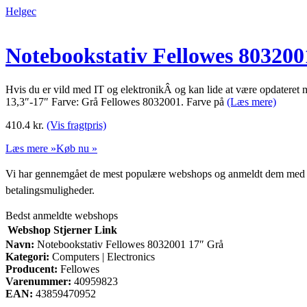
Helgec
Notebookstativ Fellowes 80320
Hvis du er vild med IT og elektronikÂ og kan lide at være opdateret 
13,3″-17″ Farve: Grå Fellowes 8032001. Farve på
(Læs mere)
410.4
kr.
(Vis fragtpris)
Læs mere »
Køb nu »
Vi har gennemgået de mest populære webshops og anmeldt dem med stjern
betalingsmuligheder.
Bedst anmeldte webshops
Webshop
Stjerner
Link
Navn:
Notebookstativ Fellowes 8032001 17″ Grå
Kategori:
Computers | Electronics
Producent:
Fellowes
Varenummer:
40959823
EAN:
43859470952