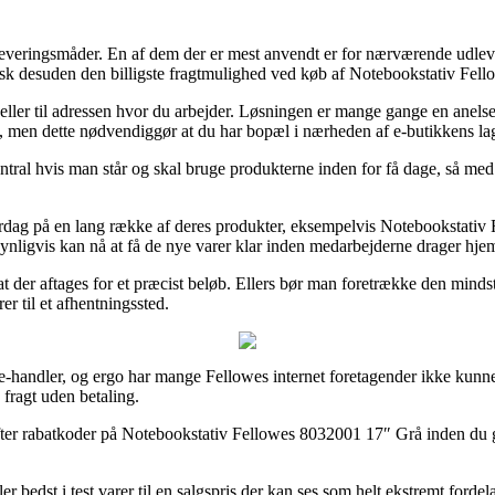
eringsmåder. En af dem der er mest anvendt er for nærværende udleverin
ypisk desuden den billigste fragtmulighed ved køb af Notebookstativ Fe
us eller til adressen hvor du arbejder. Løsningen er mange gange en ane
e, men dette nødvendiggør at du har bopæl i nærheden af e-butikkens lag
tral hvis man står og skal bruge produkterne inden for få dage, så med 
erdag på en lang række af deres produkter, eksempelvis Notebookstativ
ndsynligvis kan nå at få de nye varer klar inden medarbejderne drager hje
 at der aftages for et præcist beløb. Ellers bør man foretrække den mind
er til et afhentningssted.
e e-handler, og ergo har mange Fellowes internet foretagender ikke kunne
fragt uden betaling.
 efter rabatkoder på Notebookstativ Fellowes 8032001 17″ Grå inden du ge
bedst i test varer til en salgspris der kan ses som helt ekstremt fordelag