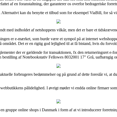
attet af en foranstaltning, der garanterer os overfor bedrageriske forretn
Alternativt kan du benytte et tilbud som for eksempel ViaBill, for så v
endt med indholdet af netshoppens vilkår, men det er bare et tidskræven
ningen er e-mærket, som burde være et sympol på at internet webshoppen
området. Det er en rigtig god lejlighed til at få bistand, hvis du forvol
enter der er gældende for transaktionen, fx den returneringsret e-forretn
in bestilling af Notebookstativ Fellowes 8032001 17″ Grå, uafhængig om
ange aktuelle forbrugeres bedømmelser og på grund af dette foreslår vi, a
af webbutikkens pålidelighed. I øvrigt møder vi endda online firmaer som
d en gruppe online shops i Danmark i form af at vi introducerer forretni