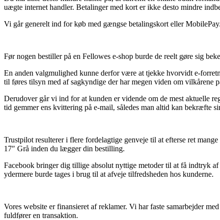
uægte internet handler. Betalinger med kort er ikke desto mindre indbef
Vi går generelt ind for køb med gængse betalingskort eller MobilePay. 
Før nogen bestiller på en Fellowes e-shop burde de reelt gøre sig bek
En anden valgmulighed kunne derfor være at tjekke hvorvidt e-forret
til føres tilsyn med af sagkyndige der har megen viden om vilkårene på 
Derudover går vi ind for at kunden er vidende om de mest aktuelle reglem
tid gemmer ens kvittering på e-mail, således man altid kan bekræfte s
Trustpilot resulterer i flere fordelagtige genveje til at efterse ret m
17″ Grå inden du lægger din bestilling.
Facebook bringer dig tillige absolut nyttige metoder til at få indtryk 
ydermere burde tages i brug til at afveje tilfredsheden hos kunderne.
Vores website er finansieret af reklamer. Vi har faste samarbejder me
fuldfører en transaktion.