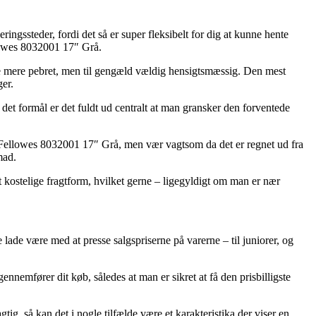
gssteder, fordi det så er super fleksibelt for dig at kunne hente
llowes 8032001 17″ Grå.
lse mere pebret, men til gengæld vældig hensigtsmæssig. Den mest
er.
det formål er det fuldt ud centralt at man gransker den forventede
 Fellowes 8032001 17″ Grå, men vær vagtsom da det er regnet ud fra
mad.
st kostelige fragtform, hvilket gerne – ligegyldigt om man er nær
 lade være med at presse salgspriserne på varerne – til juniorer, og
nnemfører dit køb, således at man er sikret at få den prisbilligste
tig, så kan det i nogle tilfælde være et karakteristika der viser en