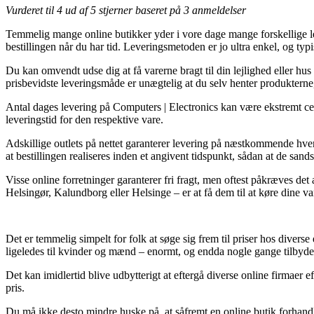
Vurderet til
4
ud af 5 stjerner baseret på
3
anmeldelser
Temmelig mange online butikker yder i vore dage mange forskellige lev
bestillingen når du har tid. Leveringsmetoden er jo ultra enkel, og t
Du kan omvendt udse dig at få varerne bragt til din lejlighed eller h
prisbevidste leveringsmåde er unægtelig at du selv henter produktern
Antal dages levering på Computers | Electronics kan være ekstremt cen
leveringstid for den respektive vare.
Adskillige outlets på nettet garanterer levering på næstkommende hv
at bestillingen realiseres inden et angivent tidspunkt, sådan at de sa
Visse online forretninger garanterer fri fragt, men oftest påkræves det
Helsingør, Kalundborg eller Helsinge – er at få dem til at køre dine var
Det er temmelig simpelt for folk at søge sig frem til priser hos divers
ligeledes til kvinder og mænd – enormt, og endda nogle gange tilbyde 
Det kan imidlertid blive udbytterigt at eftergå diverse online firmaer
pris.
Du må ikke desto mindre huske på, at såfremt en online butik forhandler 