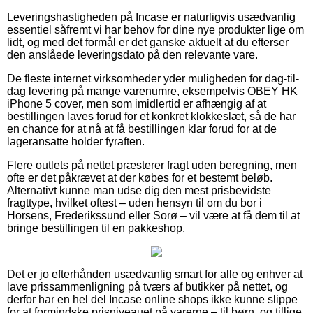
Leveringshastigheden på Incase er naturligvis usædvanlig
essentiel såfremt vi har behov for dine nye produkter lige om
lidt, og med det formål er det ganske aktuelt at du efterser
den anslåede leveringsdato på den relevante vare.
De fleste internet virksomheder yder muligheden for dag-til-
dag levering på mange varenumre, eksempelvis OBEY HK
iPhone 5 cover, men som imidlertid er afhængig af at
bestillingen laves forud for et konkret klokkeslæt, så de har
en chance for at nå at få bestillingen klar forud for at de
lageransatte holder fyraften.
Flere outlets på nettet præsterer fragt uden beregning, men
ofte er det påkrævet at der købes for et bestemt beløb.
Alternativt kunne man udse dig den mest prisbevidste
fragttype, hvilket oftest – uden hensyn til om du bor i
Horsens, Frederikssund eller Sorø – vil være at få dem til at
bringe bestillingen til en pakkeshop.
Det er jo efterhånden usædvanlig smart for alle og enhver at
lave prissammenligning på tværs af butikker på nettet, og
derfor har en hel del Incase online shops ikke kunne slippe
for at formindske prisniveauet på varerne – til børn, og tillige