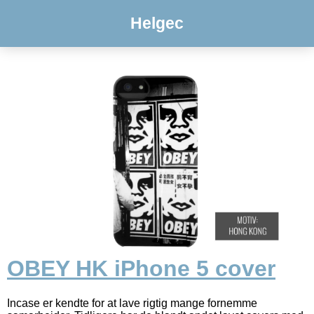
Helgec
OBEY HK iPhone 5 cover
Incase er kendte for at lave rigtig mange fornemme