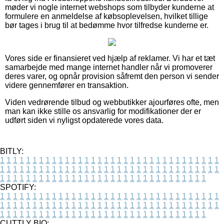
møder vi nogle internet webshops som tilbyder kunderne at
formulere en anmeldelse af købsoplevelsen, hvilket tillige
bør tages i brug til at bedømme hvor tilfredse kunderne er.
Vores side er finansieret ved hjælp af reklamer. Vi har et tæt
samarbejde med mange internet handler når vi promoverer
deres varer, og opnår provision såfremt den person vi sender
videre gennemfører en transaktion.
Viden vedrørende tilbud og webbutikker ajourføres ofte, men
man kan ikke stille os ansvarlig for modifikationer der er
udført siden vi nyligst opdaterede vores data.
BITLY:
1
1
1
1
1
1
1
1
1
1
1
1
1
1
1
1
1
1
1
1
1
1
1
1
1
1
1
1
1
1
1
1
1
1
1
1
1
1
1
1
1
1
1
1
1
1
1
1
1
1
1
1
1
1
1
1
1
1
1
1
1
1
1
1
1
1
1
1
1
1
1
1
1
1
1
1
1
1
1
1
1
1
1
1
1
1
1
1
1
1
1
1
1
1
1
1
1
1
1
1
SPOTIFY:
1
1
1
1
1
1
1
1
1
1
1
1
1
1
1
1
1
1
1
1
1
1
1
1
1
1
1
1
1
1
1
1
1
1
1
1
1
1
1
1
1
1
1
1
1
1
1
1
1
1
1
1
1
1
1
1
1
1
1
1
1
1
1
1
1
1
1
1
1
1
1
1
1
1
1
1
1
1
1
1
1
1
1
1
1
1
1
1
1
1
1
1
1
1
1
1
1
1
1
1
CUTTLY BIO: