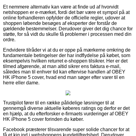
Et nemmere alternativ kan være at finde ud af hvorvidt
netshoppen er e-mærket, fordi det bør være et sympol på at
online forhandleren opfylder de officielle regler, udover at
shoppen løbende besøges af eksperter der forstår de
gældende bestemmelser. Derudover giver det dig chance for
støtte, for så vidt du skulle få problemer i processen med din
ordre.
Endvidere tilråder vi at du er oppe på mærkerne omkring de
fundamentale betingelser der har indflydelse på købet, som
eksempelvis hvilken returret e-shoppen tilsikrer. Her er det
tilmed afgørende, at man altid sikrer ens faktura e-mail,
således man til enhver tid kan eftervise handlen af OBEY
HK iPhone 5 cover, hvad end man søger efter varer til en
herre eller dame.
Trustpilot fører til en række pålidelige løsninger til at
gennemgå diverse aktuelle køberes ratings og derfor er det
en hjælp, at du efterforsker e-firmaets vurderinger af OBEY
HK iPhone 5 cover forinden du køber.
Facebook præsterer tilsvarende super solide chancer for at
få et kig ind i webshoppens kundetilfredshed. Derudover