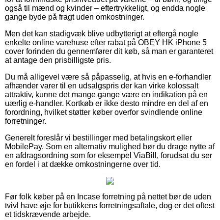
også til mænd og kvinder – eftertrykkeligt, og endda nogle
gange byde på fragt uden omkostninger.
Men det kan stadigvæk blive udbytterigt at eftergå nogle
enkelte online varehuse efter rabat på OBEY HK iPhone 5
cover forinden du gennemfører dit køb, så man er garanteret
at antage den prisbilligste pris.
Du må alligevel være så påpasselig, at hvis en e-forhandler
afhænder varer til en udsalgspris der kan virke kolossalt
attraktiv, kunne det mange gange være en indikation på en
uærlig e-handler. Kortkøb er ikke desto mindre en del af en
forordning, hvilket støtter køber overfor svindlende online
forretninger.
Generelt foreslår vi bestillinger med betalingskort eller
MobilePay. Som en alternativ mulighed bør du drage nytte af
en afdragsordning som for eksempel ViaBill, forudsat du ser
en fordel i at dække omkostningerne over tid.
Før folk køber på en Incase forretning på nettet bør de uden
tvivl have øje for butikkens forretningsaftale, dog er det oftest
et tidskrævende arbejde.