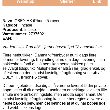
Webshop
Stjerner
Link
Navn:
OBEY HK iPhone 5 cover
Kategori:
Incase
Producent:
Incase
Varenummer:
2737602
EAN:
Vurderet til
4.7
ud af 5 stjerner baseret på
12
anmeldelser
Flere netbutikker i Danmark frembyder nu til dags flere
former for levering. En yndling er nu om dage levering til en
pakkeshop, fordi du så nemt kan hente pakken på et
selvvalgt tidspunkt. Muligheden er altså i høj grad enkel, og
oftest endda den mindst kostelige fragtløsning ved køb af
OBEY HK iPhone 5 cover.
Du bør ligeledes udse dig at få varerne leveret til din private
bopæl eller til dit arbejde. Løsningen er beklageligvis en lille
smule mere omkostningsfuld, men endda super smart. Den
mindst kostelige fragtløsning kan ikke benægtes at være at
hente pakken selv, men det betinges af at du har bopæl lige
ved webbutikkens lager.