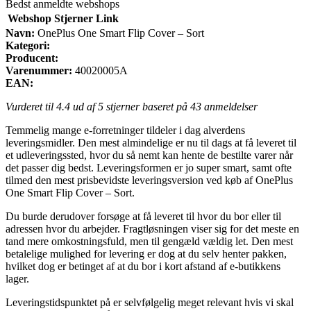
Bedst anmeldte webshops
Webshop
Stjerner
Link
Navn:
OnePlus One Smart Flip Cover – Sort
Kategori:
Producent:
Varenummer:
40020005A
EAN:
Vurderet til
4.4
ud af 5 stjerner baseret på
43
anmeldelser
Temmelig mange e-forretninger tildeler i dag alverdens
leveringsmidler. Den mest almindelige er nu til dags at få leveret til
et udleveringssted, hvor du så nemt kan hente de bestilte varer når
det passer dig bedst. Leveringsformen er jo super smart, samt ofte
tilmed den mest prisbevidste leveringsversion ved køb af OnePlus
One Smart Flip Cover – Sort.
Du burde derudover forsøge at få leveret til hvor du bor eller til
adressen hvor du arbejder. Fragtløsningen viser sig for det meste en
tand mere omkostningsfuld, men til gengæld vældig let. Den mest
betalelige mulighed for levering er dog at du selv henter pakken,
hvilket dog er betinget af at du bor i kort afstand af e-butikkens
lager.
Leveringstidspunktet på er selvfølgelig meget relevant hvis vi skal