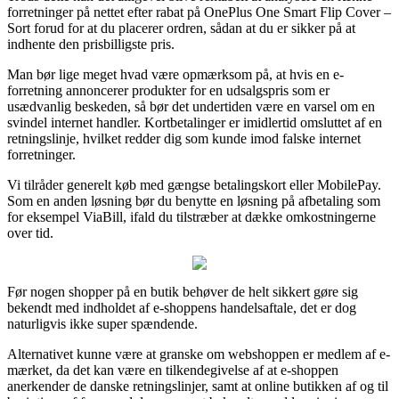
forretninger på nettet efter rabat på OnePlus One Smart Flip Cover –
Sort forud for at du placerer ordren, sådan at du er sikker på at
indhente den prisbilligste pris.
Man bør lige meget hvad være opmærksom på, at hvis en e-
forretning annoncerer produkter for en udsalgspris som er
usædvanlig beskeden, så bør det undertiden være en varsel om en
svindel internet handler. Kortbetalinger er imidlertid omsluttet af en
retningslinje, hvilket redder dig som kunde imod falske internet
forretninger.
Vi tilråder generelt køb med gængse betalingskort eller MobilePay.
Som en anden løsning bør du benytte en løsning på afbetaling som
for eksempel ViaBill, ifald du tilstræber at dække omkostningerne
over tid.
Før nogen shopper på en butik behøver de helt sikkert gøre sig
bekendt med indholdet af e-shoppens handelsaftale, det er dog
naturligvis ikke super spændende.
Alternativet kunne være at granske om webshoppen er medlem af e-
mærket, da det kan være en tilkendegivelse af at e-shoppen
anerkender de danske retningslinjer, samt at online butikken af og til