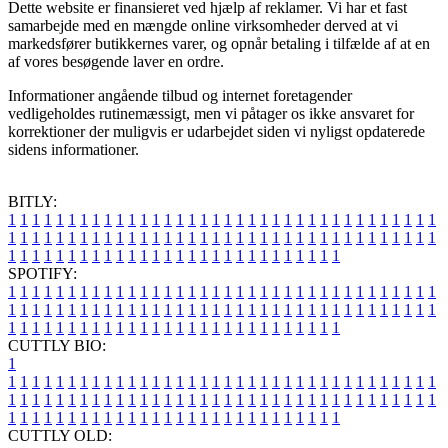
Dette website er finansieret ved hjælp af reklamer. Vi har et fast
samarbejde med en mængde online virksomheder derved at vi
markedsfører butikkernes varer, og opnår betaling i tilfælde af at en
af vores besøgende laver en ordre.
Informationer angående tilbud og internet foretagender
vedligeholdes rutinemæssigt, men vi påtager os ikke ansvaret for
korrektioner der muligvis er udarbejdet siden vi nyligst opdaterede
sidens informationer.
BITLY:
1
1
1
1
1
1
1
1
1
1
1
1
1
1
1
1
1
1
1
1
1
1
1
1
1
1
1
1
1
1
1
1
1
1
1
1
1
1
1
1
1
1
1
1
1
1
1
1
1
1
1
1
1
1
1
1
1
1
1
1
1
1
1
1
1
1
1
1
1
1
1
1
1
1
1
1
1
1
1
1
1
1
1
1
1
1
1
1
1
1
1
1
1
1
1
1
1
1
1
1
SPOTIFY:
1
1
1
1
1
1
1
1
1
1
1
1
1
1
1
1
1
1
1
1
1
1
1
1
1
1
1
1
1
1
1
1
1
1
1
1
1
1
1
1
1
1
1
1
1
1
1
1
1
1
1
1
1
1
1
1
1
1
1
1
1
1
1
1
1
1
1
1
1
1
1
1
1
1
1
1
1
1
1
1
1
1
1
1
1
1
1
1
1
1
1
1
1
1
1
1
1
1
1
1
CUTTLY BIO:
1
1
1
1
1
1
1
1
1
1
1
1
1
1
1
1
1
1
1
1
1
1
1
1
1
1
1
1
1
1
1
1
1
1
1
1
1
1
1
1
1
1
1
1
1
1
1
1
1
1
1
1
1
1
1
1
1
1
1
1
1
1
1
1
1
1
1
1
1
1
1
1
1
1
1
1
1
1
1
1
1
1
1
1
1
1
1
1
1
1
1
1
1
1
1
1
1
1
1
1
1
CUTTLY OLD: