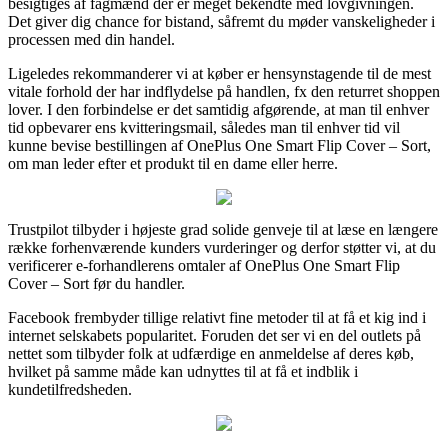
besigtiges af fagmænd der er meget bekendte med lovgivningen.
Det giver dig chance for bistand, såfremt du møder vanskeligheder i
processen med din handel.
Ligeledes rekommanderer vi at køber er hensynstagende til de mest
vitale forhold der har indflydelse på handlen, fx den returret shoppen
lover. I den forbindelse er det samtidig afgørende, at man til enhver
tid opbevarer ens kvitteringsmail, således man til enhver tid vil
kunne bevise bestillingen af OnePlus One Smart Flip Cover – Sort,
om man leder efter et produkt til en dame eller herre.
Trustpilot tilbyder i højeste grad solide genveje til at læse en længere
række forhenværende kunders vurderinger og derfor støtter vi, at du
verificerer e-forhandlerens omtaler af OnePlus One Smart Flip
Cover – Sort før du handler.
Facebook frembyder tillige relativt fine metoder til at få et kig ind i
internet selskabets popularitet. Foruden det ser vi en del outlets på
nettet som tilbyder folk at udfærdige en anmeldelse af deres køb,
hvilket på samme måde kan udnyttes til at få et indblik i
kundetilfredsheden.