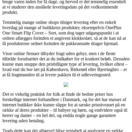
bruge varen inden for få dage, og herved er det temmelig essentielt
at vi studerer den anslåede leveringsdato på det vedkommende
produkt.
Temmelig mange online shops tilsiger levering efter en enkelt
hverdag på mange af butikkens produkter, eksempelvis OnePlus
One Smart Flip Cover – Sort, som dog tager udgangspunkt i at
ordren aflægges forinden et angivent klokkeslæt, så at de kan nå at
få produkterne ordnet forinden de pakkeansatte drager hjemad.
Visse online firmaer tilbyder fragt uden gebyr, men i de fleste
tilfælde forudsætter det at du indkøber for et konkret beløb. Desuden
kunne man snuppe den prisbilligste type af levering, hvilket oftest –
hvad end du bor tæt på København, Birkerød eller Bjerringbro – er
at få fragtmanden til at levere pakken til et udleveringssted.
Det er virkelig praktisk for folk at finde de bedste priser hos
forskellige internet forhandlere i Danmark, og for det har masser af
internet butikker ikke kunne slippe for at sænke prisniveauet på en
række af deres produkter – til babyer og børn, og endvidere også til
herrer og damer – en hel del, og endda nogle gange garantere
levering uden betaling.
Trods dette kan det alligevel blive rentabelt at analysere en række