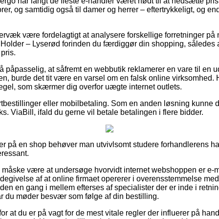
 ergo har langt de fleste e-handler været nødt til at nedsætte pr
iorer, og samtidig også til damer og herrer – eftertrykkeligt, og 
væk være fordelagtigt at analysere forskellige forretninger på n
lder – Lyserød forinden du færdiggør din shopping, således a
 pris.
å påpasselig, at såfremt en webbutik reklamerer en vare til en 
 burde det tit være en varsel om en falsk online virksomhed. 
 regel, som skærmer dig overfor uægte internet outlets.
ortbestillinger eller mobilbetaling. Som en anden løsning kunne 
s. ViaBill, ifald du gerne vil betale betalingen i flere bidder.
er på en shop behøver man utvivlsomt studere forhandlerens ha
eressant.
ne måske være at undersøge hvorvidt internet webshoppen er e-
endegivelse af at online firmaet opererer i overensstemmelse 
den en gang i mellem efterses af specialister der er inde i retni
år du møder besvær som følge af din bestilling.
 for at du er på vagt for de mest vitale regler der influerer på h