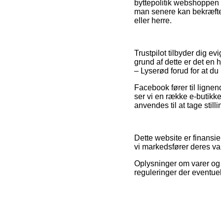
byttepolitik webshoppen k
man senere kan bekræft
eller herre.
Trustpilot tilbyder dig e
grund af dette er det en
– Lyserød forud for at du b
Facebook fører til lignend
ser vi en række e-butikk
anvendes til at tage still
Dette website er finansi
vi markedsfører deres var
Oplysninger om varer og 
reguleringer der eventuel