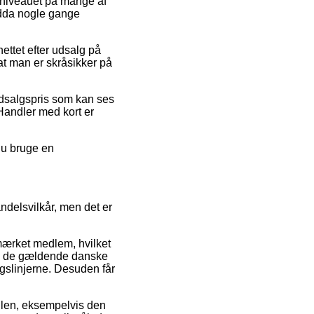
isniveauet på mange af
endda nogle gange
ettet efter udsalg på
t man er skråsikker på
udsalgspris som kan ses
Handler med kort er
du bruge en
ndelsvilkår, men det er
mærket medlem, hvilket
med de gældende danske
ngslinjerne. Desuden får
andlen, eksempelvis den