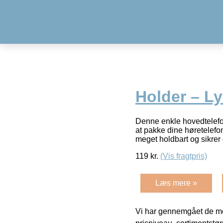
Holder – L
Denne enkle hovedtelefon
at pakke dine høretelefon
meget holdbart og sikrer
119
kr.
(Vis fragtpris)
Læs mere »
Vi har gennemgået de mes