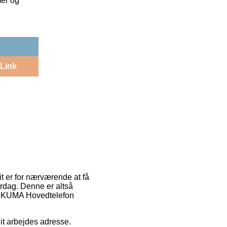
mer og
Link
rit er for nærværende at få
erdag. Denne er altså
ONIKUMA Hovedtelefon
 dit arbejdes adresse.