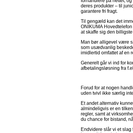
forhandlere på nettet, og
deres produkter – til jun
garantere fri fragt.
Til gengæld kan det immer
ONIKUMA Hovedtelefon Ho
at skaffe sig den billigste
Man bør alligevel være s
som usædvanlig beskeden,
imidlertid omfattet af en
Generelt går vi ind for k
afbetalingsløsning fra f.ek
Forud for at nogen handl
uden tvivl ikke særlig int
Et andet alternativ kun
almindeligvis er en tilk
regler, samt at virksomhe
du chance for bistand, n
Endvidere slår vi et slag