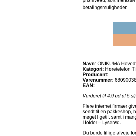
prisniveau, sortimentstø
betalingsmuligheder.
Navn:
ONIKUMA Hovedte
Kategori:
Høretelefon Ti
Producent:
Varenummer:
6809003
EAN:
Vurderet til
4.9
ud af 5 st
Flere internet firmaer giv
sendt til en pakkeshop, 
meget ligetil, samt i ma
Holder – Lyserød.
Du burde tillige afveje for