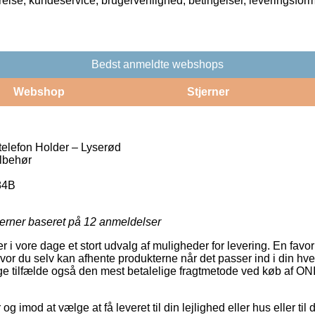
rrelse, kundeservice, brugervenlighed, betingelser, leveringsfor
Bedst anmeldte webshops
Webshop
Stjerner
lefon Holder – Lyserød
lbehør
84B
jerner baseret på
12
anmeldelser
er i vore dage et stort udvalg af muligheder for levering. En favo
hvor du selv kan afhente produkterne når det passer ind i din hv
nge tilfælde også den mest betalelige fragtmetode ved køb af 
 og imod at vælge at få leveret til din lejlighed eller hus eller til