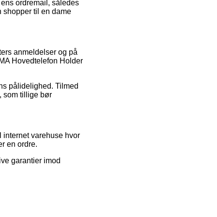
r ens ordremail, således
 shopper til en dame
nters anmeldelser og på
KUMA Hovedtelefon Holder
gens pålidelighed. Tilmed
 som tillige bør
l internet varehuse hvor
er en ordre.
ive garantier imod