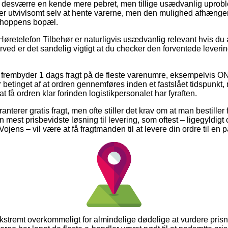
 desværre en kende mere pebret, men tillige usædvanlig uprob
er utvivlsomt selv at hente varerne, men den mulighed afhænger 
bshoppens bopæl.
Høretelefon Tilbehør er naturligvis usædvanlig relevant hvis du 
rved er det sandelig vigtigt at du checker den forventede leveri
ps frembyder 1 dags fragt på de fleste varenumre, eksempelvis
 betinget af at ordren gennemføres inden et fastslået tidspunkt,
t få ordren klar forinden logistikpersonalet har fyraften.
nterer gratis fragt, men ofte stiller det krav om at man bestiller
mest prisbevidste løsning til levering, som oftest – ligegyldigt
Vojens – vil være at få fragtmanden til at levere din ordre til en
 ekstremt overkommeligt for almindelige dødelige at vurdere pris