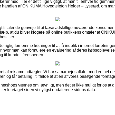
ører med. Her er det tillige vigtigt, at man til enhver tid gemme
e handlen af ONIKUMA Hovedtelefon Holder – Lyserød, om man
vigt tiltalende genveje til at læse adskillige nuværende konsume
 hjælp, at du bliver klogere på online butikkens omtaler af ONI
estiller.
e rigtig fornemme løsninger til at få indblik i internet forretnin
er hvor man kan formulere en evaluering af deres købsoplevelse,
ing til kundetilfredsheden.
eret af reklameindtægter. Vi har samarbejdsaftaler med en hel de
er, og får betaling i tilfælde af at en af vores besøgende foretag
netshops værnes om jævnligt, men det er ikke muligt for os at g
t er foretaget siden vi nyligst opdaterede sidens data.