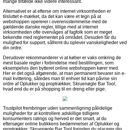
mange tilfælde ikke videre interessant.
Alternativet er at efterse om internet virksomheden er
tilsluttet e-mærket, da det kan være et tegn på at
webshoppen opererer i overensstemmelse med de
gældende danske regler, tillige med at internet
virksomheden ofte overvåges af fagfolk som er meget
bekendte med reglementet på området. Desuden får du
mulighed for support, såfremt du oplever vanskeligheder ved
din ordre.
Derudover rekommanderer vi at køber er vaks omkring de
mest basale regler i forbindelse med bestillingen, som
eksempelvis den bytteret online webshoppen kører med.
Her er det også afgørende, at man permanent bevarer sin e-
mail kvittering, således man til enhver tid kan påvise sin
ordre af Oplukker og proptrækker, Skruenøgle Bar Tool,
hvad end du er på shopping til en dreng eller pige.
Trustpilot frembringer uden sammenligning pålidelige
muligheder for at kontrollere adskillige tidligere
konsumenters ratings og herved er det smart, at du
eftersøger online butikkens bedømmelser af Oplukker og
proptrækker, Skruenøgle Bar Tool forinden du placerer din