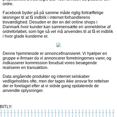
ordre.
Facebook byder på på samme måde rigtig fortræffelige
løsninger til at få indblik i internet forhandlerens
troværdighed. Desuden er der en del online shops i
Danmark hvor kunder kan sammensætte en anmeldelse af
ordreforløbet, som lige så vel må anvendes til at få et indblik
i hvor glade kunderne er.
Denne hjemmeside er annoncefinansieret. Vi hjælper en
gruppe e-firmaer da vi annoncerer forretningernes varer, og
indkasserer kommission forudsat vores besøgende
realiserer en transaktion.
Data angående produkter og internet selskaber
vedligeholdes ofte, men der tages ikke ansvar for rettelser
der er foretaget efter at vi sidste gang opdaterede de
anvendte oplysninger.
BITLY:
1
1
1
1
1
1
1
1
1
1
1
1
1
1
1
1
1
1
1
1
1
1
1
1
1
1
1
1
1
1
1
1
1
1
1
1
1
1
1
1
1
1
1
1
1
1
1
1
1
1
1
1
1
1
1
1
1
1
1
1
1
1
1
1
1
1
1
1