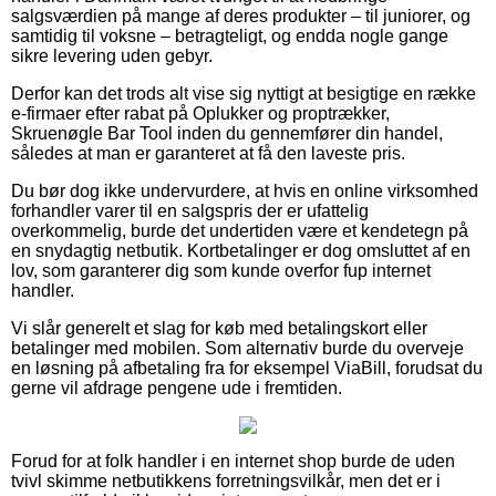
salgsværdien på mange af deres produkter – til juniorer, og
samtidig til voksne – betragteligt, og endda nogle gange
sikre levering uden gebyr.
Derfor kan det trods alt vise sig nyttigt at besigtige en række
e-firmaer efter rabat på Oplukker og proptrækker,
Skruenøgle Bar Tool inden du gennemfører din handel,
således at man er garanteret at få den laveste pris.
Du bør dog ikke undervurdere, at hvis en online virksomhed
forhandler varer til en salgspris der er ufattelig
overkommelig, burde det undertiden være et kendetegn på
en snydagtig netbutik. Kortbetalinger er dog omsluttet af en
lov, som garanterer dig som kunde overfor fup internet
handler.
Vi slår generelt et slag for køb med betalingskort eller
betalinger med mobilen. Som alternativ burde du overveje
en løsning på afbetaling fra for eksempel ViaBill, forudsat du
gerne vil afdrage pengene ude i fremtiden.
Forud for at folk handler i en internet shop burde de uden
tvivl skimme netbutikkens forretningsvilkår, men det er i