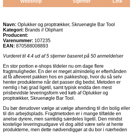
Webshop
Stjerner
Link
Navn:
Oplukker og proptrækker, Skruenøgle Bar Tool
Kategori:
Brands // Oliphant
Producent:
Varenummer:
107235
EAN:
870588008893
Vurderet til
4.4
ud af 5 stjerner baseret på
50
anmeldelser
En stor portion e-shops tildeler nu om dage flere
fragtmuligheder. En der er meget almindelig er efterhånden
at få afleveret pakken hos en pakkeshop, hvor du så selv
henter produkterne når det passer dig bedst. Metoden er
nemlig i høj grad ligetil, samt typisk endda den mest
prisbevidste leveringsform ved køb af Oplukker og
proptrækker, Skruenøgle Bar Tool.
Du bør derudover vælge at vælge afsending til din bolig eller
til din arbejdsplads. Fragtmetoden er i mange tilfælde en
anelse dyrere, men samtidig særdeles ligetil. Den mindst
kostelige leveringsudgave vil dog altid være selv at hente
produkterne, men dette nødvendiggør at du bor i nærheden