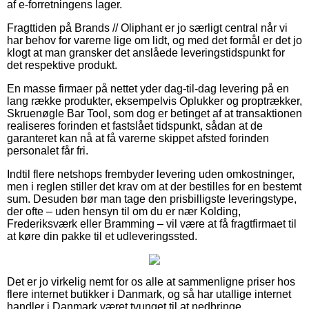
af e-forretningens lager.
Fragttiden på Brands // Oliphant er jo særligt central når vi
har behov for varerne lige om lidt, og med det formål er det jo
klogt at man gransker det anslåede leveringstidspunkt for
det respektive produkt.
En masse firmaer på nettet yder dag-til-dag levering på en
lang række produkter, eksempelvis Oplukker og proptrækker,
Skruenøgle Bar Tool, som dog er betinget af at transaktionen
realiseres forinden et fastslået tidspunkt, sådan at de
garanteret kan nå at få varerne skippet afsted forinden
personalet får fri.
Indtil flere netshops frembyder levering uden omkostninger,
men i reglen stiller det krav om at der bestilles for en bestemt
sum. Desuden bør man tage den prisbilligste leveringstype,
der ofte – uden hensyn til om du er nær Kolding,
Frederiksværk eller Bramming – vil være at få fragtfirmaet til
at køre din pakke til et udleveringssted.
Det er jo virkelig nemt for os alle at sammenligne priser hos
flere internet butikker i Danmark, og så har utallige internet
handler i Danmark været tvunget til at nedbringe