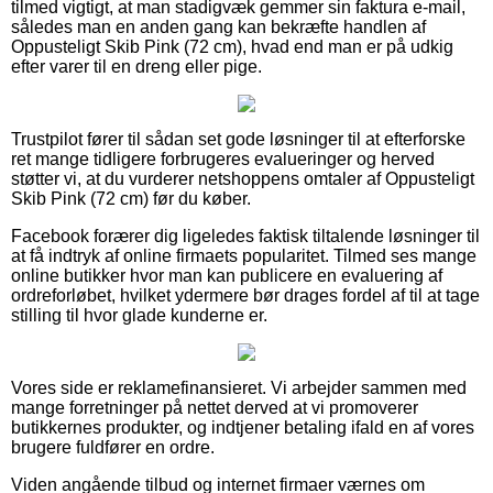
tilmed vigtigt, at man stadigvæk gemmer sin faktura e-mail,
således man en anden gang kan bekræfte handlen af
Oppusteligt Skib Pink (72 cm), hvad end man er på udkig
efter varer til en dreng eller pige.
Trustpilot fører til sådan set gode løsninger til at efterforske
ret mange tidligere forbrugeres evalueringer og herved
støtter vi, at du vurderer netshoppens omtaler af Oppusteligt
Skib Pink (72 cm) før du køber.
Facebook forærer dig ligeledes faktisk tiltalende løsninger til
at få indtryk af online firmaets popularitet. Tilmed ses mange
online butikker hvor man kan publicere en evaluering af
ordreforløbet, hvilket ydermere bør drages fordel af til at tage
stilling til hvor glade kunderne er.
Vores side er reklamefinansieret. Vi arbejder sammen med
mange forretninger på nettet derved at vi promoverer
butikkernes produkter, og indtjener betaling ifald en af vores
brugere fuldfører en ordre.
Viden angående tilbud og internet firmaer værnes om