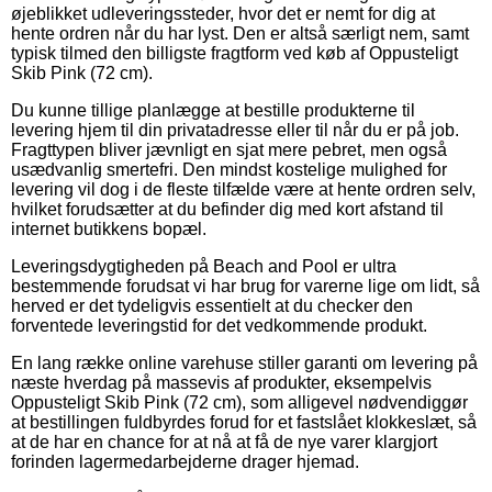
øjeblikket udleveringssteder, hvor det er nemt for dig at
hente ordren når du har lyst. Den er altså særligt nem, samt
typisk tilmed den billigste fragtform ved køb af Oppusteligt
Skib Pink (72 cm).
Du kunne tillige planlægge at bestille produkterne til
levering hjem til din privatadresse eller til når du er på job.
Fragttypen bliver jævnligt en sjat mere pebret, men også
usædvanlig smertefri. Den mindst kostelige mulighed for
levering vil dog i de fleste tilfælde være at hente ordren selv,
hvilket forudsætter at du befinder dig med kort afstand til
internet butikkens bopæl.
Leveringsdygtigheden på Beach and Pool er ultra
bestemmende forudsat vi har brug for varerne lige om lidt, så
herved er det tydeligvis essentielt at du checker den
forventede leveringstid for det vedkommende produkt.
En lang række online varehuse stiller garanti om levering på
næste hverdag på massevis af produkter, eksempelvis
Oppusteligt Skib Pink (72 cm), som alligevel nødvendiggør
at bestillingen fuldbyrdes forud for et fastslået klokkeslæt, så
at de har en chance for at nå at få de nye varer klargjort
forinden lagermedarbejderne drager hjemad.