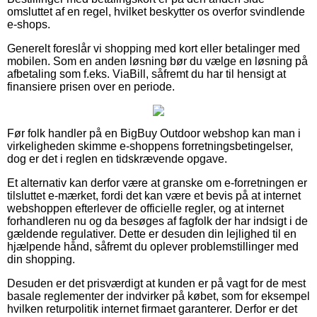
omsluttet af en regel, hvilket beskytter os overfor svindlende
e-shops.
Generelt foreslår vi shopping med kort eller betalinger med
mobilen. Som en anden løsning bør du vælge en løsning på
afbetaling som f.eks. ViaBill, såfremt du har til hensigt at
finansiere prisen over en periode.
Før folk handler på en BigBuy Outdoor webshop kan man i
virkeligheden skimme e-shoppens forretningsbetingelser,
dog er det i reglen en tidskrævende opgave.
Et alternativ kan derfor være at granske om e-forretningen er
tilsluttet e-mærket, fordi det kan være et bevis på at internet
webshoppen efterlever de officielle regler, og at internet
forhandleren nu og da besøges af fagfolk der har indsigt i de
gældende regulativer. Dette er desuden din lejlighed til en
hjælpende hånd, såfremt du oplever problemstillinger med
din shopping.
Desuden er det prisværdigt at kunden er på vagt for de mest
basale reglementer der indvirker på købet, som for eksempel
hvilken returpolitik internet firmaet garanterer. Derfor er det