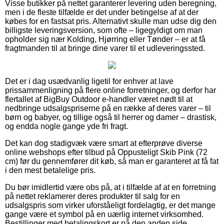
Visse butikker på nettet garanterer levering uden beregning,
men i de fleste tilfælde er det under betingelse af at der
købes for en fastsat pris. Alternativt skulle man udse dig den
billigste leveringsversion, som ofte – ligegyldigt om man
opholder sig nær Kolding, Hjørring eller Tønder – er at få
fragtmanden til at bringe dine varer til et udleveringssted.
Det er i dag usædvanlig ligetil for enhver at lave
prissammenligning på flere online forretninger, og derfor har
flertallet af BigBuy Outdoor e-handler været nødt til at
nedbringe udsalgspriserne på en række af deres varer – til
børn og babyer, og tillige også til herrer og damer – drastisk,
og endda nogle gange yde fri fragt.
Det kan dog stadigvæk være smart at efterprøve diverse
online webshops efter tilbud på Oppusteligt Skib Pink (72
cm) før du gennemfører dit køb, så man er garanteret at få fat
i den mest betalelige pris.
Du bør imidlertid være obs på, at i tilfælde af at en forretning
på nettet reklamerer deres produkter til salg for en
udsalgspris som virker uforståeligt fordelagtig, er det mange
gange være et symbol på en uærlig internet virksomhed.
Bestillinger med betalingskort er på den anden side