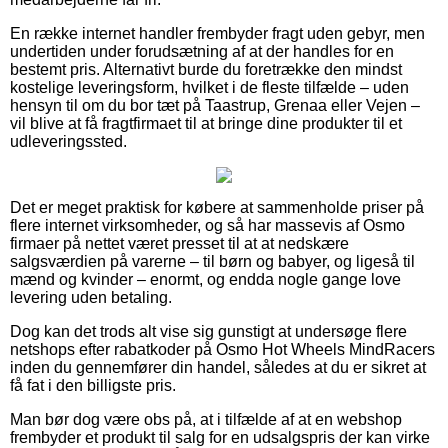
En række internet handler frembyder fragt uden gebyr, men
undertiden under forudsætning af at der handles for en
bestemt pris. Alternativt burde du foretrække den mindst
kostelige leveringsform, hvilket i de fleste tilfælde – uden
hensyn til om du bor tæt på Taastrup, Grenaa eller Vejen –
vil blive at få fragtfirmaet til at bringe dine produkter til et
udleveringssted.
Det er meget praktisk for købere at sammenholde priser på
flere internet virksomheder, og så har massevis af Osmo
firmaer på nettet været presset til at at nedskære
salgsværdien på varerne – til børn og babyer, og ligeså til
mænd og kvinder – enormt, og endda nogle gange love
levering uden betaling.
Dog kan det trods alt vise sig gunstigt at undersøge flere
netshops efter rabatkoder på Osmo Hot Wheels MindRacers
inden du gennemfører din handel, således at du er sikret at
få fat i den billigste pris.
Man bør dog være obs på, at i tilfælde af at en webshop
frembyder et produkt til salg for en udsalgspris der kan virke