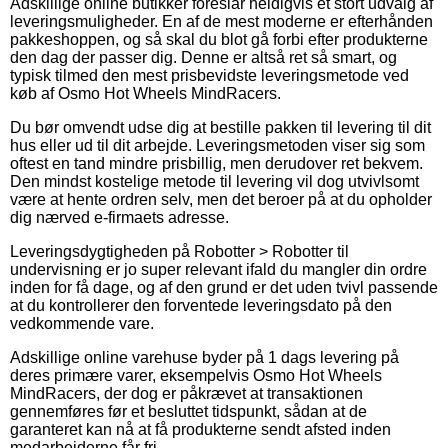
Adskillige online butikker foreslår heldigvis et stort udvalg af
leveringsmuligheder. En af de mest moderne er efterhånden
pakkeshoppen, og så skal du blot gå forbi efter produkterne
den dag der passer dig. Denne er altså ret så smart, og
typisk tilmed den mest prisbevidste leveringsmetode ved
køb af Osmo Hot Wheels MindRacers.
Du bør omvendt udse dig at bestille pakken til levering til dit
hus eller ud til dit arbejde. Leveringsmetoden viser sig som
oftest en tand mindre prisbillig, men derudover ret bekvem.
Den mindst kostelige metode til levering vil dog utvivlsomt
være at hente ordren selv, men det beroer på at du opholder
dig nærved e-firmaets adresse.
Leveringsdygtigheden på Robotter > Robotter til
undervisning er jo super relevant ifald du mangler din ordre
inden for få dage, og af den grund er det uden tvivl passende
at du kontrollerer den forventede leveringsdato på den
vedkommende vare.
Adskillige online varehuse byder på 1 dags levering på
deres primære varer, eksempelvis Osmo Hot Wheels
MindRacers, der dog er påkrævet at transaktionen
gennemføres før et besluttet tidspunkt, sådan at de
garanteret kan nå at få produkterne sendt afsted inden
medarbejderne får fri.