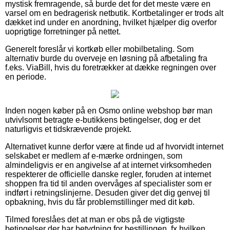
mystisk fremragende, så burde det for det meste være en
varsel om en bedragerisk netbutik. Kortbetalinger er trods alt
dækket ind under en anordning, hvilket hjælper dig overfor
uoprigtige forretninger på nettet.
Generelt foreslår vi kortkøb eller mobilbetaling. Som
alternativ burde du overveje en løsning på afbetaling fra
f.eks. ViaBill, hvis du foretrækker at dække regningen over
en periode.
Inden nogen køber på en Osmo online webshop bør man
utvivlsomt betragte e-butikkens betingelser, dog er det
naturligvis et tidskrævende projekt.
Alternativet kunne derfor være at finde ud af hvorvidt internet
selskabet er medlem af e-mærke ordningen, som
almindeligvis er en angivelse af at internet virksomheden
respekterer de officielle danske regler, foruden at internet
shoppen fra tid til anden overvåges af specialister som er
indført i retningslinjerne. Desuden giver det dig genvej til
opbakning, hvis du får problemstillinger med dit køb.
Tilmed foreslåes det at man er obs på de vigtigste
betingelser der har betydning for bestillingen, fx hvilken