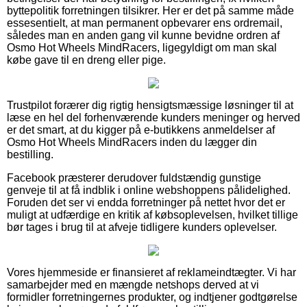
byttepolitik forretningen tilsikrer. Her er det på samme måde
essesentielt, at man permanent opbevarer ens ordremail,
således man en anden gang vil kunne bevidne ordren af
Osmo Hot Wheels MindRacers, ligegyldigt om man skal
købe gave til en dreng eller pige.
Trustpilot forærer dig rigtig hensigtsmæssige løsninger til at
læse en hel del forhenværende kunders meninger og herved
er det smart, at du kigger på e-butikkens anmeldelser af
Osmo Hot Wheels MindRacers inden du lægger din
bestilling.
Facebook præsterer derudover fuldstændig gunstige
genveje til at få indblik i online webshoppens pålidelighed.
Foruden det ser vi endda forretninger på nettet hvor det er
muligt at udfærdige en kritik af købsoplevelsen, hvilket tillige
bør tages i brug til at afveje tidligere kunders oplevelser.
Vores hjemmeside er finansieret af reklameindtægter. Vi har
samarbejder med en mængde netshops derved at vi
formidler forretningernes produkter, og indtjener godtgørelse