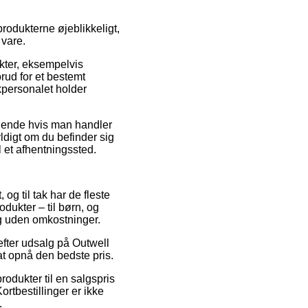
rodukterne øjeblikkeligt,
 vare.
ukter, eksempelvis
rud for et bestemt
ikpersonalet holder
ldende hvis man handler
yldigt om du befinder sig
il et afhentningssted.
og til tak har de fleste
dukter – til børn, og
g uden omkostninger.
efter udsalg på Outwell
at opnå den bedste pris.
rodukter til en salgspris
ortbestillinger er ikke
.