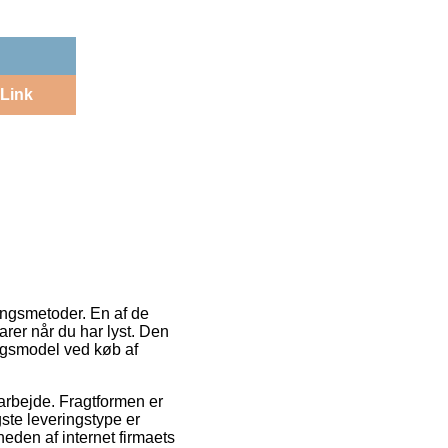
Link
ringsmetoder. En af de
rer når du har lyst. Den
ingsmodel ved køb af
t arbejde. Fragtformen er
gste leveringstype er
eden af internet firmaets