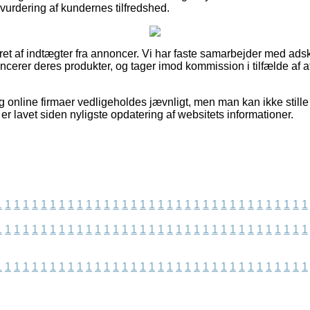
l vurdering af kundernes tilfredshed.
ret af indtægter fra annoncer. Vi har faste samarbejder med adski
ncerer deres produkter, og tager imod kommission i tilfælde af a
 online firmaer vedligeholdes jævnligt, men man kan ikke stille 
 er lavet siden nyligste opdatering af websitets informationer.
1
1
1
1
1
1
1
1
1
1
1
1
1
1
1
1
1
1
1
1
1
1
1
1
1
1
1
1
1
1
1
1
1
1
1
1
1
1
1
1
1
1
1
1
1
1
1
1
1
1
1
1
1
1
1
1
1
1
1
1
1
1
1
1
1
1
1
1
1
1
1
1
1
1
1
1
1
1
1
1
1
1
1
1
1
1
1
1
1
1
1
1
1
1
1
1
1
1
1
1
1
1
1
1
1