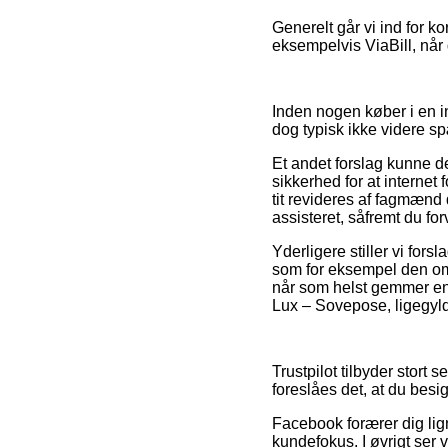
Generelt går vi ind for k
eksempelvis ViaBill, nå
Inden nogen køber i en int
dog typisk ikke videre 
Et andet forslag kunne d
sikkerhed for at interne
tit revideres af fagmænd 
assisteret, såfremt du fo
Yderligere stiller vi fors
som for eksempel den omby
når som helst gemmer ens
Lux – Sovepose, ligegyld
Trustpilot tilbyder stort 
foreslåes det, at du bes
Facebook forærer dig lig
kundefokus. I øvrigt ser 