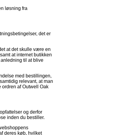
en løsning fra
tningsbetingelser, det er
et at det skulle være en
samt at internet butikken
anledning til at blive
bindelse med bestillingen,
 samtidig relevant, at man
e ordren af Outwell Oak
opfattelser og derfor
e inden du bestiller.
et webshoppens
af deres køb, hvilket