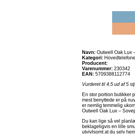
Navn:
Outwell Oak Lux 
Kategori:
Hovedtelefone
Producent:
Varenummer:
230342
EAN:
5709388112774
Vurderet til
4.5
ud af 5 st
En stor portion butikker 
mest benyttede er på nuv
er nemlig temmelig ukomp
Outwell Oak Lux – Sove
Du kan lige så vel planlæ
beklageligvis en lille sm
utvivlsomt at du selv hen