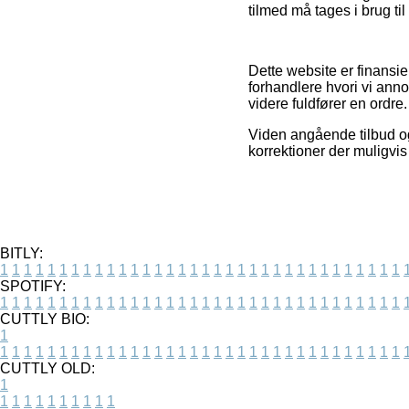
tilmed må tages i brug ti
Dette website er finansie
forhandlere hvori vi anno
videre fuldfører en ordre.
Viden angående tilbud og
korrektioner der muligvis
BITLY:
1
1
1
1
1
1
1
1
1
1
1
1
1
1
1
1
1
1
1
1
1
1
1
1
1
1
1
1
1
1
1
1
1
1
SPOTIFY:
1
1
1
1
1
1
1
1
1
1
1
1
1
1
1
1
1
1
1
1
1
1
1
1
1
1
1
1
1
1
1
1
1
1
CUTTLY BIO:
1
1
1
1
1
1
1
1
1
1
1
1
1
1
1
1
1
1
1
1
1
1
1
1
1
1
1
1
1
1
1
1
1
1
1
CUTTLY OLD:
1
1
1
1
1
1
1
1
1
1
1