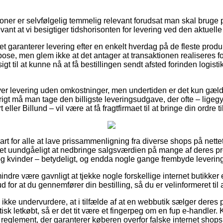
oner er selvfølgelig temmelig relevant forudsat man skal bruge p
levant at vi besigtiger tidshorisonten for levering ved den aktuelle
tet garanterer levering efter en enkelt hverdag på de fleste prod
se, men glem ikke at det antager at transaktionen realiseres fo
gt til at kunne nå at få bestillingen sendt afsted forinden logist
lover levering uden omkostninger, men undertiden er det kun gæ
vrigt må man tage den billigste leveringsudgave, der ofte – ligeg
eller Billund – vil være at få fragtfirmaet til at bringe din ordre t
t for alle at lave prissammenligning fra diverse shops på nettet, 
 det uundgåeligt at nedbringe salgsværdien på mange af deres pro
g kvinder – betydeligt, og endda nogle gange frembyde leverin
ndre være gavnligt at tjekke nogle forskellige internet butikker 
for at du gennemfører din bestilling, så du er velinformeret til 
kke undervurdere, at i tilfælde af at en webbutik sælger deres p
sk letkøbt, så er det tit være et fingerpeg om en fup e-handler. K
 reglement, der garanterer køberen overfor falske internet shops