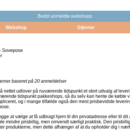
Bedst anmeldte webshops
Webshop
Stjerner
– Sovepose
r
jerner baseret på
20
anmeldelser
på nettet udlover på nuværende tidspunkt et stort udvalg af leve
ærende tidspunkt pakkeshops, så du selv kan hente de købte va
liceret, og i mange tilfælde også den mest prisbevidste lever
pose.
gge at vælge at få udbragt hjem til din privatadresse eller til di
ule mindre prisbillig, men omvendt særligt praktisk. Den prisbilli
ter produkterne, men dette afhænger af at du opholder dig i nærh