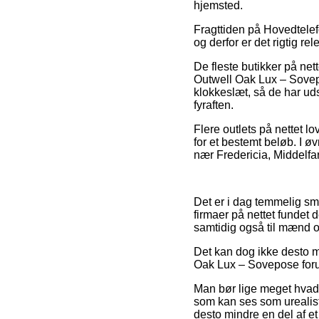
hjemsted.
Fragttiden på Hovedtelef
og derfor er det rigtig re
De fleste butikker på net
Outwell Oak Lux – Sovepo
klokkeslæt, så de har udsi
fyraften.
Flere outlets på nettet 
for et bestemt beløb. I ø
nær Fredericia, Middelfart 
Det er i dag temmelig smar
firmaer på nettet fundet
samtidig også til mænd o
Det kan dog ikke desto mi
Oak Lux – Sovepose forud 
Man bør lige meget hvad i
som kan ses som urealisti
desto mindre en del af et