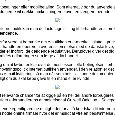
ortbetalinger eller mobilbetaling. Som alternativ bør du anvende 
r du gerne vil dække omkostningerne over en længere periode.
ernet butik kan man de facto tage stilling til forhandlerens forre
spændende.
erfor være at bemærke om e-butikken er e-mærke tilsluttet, grund
t forhandleren opererer i overensstemmelse med de danske love, 
der er indført i de gældende regulativer. Derudover giver det dig 
rvoldes udfordringer som følge af din handel.
lag om at køber er klar over de mest essentielle betingelser i for
tningspolitik internet butikken anvender. I den relation er det
 e-mail kvittering, så man når som helst vil kunne dokumenter
igt om du skal købe gave til en mand eller kvinde.
set relevante chancer for at kigge på en hel del andre forbrugeres 
igtiger e-forhandlerens anmeldelser af Outwell Oak Lux – Sovepos
nende egentlig ærlige muligheder for at få kendskab til intern
vi nogle online firmaer hvor det er muligt at ytre en bedømmelse 