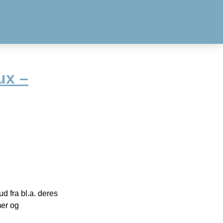
ux –
 fra bl.a. deres
mer og