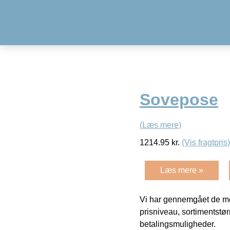
Sovepose
(Læs mere)
1214.95
kr.
(Vis fragtpris)
Læs mere »
Vi har gennemgået de mes
prisniveau, sortimentstø
betalingsmuligheder.