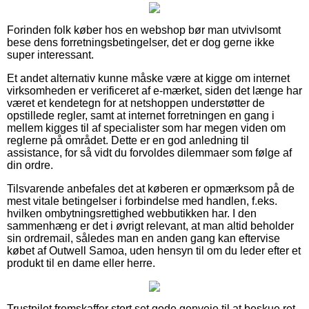
Forinden folk køber hos en webshop bør man utvivlsomt
bese dens forretningsbetingelser, det er dog gerne ikke
super interessant.
Et andet alternativ kunne måske være at kigge om internet
virksomheden er verificeret af e-mærket, siden det længe har
været et kendetegn for at netshoppen understøtter de
opstillede regler, samt at internet forretningen en gang i
mellem kigges til af specialister som har megen viden om
reglerne på området. Dette er en god anledning til
assistance, for så vidt du forvoldes dilemmaer som følge af
din ordre.
Tilsvarende anbefales det at køberen er opmærksom på de
mest vitale betingelser i forbindelse med handlen, f.eks.
hvilken ombytningsrettighed webbutikken har. I den
sammenhæng er det i øvrigt relevant, at man altid beholder
sin ordremail, således man en anden gang kan eftervise
købet af Outwell Samoa, uden hensyn til om du leder efter et
produkt til en dame eller herre.
Trustpilot fremskaffer stort set gode genveje til at beskue ret