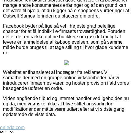
mange andre konsumenters erfaringer og af den grund kan
det være til hjælp, at du kigger på e-shoppens vurderinger af
Outwell Samoa forinden du placerer din ordre.
Facebook byder på lige så vel i højeste grad belejlige
chancer for at få indblik i e-firmaets troværdighed. Foruden
det er der en række online butikker som gør det muligt at
levere en anmeldelse af købsoplevelsen, som på samme
måde burde bruges til at tage stilling til hvor glade kunderne
er.
Websitet er finansieret af indtægter fra reklamer. Vi
samarbejder med en gruppe online virksomheder når vi
introducerer firmaernes varer, og høster provision ifald vores
besøgende udfører en ordre.
Viden angående tilbud og internet handler vedligeholdes nu
og da, men vi ønsker ikke at blive stillet ansvarlig for
modifikationer der måtte være udført efter at vi sidste gang
opdaterede de viste data.
onleda.com
BITLY: