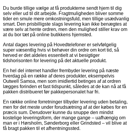
Du burde tillige vælge at få produkterne sendt hjem til dig
selv eller ud til dit arbejde. Fragtmuligheden bliver somme
tider en smule mere omkostningsfuld, men tillige usædvanlig
smart. Den prisbilligste slags levering kan ikke benægtes at
være selv at hente ordren, men den mulighed stiller krav om
at du bor tæt på online butikkens hjemsted.
Antal dages levering på Hovedtelefoner er selvfølgelig
super væsentlig hvis vi behøver din ordre om kort tid, så
herved er det aldeles essentielt at vi besigtiger
tidshorisonten for levering på det aktuelle produkt.
En hel del internet handler frembyder levering på næste
hverdag på en række af deres produkter, eksempelvis
Outwell Samoa, men som imidlertid betinges af at ordren
lægges forinden et fast tidspunkt, således at de kan nå at få
pakken distribueret før pakkepersonalet har fri.
En række online forretninger tilbyder levering uden betaling,
men for det meste under forudsætning af at der købes for en
præcis sum. Derudover kunne du snuppe den mindst
kostelige leveringsform, der mange gange – uafhængig om
man er i Hørsholm, Sønderborg eller Grindsted – vil blive at
få bragt pakken til et afhentningssted.