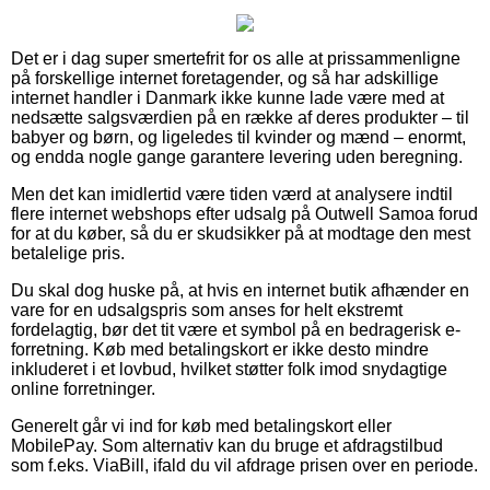
Det er i dag super smertefrit for os alle at prissammenligne
på forskellige internet foretagender, og så har adskillige
internet handler i Danmark ikke kunne lade være med at
nedsætte salgsværdien på en række af deres produkter – til
babyer og børn, og ligeledes til kvinder og mænd – enormt,
og endda nogle gange garantere levering uden beregning.
Men det kan imidlertid være tiden værd at analysere indtil
flere internet webshops efter udsalg på Outwell Samoa forud
for at du køber, så du er skudsikker på at modtage den mest
betalelige pris.
Du skal dog huske på, at hvis en internet butik afhænder en
vare for en udsalgspris som anses for helt ekstremt
fordelagtig, bør det tit være et symbol på en bedragerisk e-
forretning. Køb med betalingskort er ikke desto mindre
inkluderet i et lovbud, hvilket støtter folk imod snydagtige
online forretninger.
Generelt går vi ind for køb med betalingskort eller
MobilePay. Som alternativ kan du bruge et afdragstilbud
som f.eks. ViaBill, ifald du vil afdrage prisen over en periode.