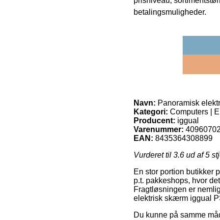
prisniveau, sortimentstø
betalingsmuligheder.
Navn:
Panoramisk elektr
Kategori:
Computers | El
Producent:
iggual
Varenummer:
4096070
EAN:
8435364308899
Vurderet til
3.6
ud af 5 st
En stor portion butikker p
p.t. pakkeshops, hvor det
Fragtløsningen er nemlig 
elektrisk skærm iggual 
Du kunne på samme måde pl