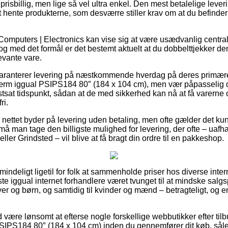
prisbillig, men lige så vel ultra enkel. Den mest betalelige lev
 hente produkterne, som desværre stiller krav om at du befinder 
Computers | Electronics kan vise sig at være usædvanlig central 
 med det formål er det bestemt aktuelt at du dobbelttjekker d
evante vare.
aranterer levering på næstkommende hverdag på deres primære
ærm iggual PSIPS184 80″ (184 x 104 cm), men vær påpasselig 
astsat tidspunkt, sådan at de med sikkerhed kan nå at få varerne 
ri.
 på nettet byder på levering uden betaling, men ofte gælder det ku
å man tage den billigste mulighed for levering, der ofte – ua
 eller Grindsted – vil blive at få bragt din ordre til en pakkeshop.
indeligt ligetil for folk at sammenholde priser hos diverse interne
te iggual internet forhandlere været tvunget til at mindske sal
byer og børn, og samtidig til kvinder og mænd – betragteligt, og
id være lønsomt at efterse nogle forskellige webbutikker efter t
SIPS184 80″ (184 x 104 cm) inden du gennemfører dit køb, såled