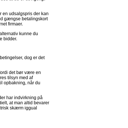
or en udsalgspris der kan
ed gængse betalingskort
net firmaer.
alternativ kunne du
e bidder.
betingelser, dog er det
fordi det bør være en
res tilsyn med af
il opbakning, når du
er har indvirkning på
ielt, at man altid bevarer
ktrisk skærm iggual