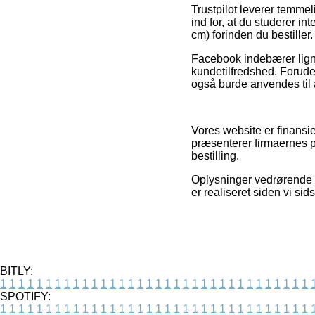
Trustpilot leverer temmel
ind for, at du studerer 
cm) forinden du bestiller.
Facebook indebærer lignen
kundetilfredshed. Foruden
også burde anvendes til at
Vores website er finansi
præsenterer firmaernes 
bestilling.
Oplysninger vedrørende t
er realiseret siden vi s
BITLY:
1
1
1
1
1
1
1
1
1
1
1
1
1
1
1
1
1
1
1
1
1
1
1
1
1
1
1
1
1
1
1
1
1
1
SPOTIFY:
1
1
1
1
1
1
1
1
1
1
1
1
1
1
1
1
1
1
1
1
1
1
1
1
1
1
1
1
1
1
1
1
1
1