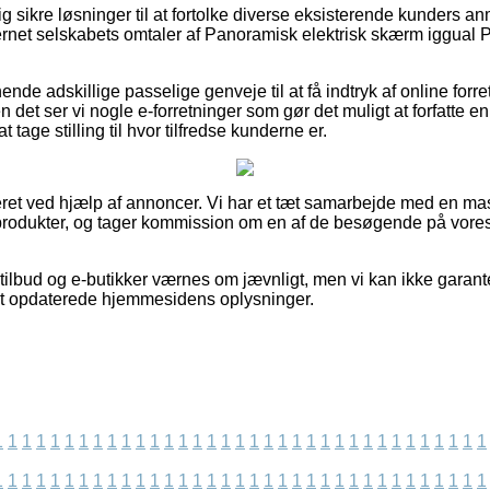
ig sikre løsninger til at fortolke diverse eksisterende kunders an
internet selskabets omtaler af Panoramisk elektrisk skærm iggua
de adskillige passelige genveje til at få indtryk af online forr
 det ser vi nogle e-forretninger som gør det muligt at forfatte en
 tage stilling til hvor tilfredse kunderne er.
eret ved hjælp af annoncer. Vi har et tæt samarbejde med en mas
produkter, og tager kommission om en af de besøgende på vores
ilbud og e-butikker værnes om jævnligt, men vi kan ikke garant
idst opdaterede hjemmesidens oplysninger.
1
1
1
1
1
1
1
1
1
1
1
1
1
1
1
1
1
1
1
1
1
1
1
1
1
1
1
1
1
1
1
1
1
1
1
1
1
1
1
1
1
1
1
1
1
1
1
1
1
1
1
1
1
1
1
1
1
1
1
1
1
1
1
1
1
1
1
1
1
1