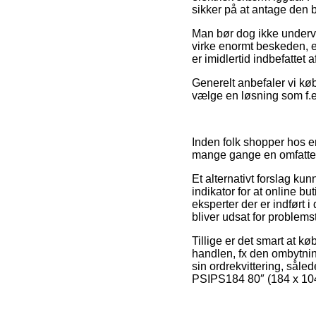
sikker på at antage den b
Man bør dog ikke undervur
virke enormt beskeden, e
er imidlertid indbefattet 
Generelt anbefaler vi kø
vælge en løsning som f.eks
Inden folk shopper hos en
mange gange en omfatte
Et alternativt forslag ku
indikator for at online b
eksperter der er indført
bliver udsat for problemst
Tillige er det smart at 
handlen, fx den ombytnings
sin ordrekvittering, såle
PSIPS184 80″ (184 x 104