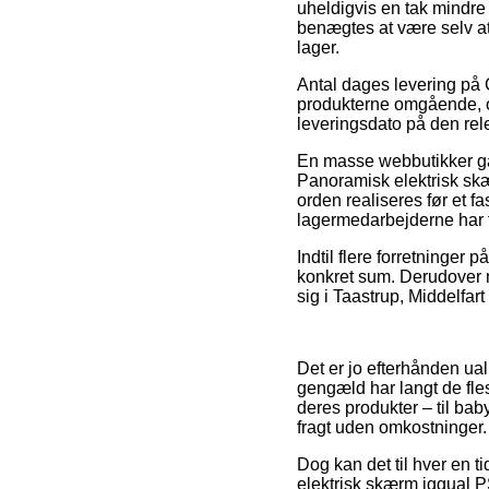
uheldigvis en tak mindre 
benægtes at være selv at
lager.
Antal dages levering på 
produkterne omgående, og
leveringsdato på den rel
En masse webbutikker g
Panoramisk elektrisk sk
orden realiseres før et f
lagermedarbejderne har f
Indtil flere forretninger
konkret sum. Derudover m
sig i Taastrup, Middelfart
Det er jo efterhånden ualm
gengæld har langt de fles
deres produkter – til ba
fragt uden omkostninger.
Dog kan det til hver en t
elektrisk skærm iggual P