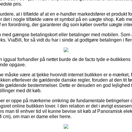
edste pris.
dere, at i tilfælde af at en e-handler markedsfører et produkt f
r det i nogle tilfælde være et symbol på en uægte shop. Køb m
af en forordning, der garanterer dig som køber overfor uægte inter
b med gængse betalingskort eller betalinger med mobilen. Som 
. ViaBill, for så vidt du har i sinde at godtgøre betalingen i fler
 iggual forhandler på nettet burde de de facto tyde e-butikkens 
nde opgave.
nne måske være at tjekke hvorvidt internet butikken er e-mærket, 
utikken efterlever de gældende danske regler, foruden at den tit fø
 i de gældende bestemmelser. Dette er desuden en god lejlighed t
illinger med dit køb.
køber er oppe på mærkerne omkring de fundamentale betingelser d
ret online butikken lover. I den relation er det i øvrigt essesent
des man til enhver tid vil kunne bevise sit køb af Panoramisk ele
 cm), om man er dame eller herre.