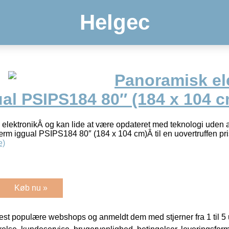
Helgec
Panoramisk el
al PSIPS184 80″ (184 x 104 c
 elektronikÂ og kan lide at være opdateret med teknologi uden a
ærm iggual PSIPS184 80″ (184 x 104 cm)Â til en uovertruffen p
e)
Køb nu »
t populære webshops og anmeldt dem med stjerner fra 1 til 5 ud