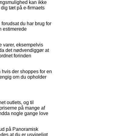
eringsmulighed kan ikke
dig tæt på e-firmaets
forudsat du har brug for
en estimerede
 varer, eksempelvis
da det nødvendiggør at
ordnet forinden
n hvis der shoppes for en
fhængig om du opholder
t outlets, og til
gspriserne på mange af
 endda nogle gange love
ilbud på Panoramisk
es at du er usvigeligt