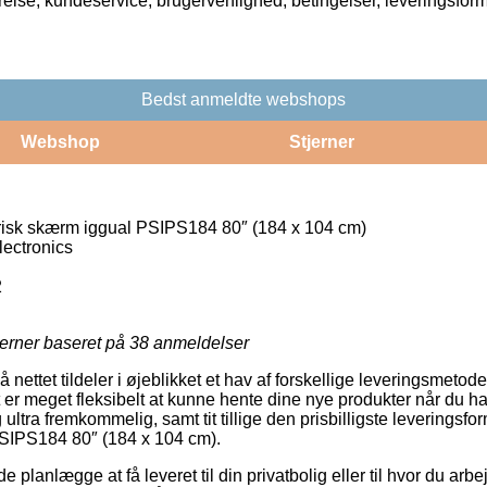
rrelse, kundeservice, brugervenlighed, betingelser, leveringsfor
Bedst anmeldte webshops
Webshop
Stjerner
isk skærm iggual PSIPS184 80″ (184 x 104 cm)
ectronics
2
jerner baseret på
38
anmeldelser
å nettet tildeler i øjeblikket et hav af forskellige leveringsmetod
 er meget fleksibelt at kunne hente dine nye produkter når du ha
ultra fremkommelig, samt tit tillige den prisbilligste leverings
PSIPS184 80″ (184 x 104 cm).
anlægge at få leveret til din privatbolig eller til hvor du arbe