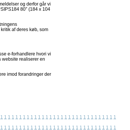
meldelser og derfor går vi
l PSIPS184 80″ (184 x 104
etningens
 kritik af deres køb, som
se e-forhandlere hvori vi
 website realiserer en
ere imod forandringer der
1
1
1
1
1
1
1
1
1
1
1
1
1
1
1
1
1
1
1
1
1
1
1
1
1
1
1
1
1
1
1
1
1
1
1
1
1
1
1
1
1
1
1
1
1
1
1
1
1
1
1
1
1
1
1
1
1
1
1
1
1
1