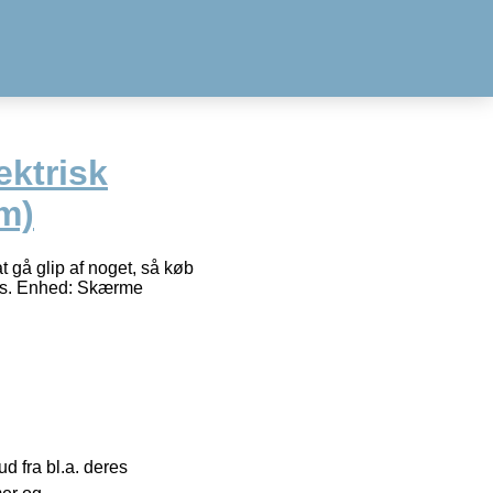
ektrisk
m)
t gå glip af noget, så køb
ris. Enhed: Skærme
 fra bl.a. deres