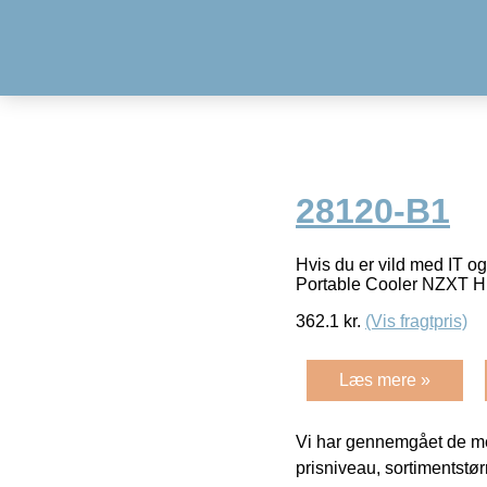
28120-B1
Hvis du er vild med IT og
Portable Cooler NZXT HF
362.1
kr.
(Vis fragtpris)
Læs mere »
Vi har gennemgået de mes
prisniveau, sortimentstø