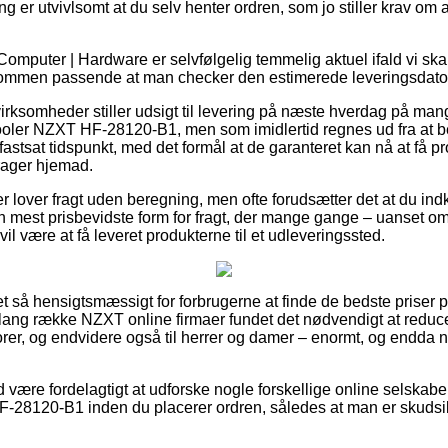
ng er utvivlsomt at du selv henter ordren, som jo stiller krav om a
omputer | Hardware er selvfølgelig temmelig aktuel ifald vi ska
dkommen passende at man checker den estimerede leveringsdato 
virksomheder stiller udsigt til levering på næste hverdag på man
oler NZXT HF-28120-B1, men som imidlertid regnes ud fra at be
fastsat tidspunkt, med det formål at de garanteret kan nå at få 
rager hjemad.
 lover fragt uden beregning, men ofte forudsætter det at du indk
en mest prisbevidste form for fragt, der mange gange – uanset o
il være at få leveret produkterne til et udleveringssted.
ret så hensigtsmæssigt for forbrugerne at finde de bedste priser på
 lang række NZXT online firmaer fundet det nødvendigt at redu
iorer, og endvidere også til herrer og damer – enormt, og endda 
id være fordelagtigt at udforske nogle forskellige online selskabe
28120-B1 inden du placerer ordren, således at man er skudsikke