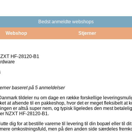
Bedst anmeldte webshops
Webshop
Stjerner
 NZXT HF-28120-B1
ardware
3
jerner baseret på
5
anmeldelser
anmark tildeler nu om dage en række forskellige leveringsmuli
ket at afsende til en pakkeshop, hvor det er meget fleksibelt at 
ningen er altså super nem, og typisk ligeledes den mest betaleli
oler NZXT HF-28120-B1.
e dig for at bestille varerne til levering til din bopæl eller til d
ak mere omkostningsfuld, men på den anden side særdeles frem