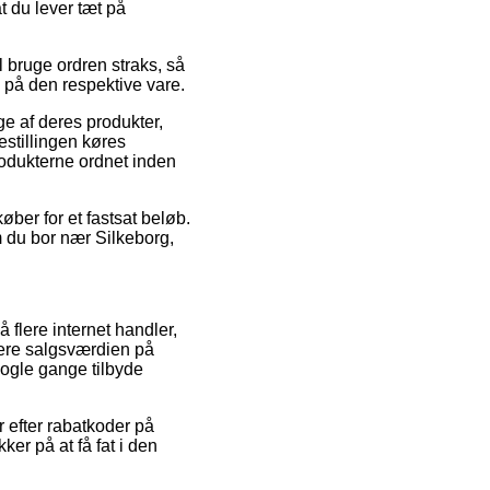
t du lever tæt på
l bruge ordren straks, så
på den respektive vare.
ge af deres produkter,
stillingen køres
produkterne ordnet inden
øber for et fastsat beløb.
m du bor nær Silkeborg,
 flere internet handler,
cere salgsværdien på
nogle gange tilbyde
r efter rabatkoder på
r på at få fat i den