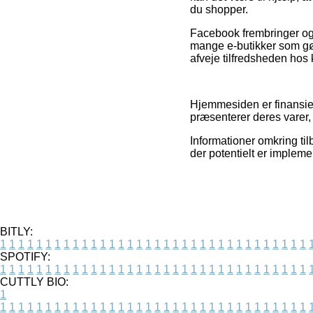
du shopper.
Facebook frembringer ogs
mange e-butikker som gør 
afveje tilfredsheden hos
Hjemmesiden er finansiere
præsenterer deres varer, 
Informationer omkring til
der potentielt er implemen
BITLY:
1
1
1
1
1
1
1
1
1
1
1
1
1
1
1
1
1
1
1
1
1
1
1
1
1
1
1
1
1
1
1
1
1
1
SPOTIFY:
1
1
1
1
1
1
1
1
1
1
1
1
1
1
1
1
1
1
1
1
1
1
1
1
1
1
1
1
1
1
1
1
1
1
CUTTLY BIO:
1
1
1
1
1
1
1
1
1
1
1
1
1
1
1
1
1
1
1
1
1
1
1
1
1
1
1
1
1
1
1
1
1
1
1