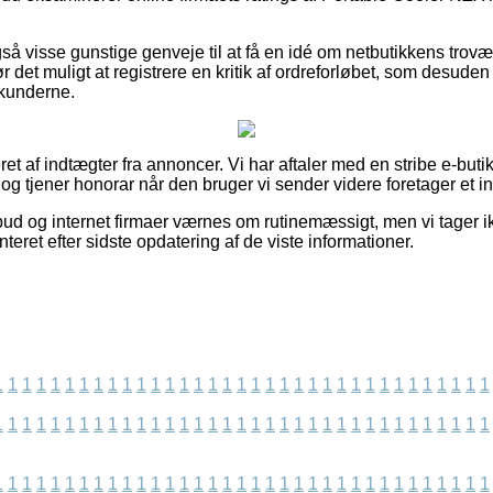
å visse gunstige genveje til at få en idé om netbutikkens trovæ
det muligt at registrere en kritik af ordreforløbet, som desuden m
 kunderne.
t af indtægter fra annoncer. Vi har aftaler med en stribe e-butikk
og tjener honorar når den bruger vi sender videre foretager et i
bud og internet firmaer værnes om rutinemæssigt, men vi tager ik
teret efter sidste opdatering af de viste informationer.
1
1
1
1
1
1
1
1
1
1
1
1
1
1
1
1
1
1
1
1
1
1
1
1
1
1
1
1
1
1
1
1
1
1
1
1
1
1
1
1
1
1
1
1
1
1
1
1
1
1
1
1
1
1
1
1
1
1
1
1
1
1
1
1
1
1
1
1
1
1
1
1
1
1
1
1
1
1
1
1
1
1
1
1
1
1
1
1
1
1
1
1
1
1
1
1
1
1
1
1
1
1
1
1
1