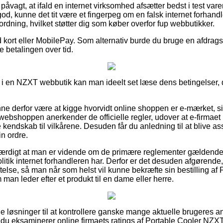
påvagt, at ifald en internet virksomhed afsætter bedst i test vare
god, kunne det tit være et fingerpeg om en falsk internet forhandl
rordning, hvilket støtter dig som køber overfor fup webbutikker.
kort eller MobilePay. Som alternativ burde du bruge en afdragslø
e betalingen over tid.
 i en NZXT webbutik kan man ideelt set læse dens betingelser, 
e derfor være at kigge hvorvidt online shoppen er e-mærket, s
 webshoppen anerkender de officielle regler, udover at e-firmaet
 kendskab til vilkårene. Desuden får du anledning til at blive ass
n ordre.
værdigt at man er vidende om de primære reglementer gældende f
litik internet forhandleren har. Derfor er det desuden afgørend
se, så man når som helst vil kunne bekræfte sin bestilling af
an leder efter et produkt til en dame eller herre.
 fine løsninger til at kontrollere ganske mange aktuelle brugeres
at du eksaminerer online firmaets ratings af Portable Cooler N