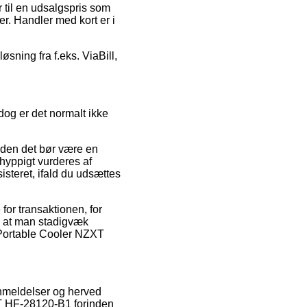
r til en udsalgspris som
er. Handler med kort er i
sning fra f.eks. ViaBill,
dog er det normalt ikke
iden det bør være en
 hyppigt vurderes af
isteret, ifald du udsættes
or transaktionen, for
e, at man stadigvæk
 Portable Cooler NZXT
 anmeldelser og herved
ZXT HF-28120-B1 forinden