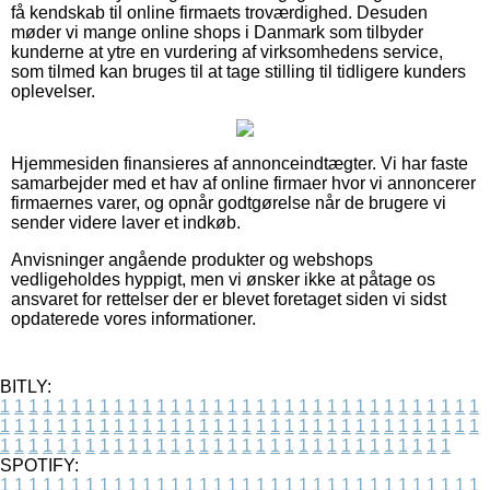
få kendskab til online firmaets troværdighed. Desuden
møder vi mange online shops i Danmark som tilbyder
kunderne at ytre en vurdering af virksomhedens service,
som tilmed kan bruges til at tage stilling til tidligere kunders
oplevelser.
Hjemmesiden finansieres af annonceindtægter. Vi har faste
samarbejder med et hav af online firmaer hvor vi annoncerer
firmaernes varer, og opnår godtgørelse når de brugere vi
sender videre laver et indkøb.
Anvisninger angående produkter og webshops
vedligeholdes hyppigt, men vi ønsker ikke at påtage os
ansvaret for rettelser der er blevet foretaget siden vi sidst
opdaterede vores informationer.
BITLY:
1
1
1
1
1
1
1
1
1
1
1
1
1
1
1
1
1
1
1
1
1
1
1
1
1
1
1
1
1
1
1
1
1
1
1
1
1
1
1
1
1
1
1
1
1
1
1
1
1
1
1
1
1
1
1
1
1
1
1
1
1
1
1
1
1
1
1
1
1
1
1
1
1
1
1
1
1
1
1
1
1
1
1
1
1
1
1
1
1
1
1
1
1
1
1
1
1
1
1
1
SPOTIFY:
1
1
1
1
1
1
1
1
1
1
1
1
1
1
1
1
1
1
1
1
1
1
1
1
1
1
1
1
1
1
1
1
1
1