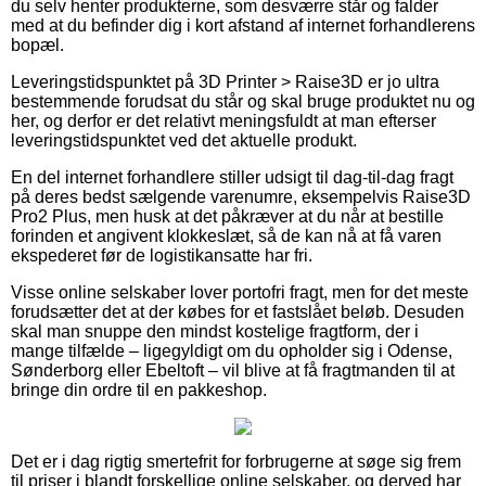
du selv henter produkterne, som desværre står og falder
med at du befinder dig i kort afstand af internet forhandlerens
bopæl.
Leveringstidspunktet på 3D Printer > Raise3D er jo ultra
bestemmende forudsat du står og skal bruge produktet nu og
her, og derfor er det relativt meningsfuldt at man efterser
leveringstidspunktet ved det aktuelle produkt.
En del internet forhandlere stiller udsigt til dag-til-dag fragt
på deres bedst sælgende varenumre, eksempelvis Raise3D
Pro2 Plus, men husk at det påkræver at du når at bestille
forinden et angivent klokkeslæt, så de kan nå at få varen
ekspederet før de logistikansatte har fri.
Visse online selskaber lover portofri fragt, men for det meste
forudsætter det at der købes for et fastslået beløb. Desuden
skal man snuppe den mindst kostelige fragtform, der i
mange tilfælde – ligegyldigt om du opholder sig i Odense,
Sønderborg eller Ebeltoft – vil blive at få fragtmanden til at
bringe din ordre til en pakkeshop.
Det er i dag rigtig smertefrit for forbrugerne at søge sig frem
til priser i blandt forskellige online selskaber, og derved har