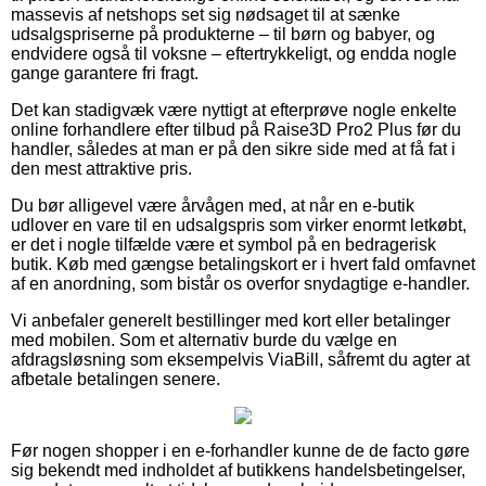
massevis af netshops set sig nødsaget til at sænke
udsalgspriserne på produkterne – til børn og babyer, og
endvidere også til voksne – eftertrykkeligt, og endda nogle
gange garantere fri fragt.
Det kan stadigvæk være nyttigt at efterprøve nogle enkelte
online forhandlere efter tilbud på Raise3D Pro2 Plus før du
handler, således at man er på den sikre side med at få fat i
den mest attraktive pris.
Du bør alligevel være årvågen med, at når en e-butik
udlover en vare til en udsalgspris som virker enormt letkøbt,
er det i nogle tilfælde være et symbol på en bedragerisk
butik. Køb med gængse betalingskort er i hvert fald omfavnet
af en anordning, som bistår os overfor snydagtige e-handler.
Vi anbefaler generelt bestillinger med kort eller betalinger
med mobilen. Som et alternativ burde du vælge en
afdragsløsning som eksempelvis ViaBill, såfremt du agter at
afbetale betalingen senere.
Før nogen shopper i en e-forhandler kunne de de facto gøre
sig bekendt med indholdet af butikkens handelsbetingelser,