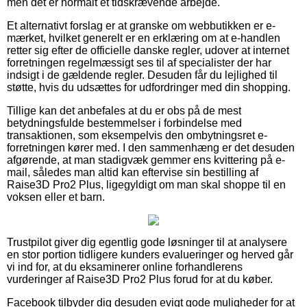
men det er normalt et tidskrævende arbejde.
Et alternativt forslag er at granske om webbutikken er e-
mærket, hvilket generelt er en erklæring om at e-handlen
retter sig efter de officielle danske regler, udover at internet
forretningen regelmæssigt ses til af specialister der har
indsigt i de gældende regler. Desuden får du lejlighed til
støtte, hvis du udsættes for udfordringer med din shopping.
Tillige kan det anbefales at du er obs på de mest
betydningsfulde bestemmelser i forbindelse med
transaktionen, som eksempelvis den ombytningsret e-
forretningen kører med. I den sammenhæng er det desuden
afgørende, at man stadigvæk gemmer ens kvittering på e-
mail, således man altid kan eftervise sin bestilling af
Raise3D Pro2 Plus, ligegyldigt om man skal shoppe til en
voksen eller et barn.
Trustpilot giver dig egentlig gode løsninger til at analysere
en stor portion tidligere kunders evalueringer og herved går
vi ind for, at du eksaminerer online forhandlerens
vurderinger af Raise3D Pro2 Plus forud for at du køber.
Facebook tilbyder dig desuden evigt gode muligheder for at