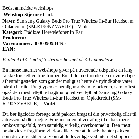
Bedst anmeldte webshops
Webshop
Stjerner
Link
Navn:
Samsung Galaxy Buds Pro True Wireless In-Ear Headset m.
Opladeretui (SM-R190NZVAEUE) – Violet
Kategori:
Trådløse Høretelefoner In-Ear
Producent:
Varenummer:
8806090984495
EAN:
Vurderet til
4.1
ud af 5 stjerner baseret på
49
anmeldelser
En masse internet webshops giver på nuværende tidspunkt en lang
række forskellige fragtformer. En af de mest moderne er i vore dage
afhentningssteder, som gør det muligt at hente de nyindkøbte varer
når du har tid. Fragttypen er nemlig usædvanlig bekvem, samt oftest
også den mest letkøbte fragtmulighed ved køb af Samsung Galaxy
Buds Pro True Wireless In-Ear Headset m. Opladeretui (SM-
R190NZVAEUE) – Violet.
Du bør ligeledes forsøge at få pakken bragt til din privatbolig eller til
adressen på dit arbejde. Fragtmetoden bliver af og til et hak mere
omkostningsfuld, men samtidig virkelig overkommelig. Den mest
prisbevidste fragtform vil dog altid være at du selv henter pakken,
som desværre stiller krav om at du lever lige ved internet shoppens