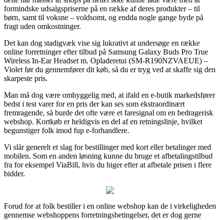
formindske udsalgspriserne på en række af deres produkter – til
børn, samt til voksne – voldsomt, og endda nogle gange byde på
fragt uden omkostninger.
Det kan dog stadigvæk vise sig lukrativt at undersøge en række
online forretninger efter tilbud på Samsung Galaxy Buds Pro True
Wireless In-Ear Headset m. Opladeretui (SM-R190NZVAEUE) –
Violet før du gennemfører dit køb, så du er tryg ved at skaffe sig den
skarpeste pris.
Man må dog være omhyggelig med, at ifald en e-butik markedsfører
bedst i test varer for en pris der kan ses som ekstraordinært
fremragende, så burde det ofte være et faresignal om en bedragerisk
webshop. Kortkøb er heldigvis en del af en retningslinje, hvilket
begunstiger folk imod fup e-forhandlere.
Vi slår generelt et slag for bestillinger med kort eller betalinger med
mobilen. Som en anden løsning kunne du bruge et afbetalingstilbud
fra for eksempel ViaBill, hvis du higer efter at afbetale prisen i flere
bidder.
Forud for at folk bestiller i en online webshop kan de i virkeligheden
gennemse webshoppens forretningsbetingelser, det er dog gerne