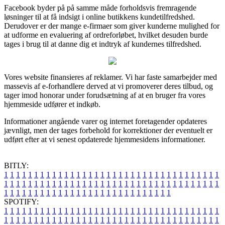
Facebook byder på på samme måde forholdsvis fremragende
løsninger til at få indsigt i online butikkens kundetilfredshed.
Derudover er der mange e-firmaer som giver kunderne mulighed for
at udforme en evaluering af ordreforløbet, hvilket desuden burde
tages i brug til at danne dig et indtryk af kundernes tilfredshed.
Vores website finansieres af reklamer. Vi har faste samarbejder med
massevis af e-forhandlere derved at vi promoverer deres tilbud, og
tager imod honorar under forudsætning af at en bruger fra vores
hjemmeside udfører et indkøb.
Informationer angående varer og internet foretagender opdateres
jævnligt, men der tages forbehold for korrektioner der eventuelt er
udført efter at vi senest opdaterede hjemmesidens informationer.
BITLY:
1
1
1
1
1
1
1
1
1
1
1
1
1
1
1
1
1
1
1
1
1
1
1
1
1
1
1
1
1
1
1
1
1
1
1
1
1
1
1
1
1
1
1
1
1
1
1
1
1
1
1
1
1
1
1
1
1
1
1
1
1
1
1
1
1
1
1
1
1
1
1
1
1
1
1
1
1
1
1
1
1
1
1
1
1
1
1
1
1
1
1
1
1
1
1
1
1
1
1
1
SPOTIFY:
1
1
1
1
1
1
1
1
1
1
1
1
1
1
1
1
1
1
1
1
1
1
1
1
1
1
1
1
1
1
1
1
1
1
1
1
1
1
1
1
1
1
1
1
1
1
1
1
1
1
1
1
1
1
1
1
1
1
1
1
1
1
1
1
1
1
1
1
1
1
1
1