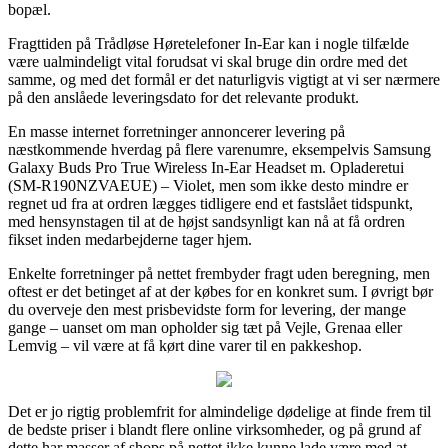
bopæl.
Fragttiden på Trådløse Høretelefoner In-Ear kan i nogle tilfælde
være ualmindeligt vital forudsat vi skal bruge din ordre med det
samme, og med det formål er det naturligvis vigtigt at vi ser nærmere
på den anslåede leveringsdato for det relevante produkt.
En masse internet forretninger annoncerer levering på
næstkommende hverdag på flere varenumre, eksempelvis Samsung
Galaxy Buds Pro True Wireless In-Ear Headset m. Opladeretui
(SM-R190NZVAEUE) – Violet, men som ikke desto mindre er
regnet ud fra at ordren lægges tidligere end et fastslået tidspunkt,
med hensynstagen til at de højst sandsynligt kan nå at få ordren
fikset inden medarbejderne tager hjem.
Enkelte forretninger på nettet frembyder fragt uden beregning, men
oftest er det betinget af at der købes for en konkret sum. I øvrigt bør
du overveje den mest prisbevidste form for levering, der mange
gange – uanset om man opholder sig tæt på Vejle, Grenaa eller
Lemvig – vil være at få kørt dine varer til en pakkeshop.
Det er jo rigtig problemfrit for almindelige dødelige at finde frem til
de bedste priser i blandt flere online virksomheder, og på grund af
dette har masser af shops på nettet ikke kunne lade være med at