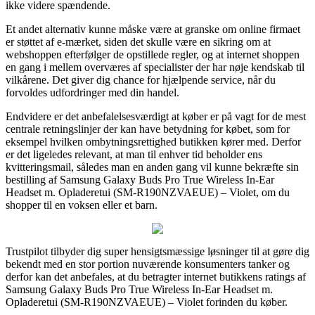
ikke videre spændende.
Et andet alternativ kunne måske være at granske om online firmaet
er støttet af e-mærket, siden det skulle være en sikring om at
webshoppen efterfølger de opstillede regler, og at internet shoppen
en gang i mellem overværes af specialister der har nøje kendskab til
vilkårene. Det giver dig chance for hjælpende service, når du
forvoldes udfordringer med din handel.
Endvidere er det anbefalelsesværdigt at køber er på vagt for de mest
centrale retningslinjer der kan have betydning for købet, som for
eksempel hvilken ombytningsrettighed butikken kører med. Derfor
er det ligeledes relevant, at man til enhver tid beholder ens
kvitteringsmail, således man en anden gang vil kunne bekræfte sin
bestilling af Samsung Galaxy Buds Pro True Wireless In-Ear
Headset m. Opladeretui (SM-R190NZVAEUE) – Violet, om du
shopper til en voksen eller et barn.
Trustpilot tilbyder dig super hensigtsmæssige løsninger til at gøre dig
bekendt med en stor portion nuværende konsumenters tanker og
derfor kan det anbefales, at du betragter internet butikkens ratings af
Samsung Galaxy Buds Pro True Wireless In-Ear Headset m.
Opladeretui (SM-R190NZVAEUE) – Violet forinden du køber.