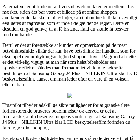
Alternativet er at finde ud af hvorvidt webbutikken er medlem af e-
mærket, siden det bør være et billede på at online shoppen
anerkender de danske retningslinjer, samt at online butikken jævnligt
evalueres af fagmænd som er inde i de gældende regler. Dette er
desuden en god genvej til at få bistand, ifald du skulle få besvær
med din handel.
Dertil er det at foretrække at kunden er opmærksom på de mest
betydningsfulde vilkår der kan have betydning for handlen, som for
eksempel den ombytningsrettighed shoppen lover. På grund af dette
er det virkelig vigtigt, at man når som helst bibeholder ens
købsbekræftelse, således man fremadrettet vil kunne bekræfte
bestillingen af Samsung Galaxy J4 Plus – NILLKIN Ultra klar LCD
beskyttelsesfilm, uanset om man leder efter en vare til en voksen
eller et barn.
Trustpilot tilbyder adskillige sikre muligheder for at granske flere
forhenværende brugeres bedømmelser og derved er det at
foretrække, at du beser e-shoppens vurderinger af Samsung Galaxy
J4 Plus – NILLKIN Ultra klar LCD beskyttelsesfilm forinden du
færdiggør din shopping.
Facebook tilbyder dig ligeledes temmelig strålende genveje til at få