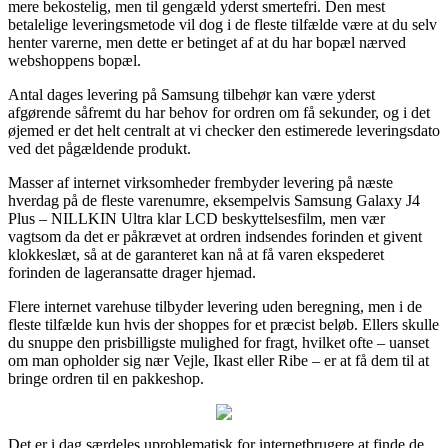
mere bekostelig, men til gengæld yderst smertefri. Den mest
betalelige leveringsmetode vil dog i de fleste tilfælde være at du selv
henter varerne, men dette er betinget af at du har bopæl nærved
webshoppens bopæl.
Antal dages levering på Samsung tilbehør kan være yderst
afgørende såfremt du har behov for ordren om få sekunder, og i det
øjemed er det helt centralt at vi checker den estimerede leveringsdato
ved det pågældende produkt.
Masser af internet virksomheder frembyder levering på næste
hverdag på de fleste varenumre, eksempelvis Samsung Galaxy J4
Plus – NILLKIN Ultra klar LCD beskyttelsesfilm, men vær
vagtsom da det er påkrævet at ordren indsendes forinden et givent
klokkeslæt, så at de garanteret kan nå at få varen ekspederet
forinden de lageransatte drager hjemad.
Flere internet varehuse tilbyder levering uden beregning, men i de
fleste tilfælde kun hvis der shoppes for et præcist beløb. Ellers skulle
du snuppe den prisbilligste mulighed for fragt, hvilket ofte – uanset
om man opholder sig nær Vejle, Ikast eller Ribe – er at få dem til at
bringe ordren til en pakkeshop.
Det er i dag særdeles uproblematisk for internetbrugere at finde de