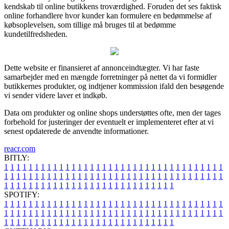
kendskab til online butikkens troværdighed. Foruden det ses faktisk
online forhandlere hvor kunder kan formulere en bedømmelse af
købsoplevelsen, som tillige må bruges til at bedømme
kundetilfredsheden.
Dette website er finansieret af annonceindtægter. Vi har faste
samarbejder med en mængde forretninger på nettet da vi formidler
butikkernes produkter, og indtjener kommission ifald den besøgende
vi sender videre laver et indkøb.
Data om produkter og online shops understøttes ofte, men der tages
forbehold for justeringer der eventuelt er implementeret efter at vi
senest opdaterede de anvendte informationer.
reacr.com
BITLY:
1
1
1
1
1
1
1
1
1
1
1
1
1
1
1
1
1
1
1
1
1
1
1
1
1
1
1
1
1
1
1
1
1
1
1
1
1
1
1
1
1
1
1
1
1
1
1
1
1
1
1
1
1
1
1
1
1
1
1
1
1
1
1
1
1
1
1
1
1
1
1
1
1
1
1
1
1
1
1
1
1
1
1
1
1
1
1
1
1
1
1
1
1
1
1
1
1
1
1
1
SPOTIFY:
1
1
1
1
1
1
1
1
1
1
1
1
1
1
1
1
1
1
1
1
1
1
1
1
1
1
1
1
1
1
1
1
1
1
1
1
1
1
1
1
1
1
1
1
1
1
1
1
1
1
1
1
1
1
1
1
1
1
1
1
1
1
1
1
1
1
1
1
1
1
1
1
1
1
1
1
1
1
1
1
1
1
1
1
1
1
1
1
1
1
1
1
1
1
1
1
1
1
1
1