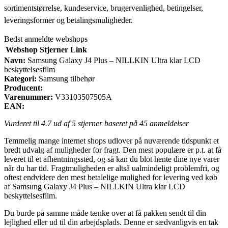
sortimentstørrelse, kundeservice, brugervenlighed, betingelser,
leveringsformer og betalingsmuligheder.
Bedst anmeldte webshops
Webshop
Stjerner
Link
Navn:
Samsung Galaxy J4 Plus – NILLKIN Ultra klar LCD
beskyttelsesfilm
Kategori:
Samsung tilbehør
Producent:
Varenummer:
V33103507505A
EAN:
Vurderet til
4.7
ud af 5 stjerner baseret på
45
anmeldelser
Temmelig mange internet shops udlover på nuværende tidspunkt et
bredt udvalg af muligheder for fragt. Den mest populære er p.t. at få
leveret til et afhentningssted, og så kan du blot hente dine nye varer
når du har tid. Fragtmuligheden er altså ualmindeligt problemfri, og
oftest endvidere den mest betalelige mulighed for levering ved køb
af Samsung Galaxy J4 Plus – NILLKIN Ultra klar LCD
beskyttelsesfilm.
Du burde på samme måde tænke over at få pakken sendt til din
lejlighed eller ud til din arbejdsplads. Denne er sædvanligvis en tak