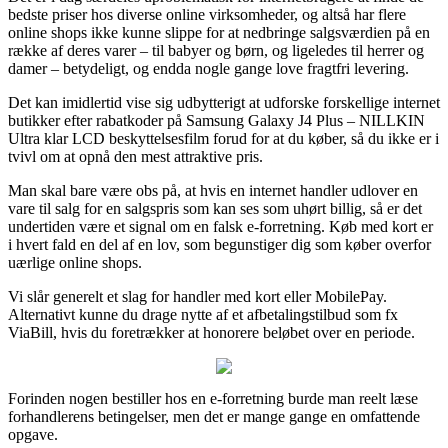
bedste priser hos diverse online virksomheder, og altså har flere
online shops ikke kunne slippe for at nedbringe salgsværdien på en
række af deres varer – til babyer og børn, og ligeledes til herrer og
damer – betydeligt, og endda nogle gange love fragtfri levering.
Det kan imidlertid vise sig udbytterigt at udforske forskellige internet
butikker efter rabatkoder på Samsung Galaxy J4 Plus – NILLKIN
Ultra klar LCD beskyttelsesfilm forud for at du køber, så du ikke er i
tvivl om at opnå den mest attraktive pris.
Man skal bare være obs på, at hvis en internet handler udlover en
vare til salg for en salgspris som kan ses som uhørt billig, så er det
undertiden være et signal om en falsk e-forretning. Køb med kort er
i hvert fald en del af en lov, som begunstiger dig som køber overfor
uærlige online shops.
Vi slår generelt et slag for handler med kort eller MobilePay.
Alternativt kunne du drage nytte af et afbetalingstilbud som fx
ViaBill, hvis du foretrækker at honorere beløbet over en periode.
Forinden nogen bestiller hos en e-forretning burde man reelt læse
forhandlerens betingelser, men det er mange gange en omfattende
opgave.