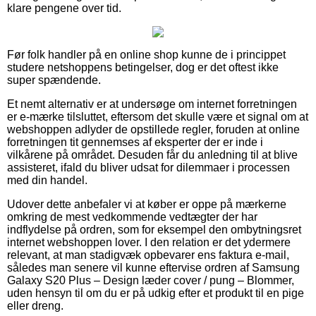
klare pengene over tid.
Før folk handler på en online shop kunne de i princippet
studere netshoppens betingelser, dog er det oftest ikke
super spændende.
Et nemt alternativ er at undersøge om internet forretningen
er e-mærke tilsluttet, eftersom det skulle være et signal om at
webshoppen adlyder de opstillede regler, foruden at online
forretningen tit gennemses af eksperter der er inde i
vilkårene på området. Desuden får du anledning til at blive
assisteret, ifald du bliver udsat for dilemmaer i processen
med din handel.
Udover dette anbefaler vi at køber er oppe på mærkerne
omkring de mest vedkommende vedtægter der har
indflydelse på ordren, som for eksempel den ombytningsret
internet webshoppen lover. I den relation er det ydermere
relevant, at man stadigvæk opbevarer ens faktura e-mail,
således man senere vil kunne eftervise ordren af Samsung
Galaxy S20 Plus – Design læder cover / pung – Blommer,
uden hensyn til om du er på udkig efter et produkt til en pige
eller dreng.