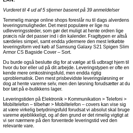
Vurderet til
4
ud af 5 stjerner baseret på
39
anmeldelser
Temmelig mange online shops foreslår nu til dags alverdens
leveringsmuligheder. Det mest populære er lige nu
udleveringssteder, som gør det muligt at hente ordren lige
præcis når det passer ind i din kalender. Fragttypen er altså
særdeles simpel, samt endda ydermere den mest letkøbte
leveringsform ved køb af Samsung Galaxy S21 Spigen Slim
Armor CS Bagside Cover – Sort.
Du burde også beslutte dig for at vælge at få udbragt hjem til
hvor du bor eller ud på dit arbejde. Leveringstypen er ofte en
kende mere omkostningsfuld, men endda rigtig
uproblematisk. Den mest prisbevidste leveringsløsning er
dog at hente varerne selv, men den løsning forudsætter at du
bor tæt på e-butikkens lager.
Leveringstiden på Elektronik > Kommunikation > Telefoni >
Mobiltelefon – tilbehør > Mobiltelefon – covers kan vise sig
at være virkelig betydningsfuld forudsat vi absolut skal bruge
varerne øjeblikkeligt, og af den grund er det rimelig vigtigt at
vi ser nærmere på den forventede leveringstid ved den
relevante vare.