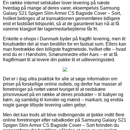
En række internet selskaber lover levering på næste
hverdag på mange af deres varer, eksempelvis Samsung
Galaxy S21 Spigen Slim Armor CS Bagside Cover – Sort,
hvilket betinges af at transaktionen gennemføres tidligere
end et fastslået tidspunkt, så at de garanteret kan nå at få
varerne klargjort før lagermedarbejderne får fri.
Enkelte e-shops i Danmark byder på fragtfri levering, men tit
forudsætter det at man bestiller for en fastsat sum. Ellers kan
man foretrække den billigste fragtmetode, hvilket ofte – hvad
end du er i Hørsholm, Smørumnedre eller Aars – er at få
fragtfirmaet til at levere din pakke til et udleveringssted.
Det er i dag ultra praktisk for alle at søge information om
priser på forskellige online outlets, og derfor har masser af
forretninger på nettet været tvunget til at nedskære
prisniveauet på en række af deres produkter – til babyer og
børn, og samtidig til kvinder og mænd – markant, og endda
nogle gange tilbyde levering uden gebyr.
Men det kan trods alt blive indbringende at tjekke indtil flere
online forretninger efter rabatkoder på Samsung Galaxy S21
Spigen Slim Armor CS Bagside Cover – Sort forinden du