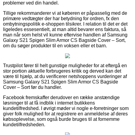
problemer ved din handel.
Tillige rekommanderer vi at køberen er påpasselig med de
primære vedtægter der har betydning for ordren, fx den
ombytningspolitik e-shoppen tilsikrer. I relation til det er det
ligeledes essesentielt, at man altid bevarer ens faktura, så
man når som helst vil kunne eftervise handlen af Samsung
Galaxy S21 Spigen Slim Armor CS Bagside Cover – Sort,
om du søger produkter til en voksen eller et barn.
Trustpilot fører til helt gunstige muligheder for at eftergå en
stor portion aktuelle forbrugeres kritik og derved kan det
være til hjælp, at du verificerer netshoppens vurderinger af
Samsung Galaxy S21 Spigen Slim Armor CS Bagside
Cover – Sort før du handler.
Facebook fremskaffer derudover en række anstændige
løsninger til at få indblik i internet butikkens
kundetilfredshed. I øvrigt møder vi nogle e-forretninger som
giver folk mulighed for at registrere en anmeldelse af deres
købsoplevelse, som også burde bruges til at fornemme
kundetilfredsheden.