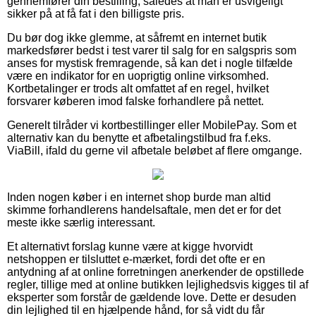
gennemfører din bestilling, således at man er usvigeligt
sikker på at få fat i den billigste pris.
Du bør dog ikke glemme, at såfremt en internet butik
markedsfører bedst i test varer til salg for en salgspris som
anses for mystisk fremragende, så kan det i nogle tilfælde
være en indikator for en uoprigtig online virksomhed.
Kortbetalinger er trods alt omfattet af en regel, hvilket
forsvarer køberen imod falske forhandlere på nettet.
Generelt tilråder vi kortbestillinger eller MobilePay. Som et
alternativ kan du benytte et afbetalingstilbud fra f.eks.
ViaBill, ifald du gerne vil afbetale beløbet af flere omgange.
Inden nogen køber i en internet shop burde man altid
skimme forhandlerens handelsaftale, men det er for det
meste ikke særlig interessant.
Et alternativt forslag kunne være at kigge hvorvidt
netshoppen er tilsluttet e-mærket, fordi det ofte er en
antydning af at online forretningen anerkender de opstillede
regler, tillige med at online butikken lejlighedsvis kigges til af
eksperter som forstår de gældende love. Dette er desuden
din lejlighed til en hjælpende hånd, for så vidt du får