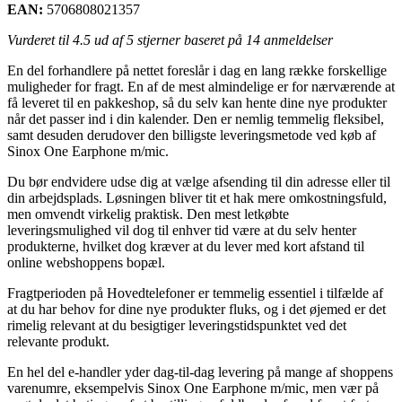
EAN:
5706808021357
Vurderet til
4.5
ud af 5 stjerner baseret på
14
anmeldelser
En del forhandlere på nettet foreslår i dag en lang række forskellige
muligheder for fragt. En af de mest almindelige er for nærværende at
få leveret til en pakkeshop, så du selv kan hente dine nye produkter
når det passer ind i din kalender. Den er nemlig temmelig fleksibel,
samt desuden derudover den billigste leveringsmetode ved køb af
Sinox One Earphone m/mic.
Du bør endvidere udse dig at vælge afsending til din adresse eller til
din arbejdsplads. Løsningen bliver tit et hak mere omkostningsfuld,
men omvendt virkelig praktisk. Den mest letkøbte
leveringsmulighed vil dog til enhver tid være at du selv henter
produkterne, hvilket dog kræver at du lever med kort afstand til
online webshoppens bopæl.
Fragtperioden på Hovedtelefoner er temmelig essentiel i tilfælde af
at du har behov for dine nye produkter fluks, og i det øjemed er det
rimelig relevant at du besigtiger leveringstidspunktet ved det
relevante produkt.
En hel del e-handler yder dag-til-dag levering på mange af shoppens
varenumre, eksempelvis Sinox One Earphone m/mic, men vær på