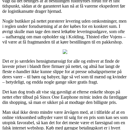
vagt da det betinges af at bestillingen fuldbyrdes forud for et fast
tidspunkt, sådan at de garanteret kan nå at få varerne ekspederet før
de logistikansatte drager hjemad.
Nogle butikker på nettet præsterer levering uden omkostninger, men
i reglen under forudsætning af at der købes for en konkret sum. I
øvrigt skulle man tage den mest letkøbte leveringsudgave, som ofte
– uafhængig om man opholder sig i Kolding, Thisted eller Vojens –
vil være at få fragtmanden til at køre bestillingen til en pakkeshop.
Det er jo særdeles hensigtsmæssigt for alle og enhver at finde de
laveste priser i blandt flere firmaer på nettet, og altså har langt de
fleste e-handler ikke kunne slippe for at presse udsalgspriserne på
deres varer – til børn og babyer, lige så vel som til mænd og kvinder
– betydeligt, og endda nogle gange sikre gratis fragt.
Det kan dog trods alt vise sig gavnligt at efterse enkelte shops på
nettet efter tilbud på Sinox One Earphone m/mic inden du færdiggør
din shopping, så man er sikker på at modtage den billigste pris.
Man skal ikke desto mindre være årvågen med, at i tilfælde af at en
online virksomhed udbyder varer til salg for en pris som kan ses som
utopisk favorabel, så kan det for det meste være et faresignal om en
falsk internet webshop. Køb med gængse betalingskort er i hvert