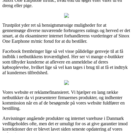
Sinox One Earphone m/mic, hvad end du søger efter varer til en
dreng eller pige.
Trustpilot yder ret så hensigtsmæssige muligheder for at
gennemsøge diverse nuværende forbrugeres ratings og herved er det
smart, at du eksaminerer internet forhandlerens vurderinger af Sinox
One Earphone m/mic forud for at du bestiller.
Facebook frembringer lige så vel visse pålidelige genveje til at få
indblik i netbutikkens troværdighed. Her ser vi mange e-butikker
som tilbyder kunderne at aflevere en anmeldelse af deres
købsoplevelse, hvilket lige så vel kan tages i brug til at få et indtryk
af kundernes tilfredshed.
Vores website er reklamefinansieret. Vi hjælper en lang række
netbutikker da vi præsenterer firmaernes produkter, og indhenter
kommission når en af de besøgende på vores website fuldfører en
bestilling.
Anvisninger angående produkter og internet varehuse i Danmark
vedligeholdes ofte, men det er umuligt for os at give garantier imod
korrektioner der er blevet lavet siden seneste opdatering af vores