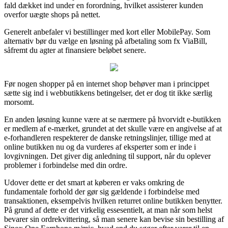
fald dækket ind under en forordning, hvilket assisterer kunden
overfor uægte shops på nettet.
Generelt anbefaler vi bestillinger med kort eller MobilePay. Som
alternativ bør du vælge en løsning på afbetaling som fx ViaBill,
såfremt du agter at finansiere beløbet senere.
Før nogen shopper på en internet shop behøver man i princippet
sætte sig ind i webbutikkens betingelser, det er dog tit ikke særlig
morsomt.
En anden løsning kunne være at se nærmere på hvorvidt e-butikken
er medlem af e-mærket, grundet at det skulle være en angivelse af at
e-forhandleren respekterer de danske retningslinjer, tillige med at
online butikken nu og da vurderes af eksperter som er inde i
lovgivningen. Det giver dig anledning til support, når du oplever
problemer i forbindelse med din ordre.
Udover dette er det smart at køberen er vaks omkring de
fundamentale forhold der gør sig gældende i forbindelse med
transaktionen, eksempelvis hvilken returret online butikken benytter.
På grund af dette er det virkelig essesentielt, at man når som helst
bevarer sin ordrekvittering, så man senere kan bevise sin bestilling af