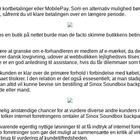
for kortbetalinger eller MobilePay. Som en alternativ mulighed b
, såfremt du vil klare betalingen over en længere periode.
 en butik på nettet burde man de facto skimme butikkens beting
være at granske om e-forhandleren er medlem af e-mærket, da det 
rer dansk lovgivning, udover at webbutikken lejlighedsvis tilse
 er en god anledning til assistance, hvis du får dilemmaer som f
at kunden er klar over de primære forhold i forbindelse med køb
aet tilsikrer. I den relation er det også essesentielt, at man sta
man altid vil kunne bevise sin bestilling af Sinox Soundbox bac
nde eller mand.
melig anstændige chancer for at vurdere diverse andre kunders re
 du tolker internet forretningens omtaler af Sinox Soundbox backp
arende egentlig nyttige løsninger til at få indtryk af internet forr
ne forretninger som gør det muligt at sammensætte en kritik af v
 brug til vurdering af kundetilfredsheden.