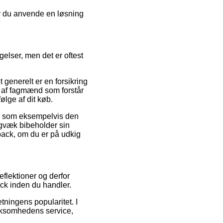
ør du anvende en løsning
elser, men det er oftest
generelt er en forsikring
s af fagmænd som forstår
ølge af dit køb.
et, som eksempelvis den
digvæk bibeholder sin
kpack, om du er på udkig
flektioner og derfor
ack inden du handler.
etningens popularitet. I
irksomhedens service,