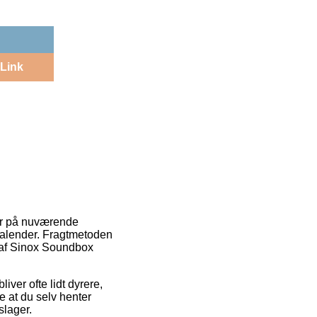
Link
 er på nuværende
 kalender. Fragtmetoden
 af Sinox Soundbox
iver ofte lidt dyrere,
e at du selv henter
slager.