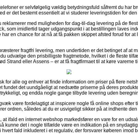
lefoner er selvfølgelig vældig betydningsfuld såfremt du har br
med er det bestemt essentielt at vi studerer leveringstiden for 
eklamerer med muligheden for dag-til-dag levering på de flest
 som imidlertid tager udgangspunkt i at bestillingen laves inde
 har en chance for at nå at få pakken skippet afsted forud for at
æsterer fragtfri levering, men undertiden er det betinget af at m
du udvælge den prisbilligste fragtmetode, hvilket i de fleste til
d Strand eller Assens – er at få fragtfirmaet til at køre varerne 
isk for alle og enhver at finde information om priser på flere net
tet fundet det uundgåeligt at nedsætte priserne på deres produkter
ertrykkeligt, og endda nogle gange tilbyde levering uden beregni
igvæk være fordelagtigt at inspicere nogle få online shops efter
r ordren, således at du er usvigeligt sikker på at indhente den 
 at ifald en internet webshop markedsfører en vare for en uds
så kunne det i nogle tilfælde være en indikation på en snydagti
 hvert fald inkluderet i et regulativ, der forsvarer køberen imod 