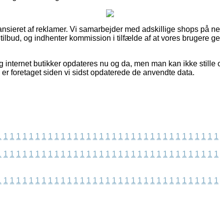
sieret af reklamer. Vi samarbejder med adskillige shops på nette
tilbud, og indhenter kommission i tilfælde af at vores brugere 
 internet butikker opdateres nu og da, men man kan ikke stille o
 er foretaget siden vi sidst opdaterede de anvendte data.
1
1
1
1
1
1
1
1
1
1
1
1
1
1
1
1
1
1
1
1
1
1
1
1
1
1
1
1
1
1
1
1
1
1
1
1
1
1
1
1
1
1
1
1
1
1
1
1
1
1
1
1
1
1
1
1
1
1
1
1
1
1
1
1
1
1
1
1
1
1
1
1
1
1
1
1
1
1
1
1
1
1
1
1
1
1
1
1
1
1
1
1
1
1
1
1
1
1
1
1
1
1
1
1
1