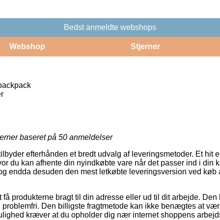
Bedst anmeldte webshops
Webshop
Stjerner
backpack
r
jerner baseret på
50
anmeldelser
tilbyder efterhånden et bredt udvalg af leveringsmetoder. Et hit
or du kan afhente din nyindkøbte vare når det passer ind i din
, og endda desuden den mest letkøbte leveringsversion ved køb
 produkterne bragt til din adresse eller ud til dit arbejde. Den bl
 problemfri. Den billigste fragtmetode kan ikke benægtes at vær
lighed kræver at du opholder dig nær internet shoppens arbejd