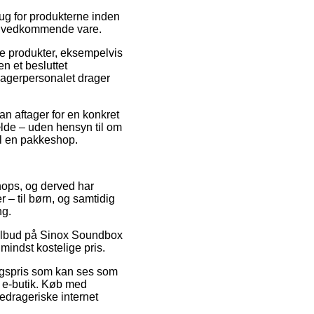
ug for produkterne inden
den vedkommende vare.
e produkter, eksempelvis
n et besluttet
 lagerpersonalet drager
an aftager for en konkret
fælde – uden hensyn til om
til en pakkeshop.
shops, og derved har
 – til børn, og samtidig
ng.
 tilbud på Sinox Soundbox
mindst kostelige pris.
algspris som kan ses som
g e-butik. Køb med
bedrageriske internet