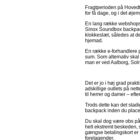
Fragtperioden på Hovedte
for få dage, og i det øje
En lang række webshops r
Sinox Soundbox backpack,
klokkeslæt, således at de
hjemad.
En række e-forhandlere pr
sum. Som alternativ skal 
man er ved Aalborg, Solrø
Det er jo i høj grad prakt
adskillige outlets på net
til herrer og damer – eft
Trods dette kan det stad
backpack inden du placere
Du skal dog være obs på,
helt ekstremt beskeden, 
gængse betalingskort er i
foretagender.