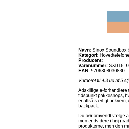
Navn:
Sinox Soundbox 
Kategori:
Hovedtelefone
Producent:
Varenummer:
SXB1810
EAN:
5706808030830
Vurderet til
4.3
ud af 5 st
Adskillige e-forhandlere 
tidspunkt pakkeshops, hv
er altså særligt bekvem
backpack.
Du bør omvendt vælge at få
men endvidere i høj grad
produkterne, men den mu