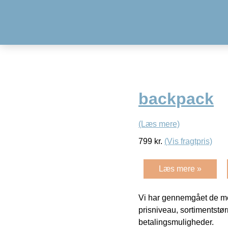
backpack
(Læs mere)
799
kr.
(Vis fragtpris)
Læs mere »
Vi har gennemgået de mes
prisniveau, sortimentstø
betalingsmuligheder.