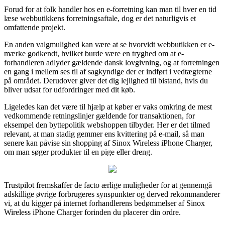
Forud for at folk handler hos en e-forretning kan man til hver en tid
læse webbutikkens forretningsaftale, dog er det naturligvis et
omfattende projekt.
En anden valgmulighed kan være at se hvorvidt webbutikken er e-
mærke godkendt, hvilket burde være en tryghed om at e-
forhandleren adlyder gældende dansk lovgivning, og at forretningen
en gang i mellem ses til af sagkyndige der er indført i vedtægterne
på området. Derudover giver det dig lejlighed til bistand, hvis du
bliver udsat for udfordringer med dit køb.
Ligeledes kan det være til hjælp at køber er vaks omkring de mest
vedkommende retningslinjer gældende for transaktionen, for
eksempel den byttepolitik webshoppen tilbyder. Her er det tilmed
relevant, at man stadig gemmer ens kvittering på e-mail, så man
senere kan påvise sin shopping af Sinox Wireless iPhone Charger,
om man søger produkter til en pige eller dreng.
Trustpilot fremskaffer de facto ærlige muligheder for at gennemgå
adskillige øvrige forbrugeres synspunkter og derved rekommanderer
vi, at du kigger på internet forhandlerens bedømmelser af Sinox
Wireless iPhone Charger forinden du placerer din ordre.