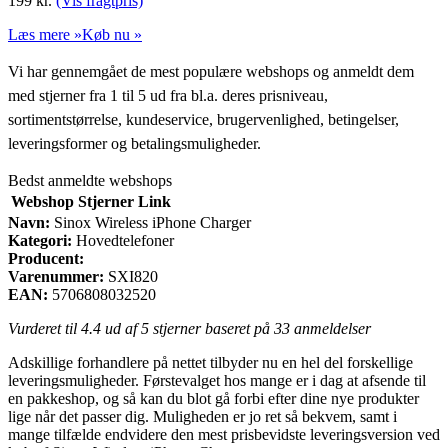
199
kr.
(Vis fragtpris)
Læs mere »
Køb nu »
Vi har gennemgået de mest populære webshops og anmeldt dem
med stjerner fra 1 til 5 ud fra bl.a. deres prisniveau,
sortimentstørrelse, kundeservice, brugervenlighed, betingelser,
leveringsformer og betalingsmuligheder.
Bedst anmeldte webshops
Webshop
Stjerner
Link
Navn:
Sinox Wireless iPhone Charger
Kategori:
Hovedtelefoner
Producent:
Varenummer:
SXI820
EAN:
5706808032520
Vurderet til
4.4
ud af 5 stjerner baseret på
33
anmeldelser
Adskillige forhandlere på nettet tilbyder nu en hel del forskellige
leveringsmuligheder. Førstevalget hos mange er i dag at afsende til
en pakkeshop, og så kan du blot gå forbi efter dine nye produkter
lige når det passer dig. Muligheden er jo ret så bekvem, samt i
mange tilfælde endvidere den mest prisbevidste leveringsversion ved