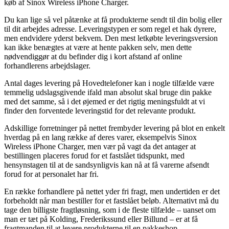
køb af Sinox Wireless iPhone Charger.
Du kan lige så vel påtænke at få produkterne sendt til din bolig eller
til dit arbejdes adresse. Leveringstypen er som regel et hak dyrere,
men endvidere yderst bekvem. Den mest letkøbte leveringsversion
kan ikke benægtes at være at hente pakken selv, men dette
nødvendiggør at du befinder dig i kort afstand af online
forhandlerens arbejdslager.
Antal dages levering på Hovedtelefoner kan i nogle tilfælde være
temmelig udslagsgivende ifald man absolut skal bruge din pakke
med det samme, så i det øjemed er det rigtig meningsfuldt at vi
finder den forventede leveringstid for det relevante produkt.
Adskillige forretninger på nettet frembyder levering på blot en enkelt
hverdag på en lang række af deres varer, eksempelvis Sinox
Wireless iPhone Charger, men vær på vagt da det antager at
bestillingen placeres forud for et fastslået tidspunkt, med
hensynstagen til at de sandsynligvis kan nå at få varerne afsendt
forud for at personalet har fri.
En række forhandlere på nettet yder fri fragt, men undertiden er det
forbeholdt når man bestiller for et fastslået beløb. Alternativt må du
tage den billigste fragtløsning, som i de fleste tilfælde – uanset om
man er tæt på Kolding, Frederikssund eller Billund – er at få
fragtmanden til at levere produkterne til en pakkeshop.