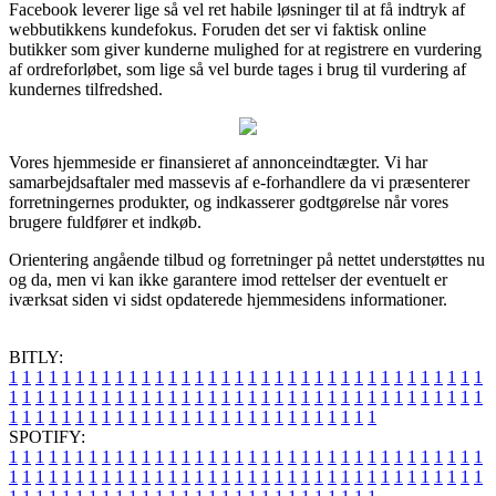
Facebook leverer lige så vel ret habile løsninger til at få indtryk af
webbutikkens kundefokus. Foruden det ser vi faktisk online
butikker som giver kunderne mulighed for at registrere en vurdering
af ordreforløbet, som lige så vel burde tages i brug til vurdering af
kundernes tilfredshed.
Vores hjemmeside er finansieret af annonceindtægter. Vi har
samarbejdsaftaler med massevis af e-forhandlere da vi præsenterer
forretningernes produkter, og indkasserer godtgørelse når vores
brugere fuldfører et indkøb.
Orientering angående tilbud og forretninger på nettet understøttes nu
og da, men vi kan ikke garantere imod rettelser der eventuelt er
iværksat siden vi sidst opdaterede hjemmesidens informationer.
BITLY:
1
1
1
1
1
1
1
1
1
1
1
1
1
1
1
1
1
1
1
1
1
1
1
1
1
1
1
1
1
1
1
1
1
1
1
1
1
1
1
1
1
1
1
1
1
1
1
1
1
1
1
1
1
1
1
1
1
1
1
1
1
1
1
1
1
1
1
1
1
1
1
1
1
1
1
1
1
1
1
1
1
1
1
1
1
1
1
1
1
1
1
1
1
1
1
1
1
1
1
1
SPOTIFY:
1
1
1
1
1
1
1
1
1
1
1
1
1
1
1
1
1
1
1
1
1
1
1
1
1
1
1
1
1
1
1
1
1
1
1
1
1
1
1
1
1
1
1
1
1
1
1
1
1
1
1
1
1
1
1
1
1
1
1
1
1
1
1
1
1
1
1
1
1
1
1
1