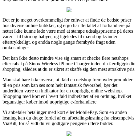
Det er jo meget overkommeligt for enhver at finde de bedste priser
hos diverse online butikker, og ergo har flertallet af forhandlere på
nettet ikke kunne lade være med at stampe udsalgspriserne på deres
varer – til børn og babyer, og ligeledes til mænd og kvinder –
eftertrykkeligt, og endda nogle gange frembyde fragt uden
omkostninger.
Det kan ikke desto mindre vise sig smart at checke flere netshops
efter rabat på Sinox Wireless iPhone Charger inden du færdiggør din
shopping, således at du er sikret at skaffe sig den mest attraktive pris.
Man skal bare ikke overse, at ifald en netshop frembyder produkter
til en pris som kan ses som helt fantastisk favorabel, bør det
undertiden være en indikator for en uoprigtig online webshop.
Shopping med kort er i hvert fald indbefattet af en ordning, hvilket
begunstiger køber imod uoprigtige e-forhandlere.
Vi anbefaler betalinger med kort eller MobilePay. Som en anden
løsning kan du drage fordel af en afbetalingsløsning fra eksempelvis
ViaBill, for så vidt du vil godtgøre pengene i flere bidder.