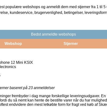
t populære webshops og anmeldt dem med stjerner fra 1 til 5 ud
rrelse, kundeservice, brugervenlighed, betingelser, leveringsfor
Bedst anmeldte webshops
Webshop
Stjerner
phone 12 Mini KSIX
ectronics
5
jerner baseret på
23
anmeldelser
inger frembyder i dag mange forskellige leveringsudgaver. En fav
fordi du så nemt kan hente de bestilte varer når du har mulighed
 oftest endvidere den mest letkøbte form for fragt ved køb af Sk