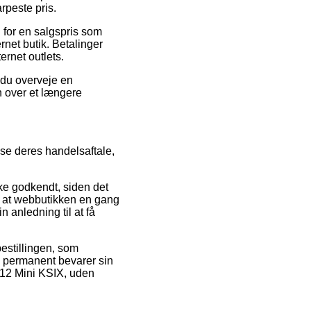
rpeste pris.
 for en salgspris som
net butik. Betalinger
ernet outlets.
n du overveje en
n over et længere
e deres handelsaftale,
ke godkendt, siden det
og at webbutikken en gang
 anledning til at få
estillingen, som
man permanent bevarer sin
e 12 Mini KSIX, uden