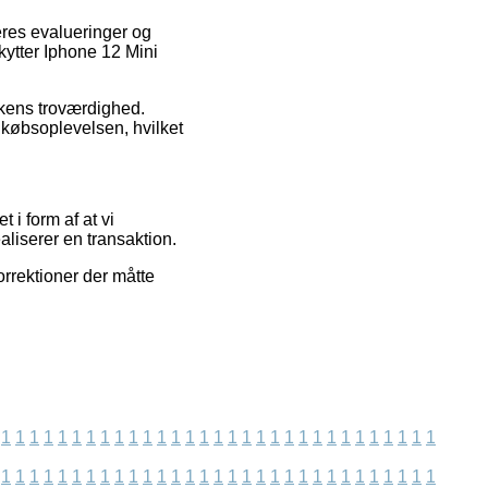
beres evalueringer og
ytter Iphone 12 Mini
kkens troværdighed.
 købsoplevelsen, hvilket
 i form af at vi
aliserer en transaktion.
orrektioner der måtte
1
1
1
1
1
1
1
1
1
1
1
1
1
1
1
1
1
1
1
1
1
1
1
1
1
1
1
1
1
1
1
1
1
1
1
1
1
1
1
1
1
1
1
1
1
1
1
1
1
1
1
1
1
1
1
1
1
1
1
1
1
1