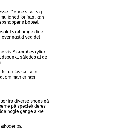
dresse. Denne viser sig
 mulighed for fragt kan
 webshoppens bopæl.
absolut skal bruge dine
 leveringstid ved det
empelvis Skærmbeskytter
tidspunkt, således at de
.
 for en fastsat sum.
digt om man er nær
iser fra diverse shops på
iserne på specielt deres
endda nogle gange sikre
abatkoder på