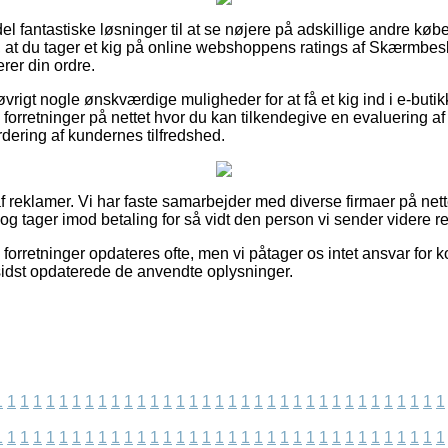
 del fantastiske løsninger til at se nøjere på adskillige andre kø
 at du tager et kig på online webshoppens ratings af Skærmbesk
erer din ordre.
vrigt nogle ønskværdige muligheder for at få et kig ind i e-buti
orretninger på nettet hvor du kan tilkendegive en evaluering af
urdering af kundernes tilfredshed.
 reklamer. Vi har faste samarbejder med diverse firmaer på nettet
og tager imod betaling for så vidt den person vi sender videre re
forretninger opdateres ofte, men vi påtager os intet ansvar for k
 sidst opdaterede de anvendte oplysninger.
1
1
1
1
1
1
1
1
1
1
1
1
1
1
1
1
1
1
1
1
1
1
1
1
1
1
1
1
1
1
1
1
1
1
1
1
1
1
1
1
1
1
1
1
1
1
1
1
1
1
1
1
1
1
1
1
1
1
1
1
1
1
1
1
1
1
1
1
1
1