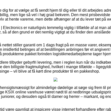
e dig for at vælge at få sendt hjem til dig eller til dit arbejdes a
sbillig, men lige så vel i høj grad bekvem. Den mest prisbevidste
lv at hente varerne, men dette afhænger af at du lever tæt på
 Electronics er naturligvis temmelig vigtig i tilfælde af at man 
 så af den grund er det nemlig vigtigt at du finder den anslåede
på nettet stiller garanti om 1 dags fragt på en masse varer, eks
imidlertid betinges af at bestillingen anbringes før et angivent 
få produkterne pakket forinden logistikmedarbejderne tager hjem
lere tilbyder gebyrfri levering, men i reglen kun når du indkøber
 den billigste fragtmulighed, hvilket i mange tilfælde – ligegyl
singe – vil blive at få kørt dine produkter til en pakkeshop.
 hensigtsmæssigt for almindelige dødelige at søge sig frem til pr
llige KSIX online varehuse været nødt til at nedbringe udsalgspr
til juniorer, og desuden også til damer og herrer – markant, og 
 tid være gavnligt at inspicere visse internet forhandlere efter r