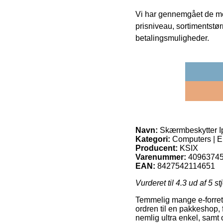
Vi har gennemgået de mes
prisniveau, sortimentstø
betalingsmuligheder.
Navn:
Skærmbeskytter I
Kategori:
Computers | El
Producent:
KSIX
Varenummer:
4096374
EAN:
8427542114651
Vurderet til
4.3
ud af 5 st
Temmelig mange e-forretn
ordren til en pakkeshop, 
nemlig ultra enkel, samt