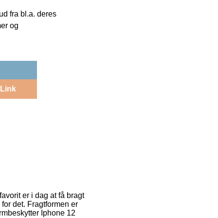
 fra bl.a. deres
mer og
Link
orit er i dag at få bragt
 for det. Fragtformen er
ærmbeskytter Iphone 12