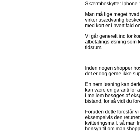
Skærmbeskytter Iphone 12 
Man må lige meget hvad v
virker usædvanlig besked
med kort er i hvert fald 
Vi går generelt ind for k
afbetalingsløsning som fo
tidsrum.
Inden nogen shopper ho
det er dog gerne ikke sup
En nem løsning kan derfo
kan være en garanti for 
i mellem besøges af ekspe
bistand, for så vidt du f
Foruden dette foreslår v
eksempelvis den returretti
kvitteringsmail, så man 
hensyn til om man shoppe