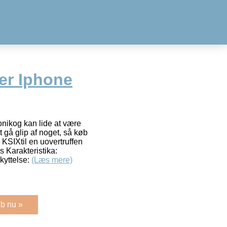
er Iphone
onikog kan lide at være
 gå glip af noget, så køb
KSIXtil en uovertruffen
s Karakteristika:
kyttelse:
(Læs mere)
b nu »