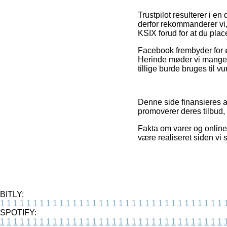
Trustpilot resulterer i en
derfor rekommanderer vi,
KSIX forud for at du plac
Facebook frembyder for ø
Herinde møder vi mange f
tillige burde bruges til v
Denne side finansieres af
promoverer deres tilbud, 
Fakta om varer og online 
være realiseret siden vi
BITLY:
1
1
1
1
1
1
1
1
1
1
1
1
1
1
1
1
1
1
1
1
1
1
1
1
1
1
1
1
1
1
1
1
1
1
SPOTIFY:
1
1
1
1
1
1
1
1
1
1
1
1
1
1
1
1
1
1
1
1
1
1
1
1
1
1
1
1
1
1
1
1
1
1