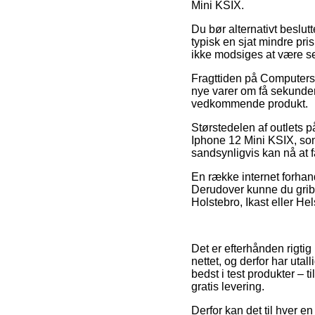
Mini KSIX.
Du bør alternativt beslutt
typisk en sjat mindre pri
ikke modsiges at være se
Fragttiden på Computers |
nye varer om få sekunder,
vedkommende produkt.
Størstedelen af outlets 
Iphone 12 Mini KSIX, som 
sandsynligvis kan nå at 
En række internet forhand
Derudover kunne du gribe
Holstebro, Ikast eller Hel
Det er efterhånden rigtig
nettet, og derfor har uta
bedst i test produkter – 
gratis levering.
Derfor kan det til hver en