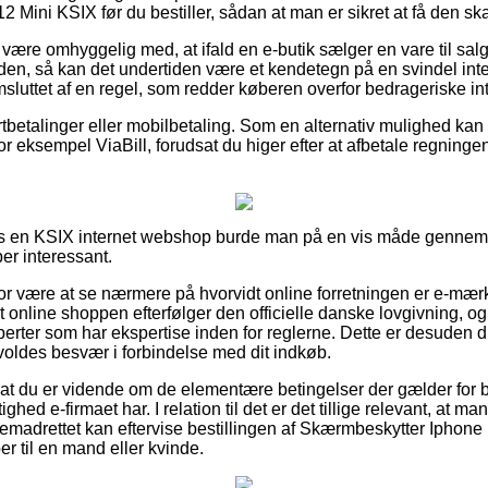
Mini KSIX før du bestiller, sådan at man er sikret at få den ska
ære omhyggelig med, at ifald en e-butik sælger en vare til salg
en, så kan det undertiden være et kendetegn på en svindel inter
omsluttet af en regel, som redder køberen overfor bedrageriske int
ortbetalinger eller mobilbetaling. Som en alternativ mulighed ka
r eksempel ViaBill, forudsat du higer efter at afbetale regninge
s en KSIX internet webshop burde man på en vis måde gennems
er interessant.
r være at se nærmere på hvorvidt online forretningen er e-mær
at online shoppen efterfølger den officielle danske lovgivning, 
rter som har ekspertise inden for reglerne. Dette er desuden din
orvoldes besvær i forbindelse med dit indkøb.
i at du er vidende om de elementære betingelser der gælder for b
ghed e-firmaet har. I relation til det er det tillige relevant, at 
fremadrettet kan eftervise bestillingen af Skærmbeskytter Iphon
r til en mand eller kvinde.