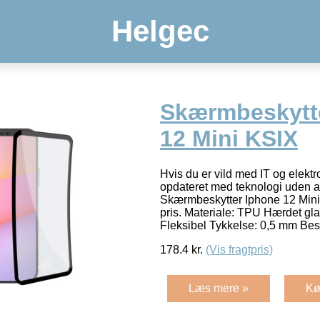
Helgec
Skærmbeskytt
12 Mini KSIX
Hvis du er vild med IT og elektr
opdateret med teknologi uden at
Skærmbeskytter Iphone 12 Mini 
pris. Materiale: TPU Hærdet gla
Fleksibel Tykkelse: 0,5 mm Bes
178.4
kr.
(Vis fragtpris)
Læs mere »
Kø