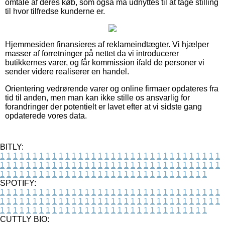
omtale af deres køb, som også må udnyttes til at tage stilling
til hvor tilfredse kunderne er.
Hjemmesiden finansieres af reklameindtægter. Vi hjælper
masser af forretninger på nettet da vi introducerer
butikkernes varer, og får kommission ifald de personer vi
sender videre realiserer en handel.
Orientering vedrørende varer og online firmaer opdateres fra
tid til anden, men man kan ikke stille os ansvarlig for
forandringer der potentielt er lavet efter at vi sidste gang
opdaterede vores data.
BITLY:
1
1
1
1
1
1
1
1
1
1
1
1
1
1
1
1
1
1
1
1
1
1
1
1
1
1
1
1
1
1
1
1
1
1
1
1
1
1
1
1
1
1
1
1
1
1
1
1
1
1
1
1
1
1
1
1
1
1
1
1
1
1
1
1
1
1
1
1
1
1
1
1
1
1
1
1
1
1
1
1
1
1
1
1
1
1
1
1
1
1
1
1
1
1
1
1
1
1
1
1
SPOTIFY:
1
1
1
1
1
1
1
1
1
1
1
1
1
1
1
1
1
1
1
1
1
1
1
1
1
1
1
1
1
1
1
1
1
1
1
1
1
1
1
1
1
1
1
1
1
1
1
1
1
1
1
1
1
1
1
1
1
1
1
1
1
1
1
1
1
1
1
1
1
1
1
1
1
1
1
1
1
1
1
1
1
1
1
1
1
1
1
1
1
1
1
1
1
1
1
1
1
1
1
1
CUTTLY BIO: