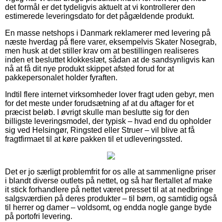
det formål er det tydeligvis aktuelt at vi kontrollerer den
estimerede leveringsdato for det pågældende produkt.
En masse netshops i Danmark reklamerer med levering på
næste hverdag på flere varer, eksempelvis Skater Nosegrab,
men husk at det stiller krav om at bestillingen realiseres
inden et besluttet klokkeslæt, sådan at de sandsynligvis kan
nå at få dit nye produkt skippet afsted forud for at
pakkepersonalet holder fyraften.
Indtil flere internet virksomheder lover fragt uden gebyr, men
for det meste under forudsætning af at du aftager for et
præcist beløb. I øvrigt skulle man beslutte sig for den
billigste leveringsmodel, der typisk – hvad end du opholder
sig ved Helsingør, Ringsted eller Struer – vil blive at få
fragtfirmaet til at køre pakken til et udleveringssted.
Det er jo særligt problemfrit for os alle at sammenligne priser
i blandt diverse outlets på nettet, og så har flertallet af make
it stick forhandlere på nettet været presset til at at nedbringe
salgsværdien på deres produkter – til børn, og samtidig også
til herrer og damer – voldsomt, og endda nogle gange byde
på portofri levering.