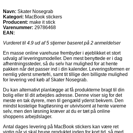
Navn:
Skater Nosegrab
Kategori:
MacBook stickers
Producent:
make it stick
Varenummer:
29786468
EAN:
Vurderet til
4.9
ud af 5 stjerner baseret på
2
anmeldelser
En masse online varehuse frembyder i øjeblikket et stort
udvalg af leveringsmodeller. Den mest benyttede er i dag
afhentningssteder, så du selv har mulighed for at hente
pakken når det passer ind i din kalender. Leveringsformen er
nemlig yderst smertefri, samt tit tillige den billigste mulighed
for levering ved køb af Skater Nosegrab.
Du kan alternativt planlægge at få produkterne bragt til din
bolig eller til dit arbejdes adresse. Denne viser sig for det
meste en tak dyrere, men til gengæld yderst bekvem. Den
mindst kostelige fragtløsning er utvivlsomt at hente varerne
selv, men den løsning kræver at du er tæt på online
shoppens arbejdslager.
Antal dages levering på MacBook stickers kan være ret
vigtig når vi skal bruge produktet inden for kort tid, så med