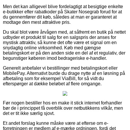
Men det kan alligevel blive fordelagtigt at besigtige enkelte
e-butikker efter rabatkoder på Skater Nosegrab forud for at
du gennemfører dit køb, således at man er garanteret at
modtage den mest attraktive pris.
Du skal blot være årvågen med, at såfremt en butik på nettet
udbyder et produkt til salg for en salgspris der anses for
mystisk attraktiv, så kunne det ofte være et signal om en
snydagtig online virksomhed. Køb med gængse
betalingskort er på den anden side en del af et regulativ, der
begunstiger køberen imod bedrageriske e-handler.
Generelt anbefaler vi bestillinger med betalingskort eller
MobilePay. Alternativt burde du drage nytte af en løsning på
afbetaling som for eksempel ViaBill, for så vidt du
efterspørger at dække beløbet af flere omgange.
Før nogen bestiller hos en make it stick internet forhandler
bør de i princippet få overblik over netbutikkens vilkår, men
det er tit ikke særlig sjovt.
Et andet forslag kunne måske være at efterse om e-
forretningen er medlem af e-mærke ordningen, fordi det