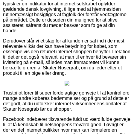
typisk er en indikator for at internet selskabet opfylder
gældende dansk lovgivning, tillige med at hjemmesiden
rutinemæssigt besigtiges af fagfolk der forstår vedtægterne
på området. Dette er desuden din mulighed for at blive
assisteret, såfremt du møder besvær som følge af din
handel.
Derudover slår vi et slag for at kunden er sat ind i de mest
relevante vilkår der kan have betydning for købet, som
eksempelvis den returret internet shoppen benytter. I relation
til det er det også relevant, at man til enhver tid bevarer sin
kvittering på e-mail, således man fremadrettet vil kunne
bekræfte ordren af Skater Nosegrab, om du leder efter et
produkt til en pige eller dreng.
Trustpilot fører til super fordelagtige genveje til at kontrollere
mange andre køberes bedømmelser og på grund af dette er
det godt, at du udforsker internet virksomhedens omtaler af
Skater Nosegrab før du shopper.
Facebook indebærer tilsvarende fuldt ud værdifulde genveje
til at få kendskab til netshoppens troværdighed. I øvrigt er
der en del internet butikker hvor man kan formulere en