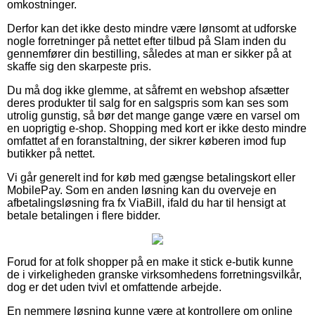
omkostninger.
Derfor kan det ikke desto mindre være lønsomt at udforske
nogle forretninger på nettet efter tilbud på Slam inden du
gennemfører din bestilling, således at man er sikker på at
skaffe sig den skarpeste pris.
Du må dog ikke glemme, at såfremt en webshop afsætter
deres produkter til salg for en salgspris som kan ses som
utrolig gunstig, så bør det mange gange være en varsel om
en uoprigtig e-shop. Shopping med kort er ikke desto mindre
omfattet af en foranstaltning, der sikrer køberen imod fup
butikker på nettet.
Vi går generelt ind for køb med gængse betalingskort eller
MobilePay. Som en anden løsning kan du overveje en
afbetalingsløsning fra fx ViaBill, ifald du har til hensigt at
betale betalingen i flere bidder.
Forud for at folk shopper på en make it stick e-butik kunne
de i virkeligheden granske virksomhedens forretningsvilkår,
dog er det uden tvivl et omfattende arbejde.
En nemmere løsning kunne være at kontrollere om online