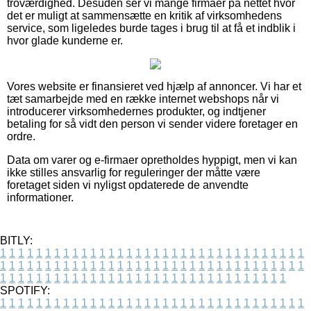
troværdighed. Desuden ser vi mange firmaer på nettet hvor
det er muligt at sammensætte en kritik af virksomhedens
service, som ligeledes burde tages i brug til at få et indblik i
hvor glade kunderne er.
Vores website er finansieret ved hjælp af annoncer. Vi har et
tæt samarbejde med en række internet webshops når vi
introducerer virksomhedernes produkter, og indtjener
betaling for så vidt den person vi sender videre foretager en
ordre.
Data om varer og e-firmaer opretholdes hyppigt, men vi kan
ikke stilles ansvarlig for reguleringer der måtte være
foretaget siden vi nyligst opdaterede de anvendte
informationer.
BITLY:
1
1
1
1
1
1
1
1
1
1
1
1
1
1
1
1
1
1
1
1
1
1
1
1
1
1
1
1
1
1
1
1
1
1
1
1
1
1
1
1
1
1
1
1
1
1
1
1
1
1
1
1
1
1
1
1
1
1
1
1
1
1
1
1
1
1
1
1
1
1
1
1
1
1
1
1
1
1
1
1
1
1
1
1
1
1
1
1
1
1
1
1
1
1
1
1
1
1
1
1
SPOTIFY:
1
1
1
1
1
1
1
1
1
1
1
1
1
1
1
1
1
1
1
1
1
1
1
1
1
1
1
1
1
1
1
1
1
1