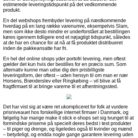
estimerede leveringstidspunkt på det vedkommende
produkt.
En del webshops frembyder levering på næstkommende
hverdag på en lang række varenumre, eksempelvis Slam,
men som ikke desto mindre er underforstået at bestillingen
køres igennem tidligere end et nøjagtigt tidspunkt, således
at de har en chance for at nå at få produktet distribueret
inden de pakkeansatte har fri.
En hel del online shops yder portofri levering, men oftest
gælder det kun hvis der bestilles for en præcis sum. Som
alternativ kunne man udse dig den prisbilligste
leveringsform, der oftest – uden hensyn til om man er nær
Horsens, Brønderslev eller Ringkøbing – vil blive at få
fragtfirmaet til at bringe varerne til et afhentningssted.
Det har vist sig at være ret ukompliceret for folk at vurdere
prisniveauet hos forskellige internet firmaer i Danmark, og
følgelig har mange make it stick e-shops set sig tvunget til at
formindske priserne på specielt deres bedst i test produkter
– til piger og drenge, og ligeledes også til kvinder og mænd
– betydeligt, og endda nogle gange garantere levering uden