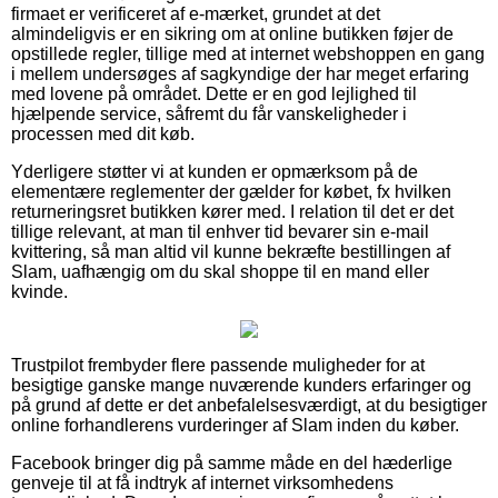
firmaet er verificeret af e-mærket, grundet at det
almindeligvis er en sikring om at online butikken føjer de
opstillede regler, tillige med at internet webshoppen en gang
i mellem undersøges af sagkyndige der har meget erfaring
med lovene på området. Dette er en god lejlighed til
hjælpende service, såfremt du får vanskeligheder i
processen med dit køb.
Yderligere støtter vi at kunden er opmærksom på de
elementære reglementer der gælder for købet, fx hvilken
returneringsret butikken kører med. I relation til det er det
tillige relevant, at man til enhver tid bevarer sin e-mail
kvittering, så man altid vil kunne bekræfte bestillingen af
Slam, uafhængig om du skal shoppe til en mand eller
kvinde.
Trustpilot frembyder flere passende muligheder for at
besigtige ganske mange nuværende kunders erfaringer og
på grund af dette er det anbefalelsesværdigt, at du besigtiger
online forhandlerens vurderinger af Slam inden du køber.
Facebook bringer dig på samme måde en del hæderlige
genveje til at få indtryk af internet virksomhedens