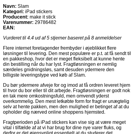
Navn:
Slam
Kategori:
iPad stickers
Producent:
make it stick
Varenummer:
29786482
EAN:
Vurderet til
4.4
ud af 5 stjerner baseret på
8
anmeldelser
Flere internet foretagender frembyder i øjeblikket flere
løsninger til levering. Den mest populære er p.t. at få sendt til
en pakkeshop, hvor det er meget fleksibelt at kunne hente
din bestilling når du har lyst. Fragtløsningen er nemlig
særdeles gnidningsløs, samt desuden ydermere den
billigste leveringstype ved køb af Slam.
Du bør ydermere afveje for og imod at få ordren leveret hjem
til hvor du bor eller til dit arbejde. Fragtløsningen er godt nok
en tak mere omkostningsfuld, men omvendt yderst
overkommelig. Den mest letkøbte form for fragt er unægtelig
selv at hente pakken, men den mulighed er betinget af at du
opholder dig nærved online shoppens hjemsted.
Fragtperioden på iPad stickers kan vise sig at være meget
vital i tilfælde af at vi har brug for dine nye varer fluks, og
derfor er det øjensynligt essentielt at du studerer det