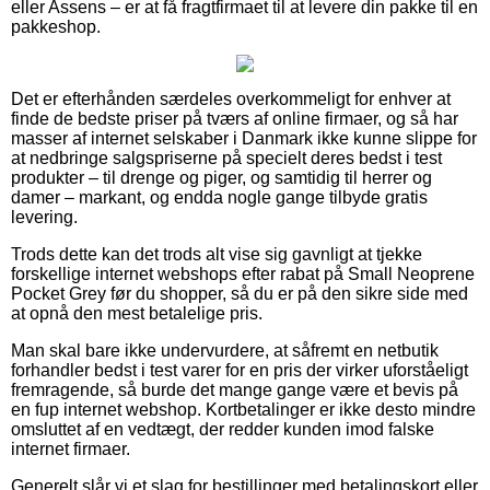
eller Assens – er at få fragtfirmaet til at levere din pakke til en
pakkeshop.
Det er efterhånden særdeles overkommeligt for enhver at
finde de bedste priser på tværs af online firmaer, og så har
masser af internet selskaber i Danmark ikke kunne slippe for
at nedbringe salgspriserne på specielt deres bedst i test
produkter – til drenge og piger, og samtidig til herrer og
damer – markant, og endda nogle gange tilbyde gratis
levering.
Trods dette kan det trods alt vise sig gavnligt at tjekke
forskellige internet webshops efter rabat på Small Neoprene
Pocket Grey før du shopper, så du er på den sikre side med
at opnå den mest betalelige pris.
Man skal bare ikke undervurdere, at såfremt en netbutik
forhandler bedst i test varer for en pris der virker uforståeligt
fremragende, så burde det mange gange være et bevis på
en fup internet webshop. Kortbetalinger er ikke desto mindre
omsluttet af en vedtægt, der redder kunden imod falske
internet firmaer.
Generelt slår vi et slag for bestillinger med betalingskort eller