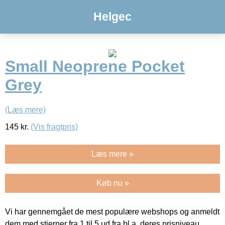
Helgec
Small Neoprene Pocket
Grey
(Læs mere)
145
kr.
(Vis fragtpris)
Læs mere »
Køb nu »
Vi har gennemgået de mest populære webshops og anmeldt
dem med stjerner fra 1 til 5 ud fra bl.a. deres prisniveau,