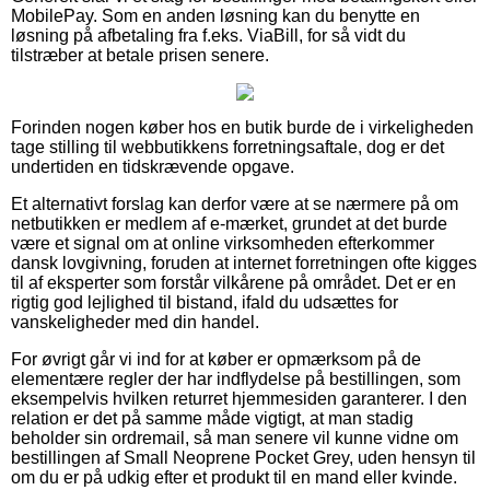
MobilePay. Som en anden løsning kan du benytte en
løsning på afbetaling fra f.eks. ViaBill, for så vidt du
tilstræber at betale prisen senere.
Forinden nogen køber hos en butik burde de i virkeligheden
tage stilling til webbutikkens forretningsaftale, dog er det
undertiden en tidskrævende opgave.
Et alternativt forslag kan derfor være at se nærmere på om
netbutikken er medlem af e-mærket, grundet at det burde
være et signal om at online virksomheden efterkommer
dansk lovgivning, foruden at internet forretningen ofte kigges
til af eksperter som forstår vilkårene på området. Det er en
rigtig god lejlighed til bistand, ifald du udsættes for
vanskeligheder med din handel.
For øvrigt går vi ind for at køber er opmærksom på de
elementære regler der har indflydelse på bestillingen, som
eksempelvis hvilken returret hjemmesiden garanterer. I den
relation er det på samme måde vigtigt, at man stadig
beholder sin ordremail, så man senere vil kunne vidne om
bestillingen af Small Neoprene Pocket Grey, uden hensyn til
om du er på udkig efter et produkt til en mand eller kvinde.