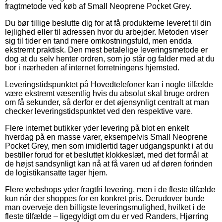
fragtmetode ved køb af Small Neoprene Pocket Grey.
Du bør tillige beslutte dig for at få produkterne leveret til din
lejlighed eller til adressen hvor du arbejder. Metoden viser
sig til tider en tand mere omkostningsfuld, men endda
ekstremt praktisk. Den mest betalelige leveringsmetode er
dog at du selv henter ordren, som jo står og falder med at du
bor i nærheden af internet forretningens hjemsted.
Leveringstidspunktet på Hovedtelefoner kan i nogle tilfælde
være ekstremt væsentlig hvis du absolut skal bruge ordren
om få sekunder, så derfor er det øjensynligt centralt at man
checker leveringstidspunktet ved den respektive vare.
Flere internet butikker yder levering på blot en enkelt
hverdag på en masse varer, eksempelvis Small Neoprene
Pocket Grey, men som imidlertid tager udgangspunkt i at du
bestiller forud for et besluttet klokkeslæt, med det formål at
de højst sandsynligt kan nå at få varen ud af døren forinden
de logistikansatte tager hjem.
Flere webshops yder fragtfri levering, men i de fleste tilfælde
kun når der shoppes for en konkret pris. Derudover burde
man overveje den billigste leveringsmulighed, hvilket i de
fleste tilfælde – ligegyldigt om du er ved Randers, Hjørring