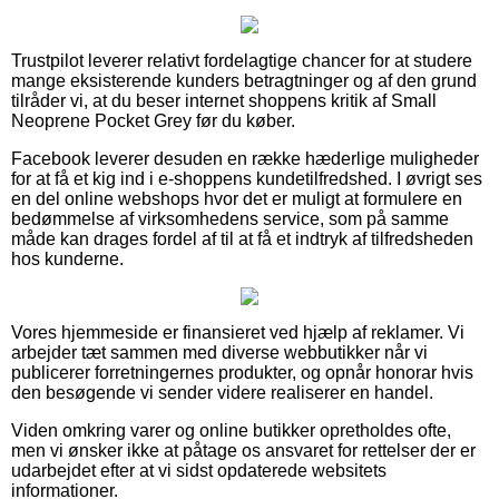
Trustpilot leverer relativt fordelagtige chancer for at studere
mange eksisterende kunders betragtninger og af den grund
tilråder vi, at du beser internet shoppens kritik af Small
Neoprene Pocket Grey før du køber.
Facebook leverer desuden en række hæderlige muligheder
for at få et kig ind i e-shoppens kundetilfredshed. I øvrigt ses
en del online webshops hvor det er muligt at formulere en
bedømmelse af virksomhedens service, som på samme
måde kan drages fordel af til at få et indtryk af tilfredsheden
hos kunderne.
Vores hjemmeside er finansieret ved hjælp af reklamer. Vi
arbejder tæt sammen med diverse webbutikker når vi
publicerer forretningernes produkter, og opnår honorar hvis
den besøgende vi sender videre realiserer en handel.
Viden omkring varer og online butikker opretholdes ofte,
men vi ønsker ikke at påtage os ansvaret for rettelser der er
udarbejdet efter at vi sidst opdaterede websitets
informationer.