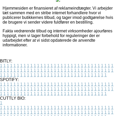
Hjemmesiden er finansieret af reklameindtægter. Vi arbejder
tæt sammen med en stribe internet forhandlere hvor vi
publicerer butikkernes tilbud, og tager imod godtgørelse hvis
de brugere vi sender videre fuldfører en bestilling.
Fakta vedrørende tilbud og internet virksomheder ajourføres
hyppigt, men vi tager forbehold for reguleringer der er
udarbejdet efter at vi sidst opdaterede de anvendte
informationer.
BITLY:
1
1
1
1
1
1
1
1
1
1
1
1
1
1
1
1
1
1
1
1
1
1
1
1
1
1
1
1
1
1
1
1
1
1
1
1
1
1
1
1
1
1
1
1
1
1
1
1
1
1
1
1
1
1
1
1
1
1
1
1
1
1
1
1
1
1
1
1
1
1
1
1
1
1
1
1
1
1
1
1
1
1
1
1
1
1
1
1
1
1
1
1
1
1
1
1
1
1
1
1
SPOTIFY:
1
1
1
1
1
1
1
1
1
1
1
1
1
1
1
1
1
1
1
1
1
1
1
1
1
1
1
1
1
1
1
1
1
1
1
1
1
1
1
1
1
1
1
1
1
1
1
1
1
1
1
1
1
1
1
1
1
1
1
1
1
1
1
1
1
1
1
1
1
1
1
1
1
1
1
1
1
1
1
1
1
1
1
1
1
1
1
1
1
1
1
1
1
1
1
1
1
1
1
1
CUTTLY BIO:
1
1
1
1
1
1
1
1
1
1
1
1
1
1
1
1
1
1
1
1
1
1
1
1
1
1
1
1
1
1
1
1
1
1
1
1
1
1
1
1
1
1
1
1
1
1
1
1
1
1
1
1
1
1
1
1
1
1
1
1
1
1
1
1
1
1
1
1
1