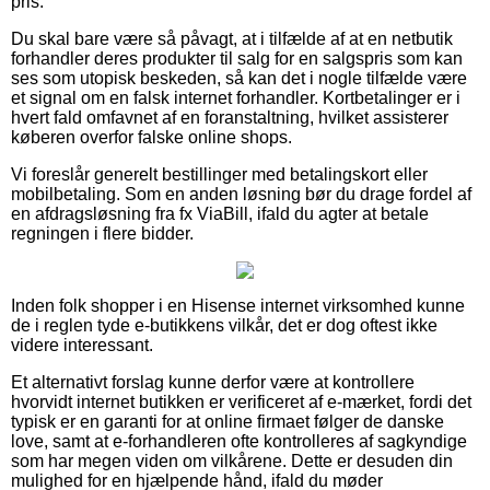
pris.
Du skal bare være så påvagt, at i tilfælde af at en netbutik
forhandler deres produkter til salg for en salgspris som kan
ses som utopisk beskeden, så kan det i nogle tilfælde være
et signal om en falsk internet forhandler. Kortbetalinger er i
hvert fald omfavnet af en foranstaltning, hvilket assisterer
køberen overfor falske online shops.
Vi foreslår generelt bestillinger med betalingskort eller
mobilbetaling. Som en anden løsning bør du drage fordel af
en afdragsløsning fra fx ViaBill, ifald du agter at betale
regningen i flere bidder.
Inden folk shopper i en Hisense internet virksomhed kunne
de i reglen tyde e-butikkens vilkår, det er dog oftest ikke
videre interessant.
Et alternativt forslag kunne derfor være at kontrollere
hvorvidt internet butikken er verificeret af e-mærket, fordi det
typisk er en garanti for at online firmaet følger de danske
love, samt at e-forhandleren ofte kontrolleres af sagkyndige
som har megen viden om vilkårene. Dette er desuden din
mulighed for en hjælpende hånd, ifald du møder