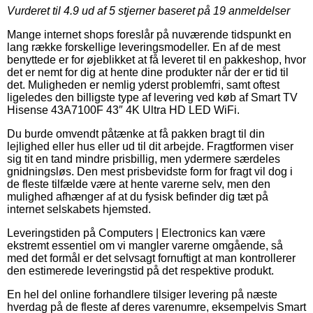
Vurderet til
4.9
ud af 5 stjerner baseret på
19
anmeldelser
Mange internet shops foreslår på nuværende tidspunkt en
lang række forskellige leveringsmodeller. En af de mest
benyttede er for øjeblikket at få leveret til en pakkeshop, hvor
det er nemt for dig at hente dine produkter når der er tid til
det. Muligheden er nemlig yderst problemfri, samt oftest
ligeledes den billigste type af levering ved køb af Smart TV
Hisense 43A7100F 43″ 4K Ultra HD LED WiFi.
Du burde omvendt påtænke at få pakken bragt til din
lejlighed eller hus eller ud til dit arbejde. Fragtformen viser
sig tit en tand mindre prisbillig, men ydermere særdeles
gnidningsløs. Den mest prisbevidste form for fragt vil dog i
de fleste tilfælde være at hente varerne selv, men den
mulighed afhænger af at du fysisk befinder dig tæt på
internet selskabets hjemsted.
Leveringstiden på Computers | Electronics kan være
ekstremt essentiel om vi mangler varerne omgående, så
med det formål er det selvsagt fornuftigt at man kontrollerer
den estimerede leveringstid på det respektive produkt.
En hel del online forhandlere tilsiger levering på næste
hverdag på de fleste af deres varenumre, eksempelvis Smart