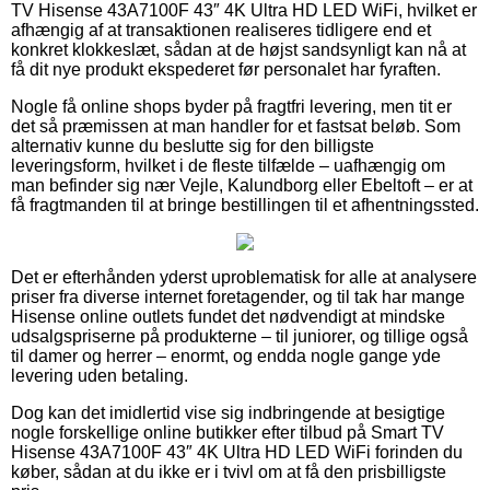
TV Hisense 43A7100F 43″ 4K Ultra HD LED WiFi, hvilket er
afhængig af at transaktionen realiseres tidligere end et
konkret klokkeslæt, sådan at de højst sandsynligt kan nå at
få dit nye produkt ekspederet før personalet har fyraften.
Nogle få online shops byder på fragtfri levering, men tit er
det så præmissen at man handler for et fastsat beløb. Som
alternativ kunne du beslutte sig for den billigste
leveringsform, hvilket i de fleste tilfælde – uafhængig om
man befinder sig nær Vejle, Kalundborg eller Ebeltoft – er at
få fragtmanden til at bringe bestillingen til et afhentningssted.
Det er efterhånden yderst uproblematisk for alle at analysere
priser fra diverse internet foretagender, og til tak har mange
Hisense online outlets fundet det nødvendigt at mindske
udsalgspriserne på produkterne – til juniorer, og tillige også
til damer og herrer – enormt, og endda nogle gange yde
levering uden betaling.
Dog kan det imidlertid vise sig indbringende at besigtige
nogle forskellige online butikker efter tilbud på Smart TV
Hisense 43A7100F 43″ 4K Ultra HD LED WiFi forinden du
køber, sådan at du ikke er i tvivl om at få den prisbilligste