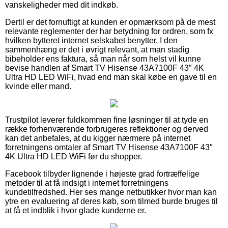
vanskeligheder med dit indkøb.
Dertil er det fornuftigt at kunden er opmærksom på de mest
relevante reglementer der har betydning for ordren, som fx
hvilken bytteret internet selskabet benytter. I den
sammenhæng er det i øvrigt relevant, at man stadig
bibeholder ens faktura, så man når som helst vil kunne
bevise handlen af Smart TV Hisense 43A7100F 43″ 4K
Ultra HD LED WiFi, hvad end man skal købe en gave til en
kvinde eller mand.
Trustpilot leverer fuldkommen fine løsninger til at tyde en
række forhenværende forbrugeres reflektioner og derved
kan det anbefales, at du kigger nærmere på internet
forretningens omtaler af Smart TV Hisense 43A7100F 43″
4K Ultra HD LED WiFi før du shopper.
Facebook tilbyder lignende i højeste grad fortræffelige
metoder til at få indsigt i internet forretningens
kundetilfredshed. Her ses mange netbutikker hvor man kan
ytre en evaluering af deres køb, som tilmed burde bruges til
at få et indblik i hvor glade kunderne er.