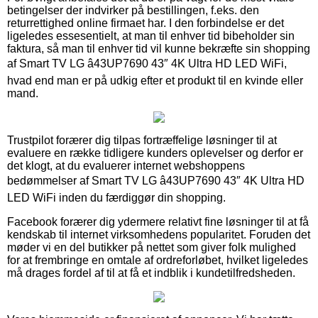
betingelser der indvirker på bestillingen, f.eks. den
returrettighed online firmaet har. I den forbindelse er det
ligeledes essesentielt, at man til enhver tid bibeholder sin
faktura, så man til enhver tid vil kunne bekræfte sin shopping
af Smart TV LG â43UP7690 43″ 4K Ultra HD LED WiFi,
hvad end man er på udkig efter et produkt til en kvinde eller
mand.
Trustpilot forærer dig tilpas fortræffelige løsninger til at
evaluere en række tidligere kunders oplevelser og derfor er
det klogt, at du evaluerer internet webshoppens
bedømmelser af Smart TV LG â43UP7690 43″ 4K Ultra HD
LED WiFi inden du færdiggør din shopping.
Facebook forærer dig ydermere relativt fine løsninger til at få
kendskab til internet virksomhedens popularitet. Foruden det
møder vi en del butikker på nettet som giver folk mulighed
for at frembringe en omtale af ordreforløbet, hvilket ligeledes
må drages fordel af til at få et indblik i kundetilfredsheden.