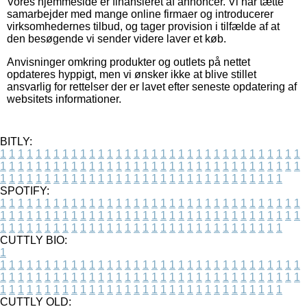
Vores hjemmeside er finansieret af annoncer. Vi har tætte
samarbejder med mange online firmaer og introducerer
virksomhedernes tilbud, og tager provision i tilfælde af at
den besøgende vi sender videre laver et køb.
Anvisninger omkring produkter og outlets på nettet
opdateres hyppigt, men vi ønsker ikke at blive stillet
ansvarlig for rettelser der er lavet efter seneste opdatering af
websitets informationer.
BITLY:
1
1
1
1
1
1
1
1
1
1
1
1
1
1
1
1
1
1
1
1
1
1
1
1
1
1
1
1
1
1
1
1
1
1
1
1
1
1
1
1
1
1
1
1
1
1
1
1
1
1
1
1
1
1
1
1
1
1
1
1
1
1
1
1
1
1
1
1
1
1
1
1
1
1
1
1
1
1
1
1
1
1
1
1
1
1
1
1
1
1
1
1
1
1
1
1
1
1
1
1
SPOTIFY:
1
1
1
1
1
1
1
1
1
1
1
1
1
1
1
1
1
1
1
1
1
1
1
1
1
1
1
1
1
1
1
1
1
1
1
1
1
1
1
1
1
1
1
1
1
1
1
1
1
1
1
1
1
1
1
1
1
1
1
1
1
1
1
1
1
1
1
1
1
1
1
1
1
1
1
1
1
1
1
1
1
1
1
1
1
1
1
1
1
1
1
1
1
1
1
1
1
1
1
1
CUTTLY BIO:
1
1
1
1
1
1
1
1
1
1
1
1
1
1
1
1
1
1
1
1
1
1
1
1
1
1
1
1
1
1
1
1
1
1
1
1
1
1
1
1
1
1
1
1
1
1
1
1
1
1
1
1
1
1
1
1
1
1
1
1
1
1
1
1
1
1
1
1
1
1
1
1
1
1
1
1
1
1
1
1
1
1
1
1
1
1
1
1
1
1
1
1
1
1
1
1
1
1
1
1
1
CUTTLY OLD: