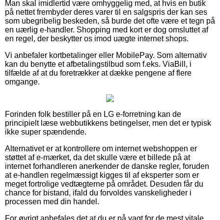
Man skal imidlertid være omhyggelig med, at hvis en butik
på nettet frembyder deres varer til en salgspris der kan ses
som ubegribelig beskeden, så burde det ofte være et tegn på
en uærlig e-handler. Shopping med kort er dog omsluttet af
en regel, der beskytter os imod uægte internet shops.
Vi anbefaler kortbetalinger eller MobilePay. Som alternativ
kan du benytte et afbetalingstilbud som f.eks. ViaBill, i
tilfælde af at du foretrækker at dække pengene af flere
omgange.
Forinden folk bestiller på en LG e-forretning kan de
principielt læse webbutikkens betingelser, men det er typisk
ikke super spændende.
Alternativet er at kontrollere om internet webshoppen er
støttet af e-mærket, da det skulle være et billede på at
internet forhandleren anerkender de danske regler, foruden
at e-handlen regelmæssigt kigges til af eksperter som er
meget fortrolige vedtægterne på området. Desuden får du
chance for bistand, ifald du forvoldes vanskeligheder i
processen med din handel.
For øvrigt anbefales det at du er på vagt for de mest vitale