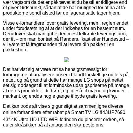
vær vagtsom da det er påkrævet at du bestiller tidligere end
et givent tidspunkt, sådan at de har mulighed for at nå at få
produkterne sendt afsted før de lageransatte tager hjem.
Visse e-forhandlere lover gratis levering, men i reglen er det
under forudsætning af at der indkøbes for en bestemt sum.
Derudover skal man gribe den mest letkøbte leveringsform,
der tit – om man bor tæt på Randers, Ikast eller Hundested –
vil være at få fragtmanden til at levere din pakke til en
pakkeshop.
Det har vist sig at være ret så hensigtsmæssigt for
forbrugerne at analysere priser i blandt forskellige outlets på
nettet, og på grund af dette har mange LG shops på nettet
set sig nødsaget til at formindske udsalgspriserne på mange
af deres produkter – til børn, og ligeså til mænd og kvinder –
markant, og endda nogle gange tilbyde gratis levering.
Det kan trods alt vise sig gunstigt at sammenligne diverse
online forhandlere efter rabat på Smart TV LG â43UP7690
43″ 4K Ultra HD LED WiFi forinden du placerer ordren, så
du er skråsikker på at antage den skarpeste pris.