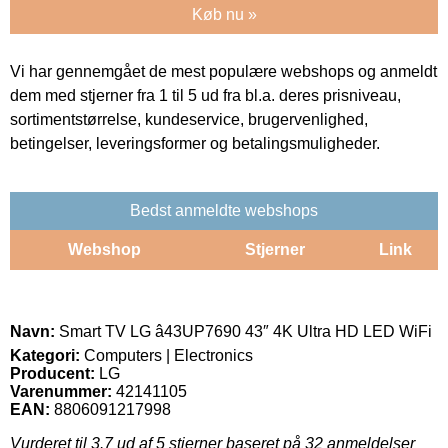
Køb nu »
Vi har gennemgået de mest populære webshops og anmeldt
dem med stjerner fra 1 til 5 ud fra bl.a. deres prisniveau,
sortimentstørrelse, kundeservice, brugervenlighed,
betingelser, leveringsformer og betalingsmuligheder.
Bedst anmeldte webshops
Webshop
Stjerner
Link
Navn:
Smart TV LG â43UP7690 43″ 4K Ultra HD LED WiFi
Kategori:
Computers | Electronics
Producent:
LG
Varenummer:
42141105
EAN:
8806091217998
Vurderet til
3.7
ud af 5 stjerner baseret på
32
anmeldelser