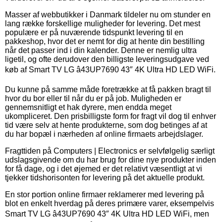
Masser af webbutikker i Danmark tildeler nu om stunder en
lang række forskellige muligheder for levering. Det mest
populære er på nuværende tidspunkt levering til en
pakkeshop, hvor det er nemt for dig at hente din bestilling
når det passer ind i din kalender. Denne er nemlig ultra
ligetil, og ofte derudover den billigste leveringsudgave ved
køb af Smart TV LG â43UP7690 43″ 4K Ultra HD LED WiFi.
Du kunne på samme måde foretrække at få pakken bragt til
hvor du bor eller til når du er på job. Muligheden er
gennemsnitligt et hak dyrere, men endda meget
ukompliceret. Den prisbilligste form for fragt vil dog til enhver
tid være selv at hente produkterne, som dog betinges af at
du har bopæl i nærheden af online firmaets arbejdslager.
Fragttiden på Computers | Electronics er selvfølgelig særligt
udslagsgivende om du har brug for dine nye produkter inden
for få dage, og i det øjemed er det relativt væsentligt at vi
tjekker tidshorisonten for levering på det aktuelle produkt.
En stor portion online firmaer reklamerer med levering på
blot en enkelt hverdag på deres primære varer, eksempelvis
Smart TV LG â43UP7690 43″ 4K Ultra HD LED WiFi, men