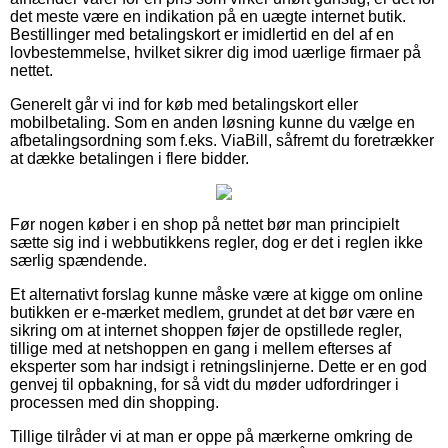
det meste være en indikation på en uægte internet butik.
Bestillinger med betalingskort er imidlertid en del af en
lovbestemmelse, hvilket sikrer dig imod uærlige firmaer på
nettet.
Generelt går vi ind for køb med betalingskort eller
mobilbetaling. Som en anden løsning kunne du vælge en
afbetalingsordning som f.eks. ViaBill, såfremt du foretrækker
at dække betalingen i flere bidder.
Før nogen køber i en shop på nettet bør man principielt
sætte sig ind i webbutikkens regler, dog er det i reglen ikke
særlig spændende.
Et alternativt forslag kunne måske være at kigge om online
butikken er e-mærket medlem, grundet at det bør være en
sikring om at internet shoppen føjer de opstillede regler,
tillige med at netshoppen en gang i mellem efterses af
eksperter som har indsigt i retningslinjerne. Dette er en god
genvej til opbakning, for så vidt du møder udfordringer i
processen med din shopping.
Tillige tilråder vi at man er oppe på mærkerne omkring de