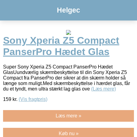
Helgec
Sony Xperia Z5 Compact
PanserPro Hædet Glas
Super Sony Xperia Z5 Compact PanserPro Hædet
GlasUundværlig skærmbeskyttelse til din Sony Xperia Z5
Compact fra PanserPro der sikrer at din skærm holder så
længe som muligt.Med skærmbeskyttelse i hærdet glas, får
du et tyndt, men ultra stærkt lag glas ove
(Læs mere)
159
kr.
(Vis fragtpris)
Læs mere »
Køb nu »