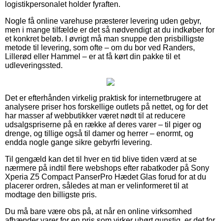
logistikpersonalet holder fyraften.
Nogle få online varehuse præsterer levering uden gebyr,
men i mange tilfælde er det så nødvendigt at du indkøber for
et konkret beløb. I øvrigt må man snuppe den prisbilligste
metode til levering, som ofte – om du bor ved Randers,
Lillerød eller Hammel – er at få kørt din pakke til et
udleveringssted.
Det er efterhånden virkelig praktisk for internetbrugere at
analysere priser hos forskellige outlets på nettet, og for det
har masser af webbutikker været nødt til at reducere
udsalgspriserne på en række af deres varer – til piger og
drenge, og tillige også til damer og herrer – enormt, og
endda nogle gange sikre gebyrfri levering.
Til gengæld kan det til hver en tid blive tiden værd at se
nærmere på indtil flere webshops efter rabatkoder på Sony
Xperia Z5 Compact PanserPro Hædet Glas forud for at du
placerer ordren, således at man er velinformeret til at
modtage den billigste pris.
Du må bare være obs på, at når en online virksomhed
afhænder varer for en pris som virker uhørt gunstig, er det for