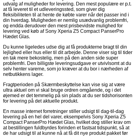
udvalg af muligheder for levering. Den mest populære er p.t.
at få leveret til et udleveringssted, som giver dig
fleksibiliteten til at hente de købte varer når det passer ind i
din hverdag. Muligheden er nemlig usædvanlig problemfri,
og endda derudover den mest prisbevidste mulighed for
levering ved køb af Sony Xperia Z5 Compact PanserPro
Hædet Glas.
Du kunne ligeledes udse dig at få produkterne bragt til din
lejlighed eller hus eller til dit arbejde. Denne viser sig til tider
en tak mere bekostelig, men på den anden side super
problemfri. Den billigste leveringsudgave er utvivlsomt at du
selv henter varerne, som jo kræver at du bor i nærheden af
netbutikkens lager.
Fragtperioden på Skærmbeskyttelse kan vise sig at være
ultra aktuel om vi skal bruge ordren omgående, og i det
øjemed er det temmelig på sin plads at du ser tidshorisonten
for levering på det aktuelle produkt.
En masse internet forretninger stiller udsigt til dag-til-dag
levering på en hel del varer, eksempelvis Sony Xperia Z5
Compact PanserPro Hædet Glas, hvilket dog stiller krav om
at bestillingen fuldbyrdes forinden et fastsat tidspunkt, så at
de har udsigt til at kunne nå at få dit nye produkt pakket før