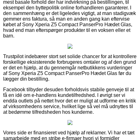
mest basale forhold der har indvirkning på bestillingen, til
eksempel den byttepolitik online forhandleren garanterer. I
den sammenhæng er det ligeledes vigtigt, at man stadigvæk
gemmer ens faktura, så man en anden gang kan eftervise
købet af Sony Xperia Z5 Compact PanserPro Hædet Glas,
hvad end man efterspørger produkter til en voksen eller et
barn.
Trustpilot indebærer stort set solide chancer for at kontrollere
forskellige eksisterende forbrugeres omtaler og af den grund
er det en hjælp, at du gennemgår netbutikkens vurderinger
af Sony Xperia Z5 Compact PanserPro Hædet Glas før du
lægger din bestilling.
Facebook tilbyder desuden forholdsvis stabile genveje til at
få en idé om e-handlens kundetilfredshed. I øvrigt ser vi
endda outlets på nettet hvor det er muligt at udforme en kritik
af virksomhedens service, hvilket lige så vel må udnyttes til
at bedømme tilfredsheden hos kunderne.
Vores side er finansieret ved hjælp af reklamer. Vi har et tæt
samarbejde med en stribe e-firmaer hvori vi formidler