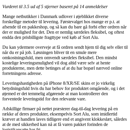
Vurderet til
3.5
ud af 5 stjerner baseret på
14
anmeldelser
Mange netbutikker i Danmark udlover i øjeblikket diverse
forskellige metoder til levering. Førstevalget hos mange er p.t. at
afsende til en pakkeshop, og så kan du bare gå forbi efter ordren når
der er mulighed for det. Den er nemlig særdeles fleksibel, og oftest
endda den prisbilligste fragttype ved køb af Sort Alu.
Du kan ydermere overveje at få ordren sendt hjem til dig selv eller til
når du er på job. Løsningen bliver tit en smule mere
omkostningsfuld, men omvendt særdeles fleksibel. Den mindst
kostelige leveringsmulighed vil dog altid være selv at hente
produkterne, men dette betinges af at du har bopæl nærved online
forretningens adresse.
Leveringshastigheden på iPhone 8/XR/SE skins er jo virkelig
betydningsfuld hvis du har behov for produktet omgående, og i det
øjemed er det temmelig afgørende at man kontrollerer den
forventede leveringstid for den relevante vare.
Adskillige firmaer på nettet præsterer dag-til-dag levering på en
række af deres produkter, eksempelvis Sort Alu, som imidlertid
kræver at handlen laves tidligere end et angivent klokkeslæt, således
at de med sikkerhed kan nå at få varen pakket forinden de
logistikansatte har fri.