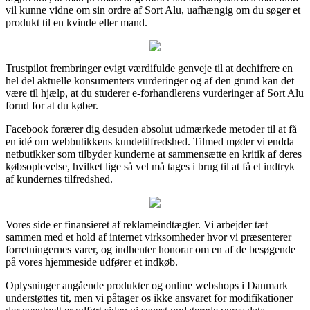
vil kunne vidne om sin ordre af Sort Alu, uafhængig om du søger et
produkt til en kvinde eller mand.
Trustpilot frembringer evigt værdifulde genveje til at dechifrere en
hel del aktuelle konsumenters vurderinger og af den grund kan det
være til hjælp, at du studerer e-forhandlerens vurderinger af Sort Alu
forud for at du køber.
Facebook forærer dig desuden absolut udmærkede metoder til at få
en idé om webbutikkens kundetilfredshed. Tilmed møder vi endda
netbutikker som tilbyder kunderne at sammensætte en kritik af deres
købsoplevelse, hvilket lige så vel må tages i brug til at få et indtryk
af kundernes tilfredshed.
Vores side er finansieret af reklameindtægter. Vi arbejder tæt
sammen med et hold af internet virksomheder hvor vi præsenterer
forretningernes varer, og indhenter honorar om en af de besøgende
på vores hjemmeside udfører et indkøb.
Oplysninger angående produkter og online webshops i Danmark
understøttes tit, men vi påtager os ikke ansvaret for modifikationer