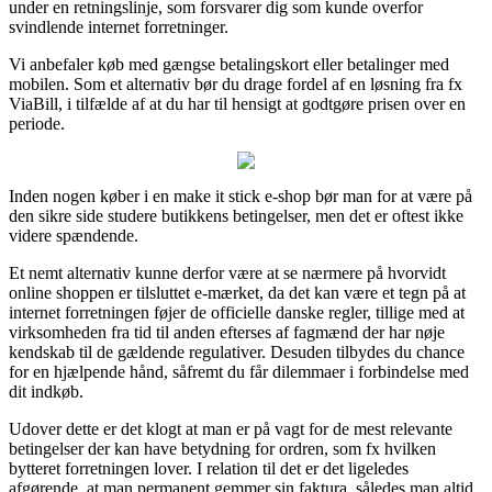
under en retningslinje, som forsvarer dig som kunde overfor
svindlende internet forretninger.
Vi anbefaler køb med gængse betalingskort eller betalinger med
mobilen. Som et alternativ bør du drage fordel af en løsning fra fx
ViaBill, i tilfælde af at du har til hensigt at godtgøre prisen over en
periode.
Inden nogen køber i en make it stick e-shop bør man for at være på
den sikre side studere butikkens betingelser, men det er oftest ikke
videre spændende.
Et nemt alternativ kunne derfor være at se nærmere på hvorvidt
online shoppen er tilsluttet e-mærket, da det kan være et tegn på at
internet forretningen føjer de officielle danske regler, tillige med at
virksomheden fra tid til anden efterses af fagmænd der har nøje
kendskab til de gældende regulativer. Desuden tilbydes du chance
for en hjælpende hånd, såfremt du får dilemmaer i forbindelse med
dit indkøb.
Udover dette er det klogt at man er på vagt for de mest relevante
betingelser der kan have betydning for ordren, som fx hvilken
bytteret forretningen lover. I relation til det er det ligeledes
afgørende, at man permanent gemmer sin faktura, således man altid