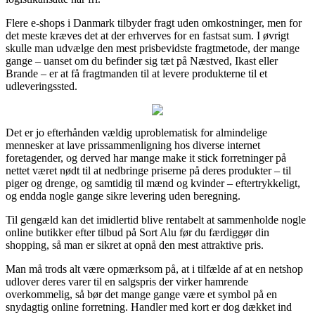
Flere e-shops i Danmark tilbyder fragt uden omkostninger, men for
det meste kræves det at der erhverves for en fastsat sum. I øvrigt
skulle man udvælge den mest prisbevidste fragtmetode, der mange
gange – uanset om du befinder sig tæt på Næstved, Ikast eller
Brande – er at få fragtmanden til at levere produkterne til et
udleveringssted.
Det er jo efterhånden vældig uproblematisk for almindelige
mennesker at lave prissammenligning hos diverse internet
foretagender, og derved har mange make it stick forretninger på
nettet været nødt til at nedbringe priserne på deres produkter – til
piger og drenge, og samtidig til mænd og kvinder – eftertrykkeligt,
og endda nogle gange sikre levering uden beregning.
Til gengæld kan det imidlertid blive rentabelt at sammenholde nogle
online butikker efter tilbud på Sort Alu før du færdiggør din
shopping, så man er sikret at opnå den mest attraktive pris.
Man må trods alt være opmærksom på, at i tilfælde af at en netshop
udlover deres varer til en salgspris der virker hamrende
overkommelig, så bør det mange gange være et symbol på en
snydagtig online forretning. Handler med kort er dog dækket ind