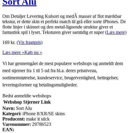
Sort Alu
Om Detaljer Levering Kulsort og medÂ masser af flot mærkbar
tekstur, er dette skin et perfekt match til grå eller sorte iPhones. De
flotte linjer i skinnet og den metal-lignende struktur giver et
fantastisk spil i lyset. Teksturen giver samtidig et super
(Læs mere)
169
kr.
(Vis fragtpris)
Læs mere »
Køb nu »
Vi har gennemgået de mest populære webshops og anmeldt dem
med stjerner fra 1 til 5 ud fra bl.a. deres prisniveau,
sortimentstørrelse, kundeservice, brugervenlighed, betingelser,
leveringsformer og betalingsmuligheder.
Bedst anmeldte webshops
Webshop
Stjerner
Link
Navn:
Sort Alu
Kategori:
iPhone 8/XR/SE skins
Producent:
make it stick
Varenummer:
29786523
EAN: