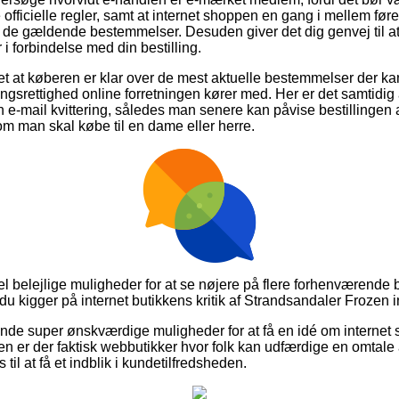
officielle regler, samt at internet shoppen en gang i mellem føre
l de gældende bestemmelser. Desuden giver det dig genvej til at 
i forbindelse med din bestilling.
et at køberen er klar over de mest aktuelle bestemmelser der ka
ingsrettighed online forretningen kører med. Her er det samtidi
 e-mail kvittering, således man senere kan påvise bestillingen
om man skal købe til en dame eller herre.
del belejlige muligheder for at se nøjere på flere forhenværende
at du kigger på internet butikkens kritik af Strandsandaler Frozen i
nde super ønskværdige muligheder for at få en idé om internet
n er der faktisk webbutikker hvor folk kan udfærdige en omtale
 til at få et indblik i kundetilfredsheden.