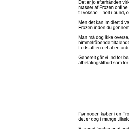
Det er jo efterhånden virk
masser af Frozen online f
til voksne – helt i bund, 
Men det kan imidlertid væ
Frozen inden du gennemføre
Man må dog ikke overse, a
himmelråbende tiltalende
trods alt en del af en ord
Generelt går vi ind for b
afbetalingstilbud som for
Før nogen køber i en Fro
det er dog i mange tilfæ
Et andet forslag er at u