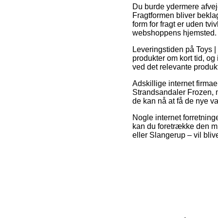
Du burde ydermere afveje f
Fragtformen bliver beklag
form for fragt er uden tv
webshoppens hjemsted.
Leveringstiden på Toys |
produkter om kort tid, og
ved det relevante produkt
Adskillige internet fir
Strandsandaler Frozen, m
de kan nå at få de nye var
Nogle internet forretninge
kan du foretrække den mi
eller Slangerup – vil blive