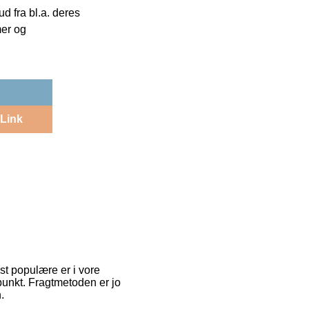
 fra bl.a. deres
mer og
Link
est populære er i vore
spunkt. Fragtmetoden er jo
.