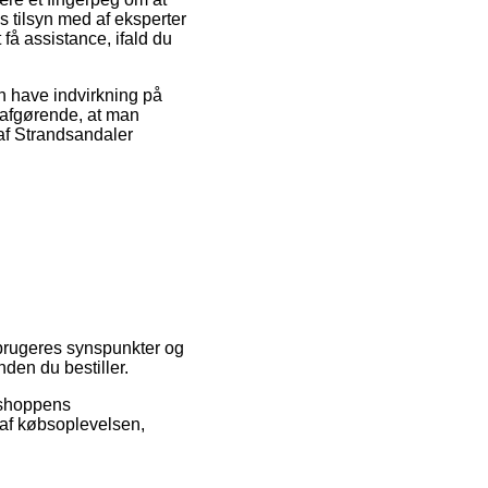
s tilsyn med af eksperter
få assistance, ifald du
n have indvirkning på
g afgørende, at man
 af Strandsandaler
 brugeres synspunkter og
nden du bestiller.
 shoppens
 af købsoplevelsen,