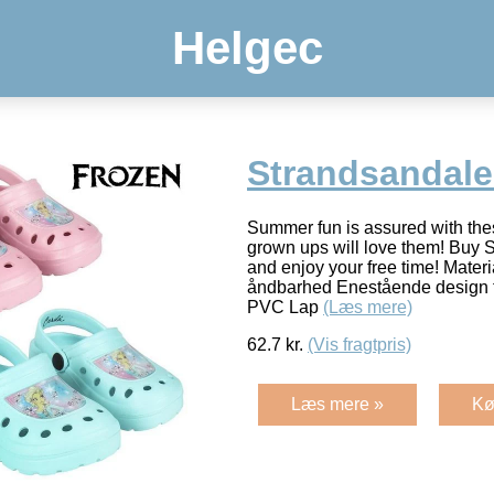
Helgec
Strandsandale
Summer fun is assured with thes
grown ups will love them! Buy 
and enjoy your free time! Materi
åndbarhed Enestående design ti
PVC Lap
(Læs mere)
62.7
kr.
(Vis fragtpris)
Læs mere »
Kø