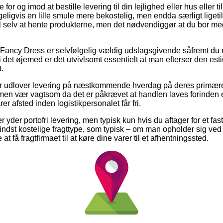
or og imod at bestille levering til din lejlighed eller hus eller ti
eligvis en lille smule mere bekostelig, men endda særligt ligeti
ivl selv at hente produkterne, men det nødvendiggør at du bor med 
 Fancy Dress er selvfølgelig vældig udslagsgivende såfremt du
 i det øjemed er det utvivlsomt essentielt at man efterser den es
.
maer udlover levering på næstkommende hverdag på deres primær
en vær vagtsom da det er påkrævet at handlen laves forinden et
er afsted inden logistikpersonalet får fri.
r yder portofri levering, men typisk kun hvis du aftager for et fast
ndst kostelige fragttype, som typisk – om man opholder sig ved
 at få fragtfirmaet til at køre dine varer til et afhentningssted.