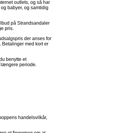
nternet outlets, og så har
n og babyer, og samtidig
tilbud på Strandsandaler
e pris.
 udsalgspris der anses for
 Betalinger med kort er
du benytte et
en længere periode.
shoppens handelsvilkår,
ære et fingerpeg om at