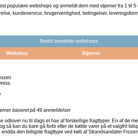
t populære webshops og anmeldt dem med stjerner fra 1 til 5 ud
rrelse, kundeservice, brugervenlighed, betingelser, leveringsfor
Bedst anmeldte webshops
Webshop
Stjerner
rozen
Dress
0
jerner baseret på
49
anmeldelser
 udlover nu til dags et hav af forskellige fragttyper. En af de m
g så kan du bare gå forbi efter de købte varer på et valgfrit tid
test endda den billigste fragttype ved køb af Strandsandaler Frozen