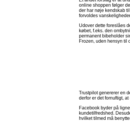
online shoppen følger de 
der har nøje kendskab ti
forvoldes vanskeligheder 
Udover dette foreslåes d
købet, f.eks. den ombytn
permanent bibeholder sin
Frozen, uden hensyn til 
Trustpilot genererer en 
derfor er det fornuftigt, 
Facebook byder på ligne
kundetilfredshed. Desude
hvilket tilmed må benyttes