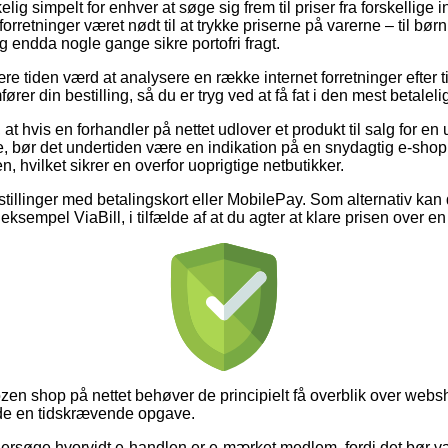
elig simpelt for enhver at søge sig frem til priser fra forskellige i
orretninger været nødt til at trykke priserne på varerne – til bør
og endda nogle gange sikre portofri fragt.
re tiden værd at analysere en række internet forretninger efter 
r din bestilling, så du er tryg ved at få fat i den mest betalelig
t hvis en forhandler på nettet udlover et produkt til salg for en
, bør det undertiden være en indikation på en snydagtig e-shop.
en, hvilket sikrer en overfor uoprigtige netbutikker.
estillinger med betalingskort eller MobilePay. Som alternativ kan 
 eksempel ViaBill, i tilfælde af at du agter at klare prisen over 
zen shop på nettet behøver de principielt få overblik over web
lde en tidskrævende opgave.
ndersøge hvorvidt e-handlen er e-mærket medlem, fordi det bør v