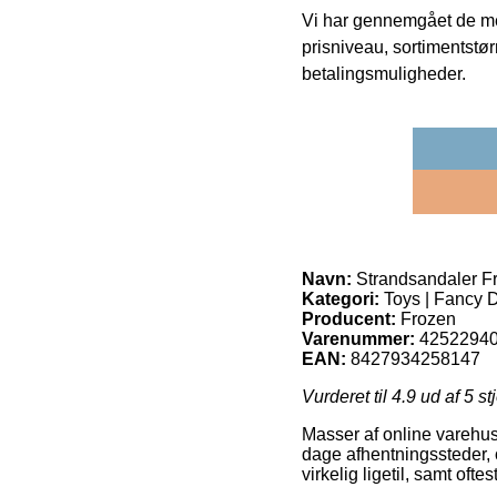
Vi har gennemgået de mes
prisniveau, sortimentstø
betalingsmuligheder.
Navn:
Strandsandaler F
Kategori:
Toys | Fancy 
Producent:
Frozen
Varenummer:
4252294
EAN:
8427934258147
Vurderet til
4.9
ud af 5 st
Masser af online varehuse
dage afhentningssteder, o
virkelig ligetil, samt of