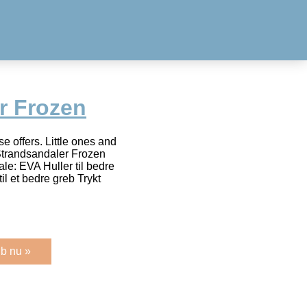
r Frozen
e offers. Little ones and
Strandsandaler Frozen
ale: EVA Huller til bedre
l et bedre greb Trykt
b nu »