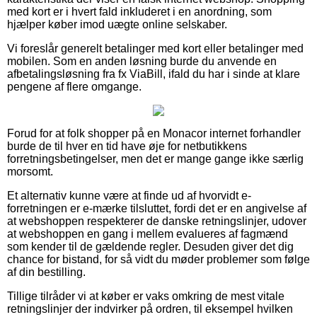
med kort er i hvert fald inkluderet i en anordning, som
hjælper køber imod uægte online selskaber.
Vi foreslår generelt betalinger med kort eller betalinger med
mobilen. Som en anden løsning burde du anvende en
afbetalingsløsning fra fx ViaBill, ifald du har i sinde at klare
pengene af flere omgange.
Forud for at folk shopper på en Monacor internet forhandler
burde de til hver en tid have øje for netbutikkens
forretningsbetingelser, men det er mange gange ikke særlig
morsomt.
Et alternativ kunne være at finde ud af hvorvidt e-
forretningen er e-mærke tilsluttet, fordi det er en angivelse af
at webshoppen respekterer de danske retningslinjer, udover
at webshoppen en gang i mellem evalueres af fagmænd
som kender til de gældende regler. Desuden giver det dig
chance for bistand, for så vidt du møder problemer som følge
af din bestilling.
Tillige tilråder vi at køber er vaks omkring de mest vitale
retningslinjer der indvirker på ordren, til eksempel hvilken