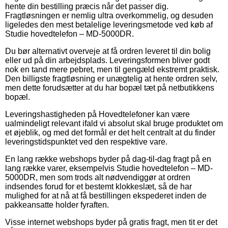
hente din bestilling præcis når det passer dig.
Fragtløsningen er nemlig ultra overkommelig, og desuden
ligeledes den mest betalelige leveringsmetode ved køb af
Studie hovedtelefon – MD-5000DR.
Du bør alternativt overveje at få ordren leveret til din bolig
eller ud på din arbejdsplads. Leveringsformen bliver godt
nok en tand mere pebret, men til gengæld ekstremt praktisk.
Den billigste fragtløsning er unægtelig at hente ordren selv,
men dette forudsætter at du har bopæl tæt på netbutikkens
bopæl.
Leveringshastigheden på Hovedtelefoner kan være
ualmindeligt relevant ifald vi absolut skal bruge produktet om
et øjeblik, og med det formål er det helt centralt at du finder
leveringstidspunktet ved den respektive vare.
En lang række webshops byder på dag-til-dag fragt på en
lang række varer, eksempelvis Studie hovedtelefon – MD-
5000DR, men som trods alt nødvendiggør at ordren
indsendes forud for et bestemt klokkeslæt, så de har
mulighed for at nå at få bestillingen ekspederet inden de
pakkeansatte holder fyraften.
Visse internet webshops byder på gratis fragt, men tit er det