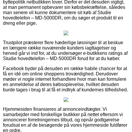
byttepolitik netbutikken lover. Derfor er det desuden vigtigt,
at man permanent opbevarer sin købsbekræftelse, således
man senere vil kunne dokumentere sit køb af Studie
hovedtelefon – MD-5000DR, om du søger et produkt til en
dreng eller pige.
Trustpilot præsterer flere hæderlige løsninger til at beskue
en længere række nuværende kunders iagttagelser og
herved går vi ind for, at du undersøger e-butikkens ratings af
Studie hovedtelefon – MD-5000DR forud for at du køber.
Facebook byder på desuden en række habile chancer for at
få en idé om online shoppens troværdighed. Derudover
møder vi nogle internet forhandlere hvor man kan formulere
en anmeldelse af deres købsoplevelse, hvilket desuden
burde tages i brug til at få et indtryk af kundernes tilfredshed.
Hjemmesiden finansieres af annonceindtægter. Vi
samarbejder med forskellige butikker på nettet eftersom vi
annoncerer forretningernes tilbud, og opnår godtgørelse
forudsat en af de besøgende på vores hjemmeside fuldfører
en ordre.