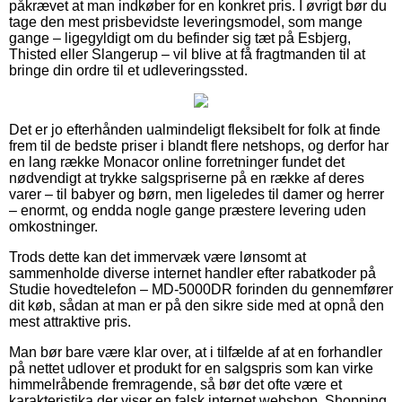
påkrævet at man indkøber for en konkret pris. I øvrigt bør du
tage den mest prisbevidste leveringsmodel, som mange
gange – ligegyldigt om du befinder sig tæt på Esbjerg,
Thisted eller Slangerup – vil blive at få fragtmanden til at
bringe din ordre til et udleveringssted.
Det er jo efterhånden ualmindeligt fleksibelt for folk at finde
frem til de bedste priser i blandt flere netshops, og derfor har
en lang række Monacor online forretninger fundet det
nødvendigt at trykke salgspriserne på en række af deres
varer – til babyer og børn, men ligeledes til damer og herrer
– enormt, og endda nogle gange præstere levering uden
omkostninger.
Trods dette kan det immervæk være lønsomt at
sammenholde diverse internet handler efter rabatkoder på
Studie hovedtelefon – MD-5000DR forinden du gennemfører
dit køb, sådan at man er på den sikre side med at opnå den
mest attraktive pris.
Man bør bare være klar over, at i tilfælde af at en forhandler
på nettet udlover et produkt for en salgspris som kan virke
himmelråbende fremragende, så bør det ofte være et
karakteristika der viser en falsk internet webshop. Shopping