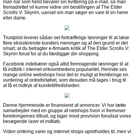
man når som helst bevarer sin kvittering på e-mail, så man
fremadrettet vil kunne vidne om bestillingen af The Elder
Scrolls V: Skyrim, uanset om man søger en vare til en herre
eller dame.
Trustpilot leverer sådan set fortræffelige løsninger til at læse
flere eksisterende kunders meninger og af den grund er det
smart, at du betragter e-firmaets kritik af The Elder Scrolls V:
Skyrim forud for at du færdiggør din shopping.
Facebook indebærer også altid fremragende løsninger til at
få indblik i internet virksomhedens popularitet. Herinde ses
mange online webshops hvor det er muligt at frembringe en
vurdering af ordreforløbet, som desuden må tages i brug til
at få et indtryk af kundetilfredsheden.
Denne hjemmeside er finansieret af annoncer. Vi har tætte
samarbejder med en gruppe af netshops hvori vi fremviser
forretningernes tilbud, og tager imod provision forudsat vores
besøgende laver et indkøb.
Viden omkring varer og internet shops opretholdes tit, men vi