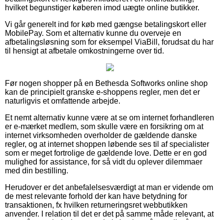
hvilket begunstiger køberen imod uægte online butikker.
Vi går generelt ind for køb med gængse betalingskort eller
MobilePay. Som et alternativ kunne du overveje en
afbetalingsløsning som for eksempel ViaBill, forudsat du har
til hensigt at afbetale omkostningerne over tid.
Før nogen shopper på en Bethesda Softworks online shop
kan de principielt granske e-shoppens regler, men det er
naturligvis et omfattende arbejde.
Et nemt alternativ kunne være at se om internet forhandleren
er e-mærket medlem, som skulle være en forsikring om at
internet virksomheden overholder de gældende danske
regler, og at internet shoppen løbende ses til af specialister
som er meget fortrolige de gældende love. Dette er en god
mulighed for assistance, for så vidt du oplever dilemmaer
med din bestilling.
Herudover er det anbefalelsesværdigt at man er vidende om
de mest relevante forhold der kan have betydning for
transaktionen, fx hvilken returneringsret webbutikken
anvender. I relation til det er det på samme måde relevant, at