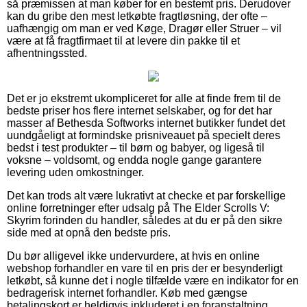
så præmissen at man køber for en bestemt pris. Derudover
kan du gribe den mest letkøbte fragtløsning, der ofte –
uafhængig om man er ved Køge, Dragør eller Struer – vil
være at få fragtfirmaet til at levere din pakke til et
afhentningssted.
Det er jo ekstremt ukompliceret for alle at finde frem til de
bedste priser hos flere internet selskaber, og for det har
masser af Bethesda Softworks internet butikker fundet det
uundgåeligt at formindske prisniveauet på specielt deres
bedst i test produkter – til børn og babyer, og ligeså til
voksne – voldsomt, og endda nogle gange garantere
levering uden omkostninger.
Det kan trods alt være lukrativt at checke et par forskellige
online forretninger efter udsalg på The Elder Scrolls V:
Skyrim forinden du handler, således at du er på den sikre
side med at opnå den bedste pris.
Du bør alligevel ikke undervurdere, at hvis en online
webshop forhandler en vare til en pris der er besynderligt
letkøbt, så kunne det i nogle tilfælde være en indikator for en
bedragerisk internet forhandler. Køb med gængse
betalingskort er heldigvis inkluderet i en foranstaltning,