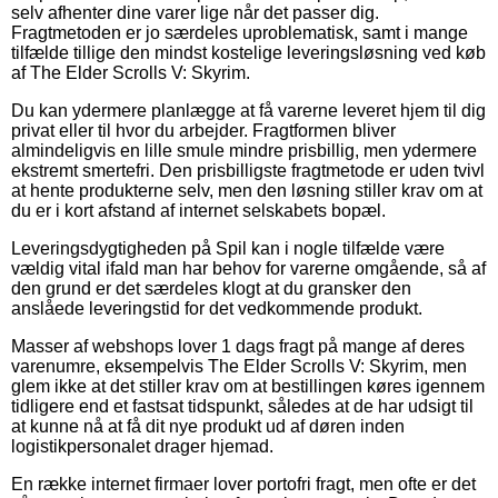
selv afhenter dine varer lige når det passer dig.
Fragtmetoden er jo særdeles uproblematisk, samt i mange
tilfælde tillige den mindst kostelige leveringsløsning ved køb
af The Elder Scrolls V: Skyrim.
Du kan ydermere planlægge at få varerne leveret hjem til dig
privat eller til hvor du arbejder. Fragtformen bliver
almindeligvis en lille smule mindre prisbillig, men ydermere
ekstremt smertefri. Den prisbilligste fragtmetode er uden tvivl
at hente produkterne selv, men den løsning stiller krav om at
du er i kort afstand af internet selskabets bopæl.
Leveringsdygtigheden på Spil kan i nogle tilfælde være
vældig vital ifald man har behov for varerne omgående, så af
den grund er det særdeles klogt at du gransker den
anslåede leveringstid for det vedkommende produkt.
Masser af webshops lover 1 dags fragt på mange af deres
varenumre, eksempelvis The Elder Scrolls V: Skyrim, men
glem ikke at det stiller krav om at bestillingen køres igennem
tidligere end et fastsat tidspunkt, således at de har udsigt til
at kunne nå at få dit nye produkt ud af døren inden
logistikpersonalet drager hjemad.
En række internet firmaer lover portofri fragt, men ofte er det