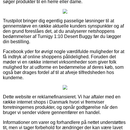
søger produkter til en herre eller dame.
Trustpilot bringer dig egentlig passelige løsninger til at
gennemstøve en række aktuelle kunders synspunkter og af
den grund foreslåes det, at du analyserer netshoppens
bedømmelser af Turnigy 1:10 Desert Buggy før du lægger
din bestilling.
Facebook yder for øvrigt nogle værdifulde muligheder for at
få indtryk af online shoppens pålidelighed. Foruden det
møder vi en række internet virksomheder som giver folk
mulighed for at udforme en bedømmelse af deres køb, som
også bør drages fordel af til at afveje tilfredsheden hos
kunderne.
Dette website er reklamefinansieret. Vi har aftaler med en
række internet shops i Danmark hvori vi fremviser
forretningernes produkter, og opnår godtgørelse når den
bruger vi sender videre gennemfører en handel.
Informationer om varer og forhandlere på nettet understøttes
tit, men vi tager forbehold for ændringer der kan være lavet