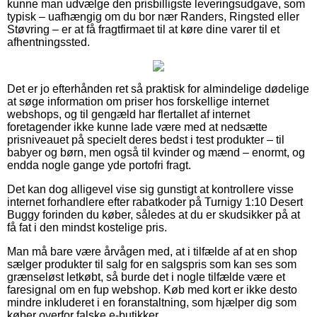
kunne man udvælge den prisbilligste leveringsudgave, som
typisk – uafhængig om du bor nær Randers, Ringsted eller
Støvring – er at få fragtfirmaet til at køre dine varer til et
afhentningssted.
Det er jo efterhånden ret så praktisk for almindelige dødelige
at søge information om priser hos forskellige internet
webshops, og til gengæld har flertallet af internet
foretagender ikke kunne lade være med at nedsætte
prisniveauet på specielt deres bedst i test produkter – til
babyer og børn, men også til kvinder og mænd – enormt, og
endda nogle gange yde portofri fragt.
Det kan dog alligevel vise sig gunstigt at kontrollere visse
internet forhandlere efter rabatkoder på Turnigy 1:10 Desert
Buggy forinden du køber, således at du er skudsikker på at
få fat i den mindst kostelige pris.
Man må bare være årvågen med, at i tilfælde af at en shop
sælger produkter til salg for en salgspris som kan ses som
grænseløst letkøbt, så burde det i nogle tilfælde være et
faresignal om en fup webshop. Køb med kort er ikke desto
mindre inkluderet i en foranstaltning, som hjælper dig som
køber overfor falske e-butikker.