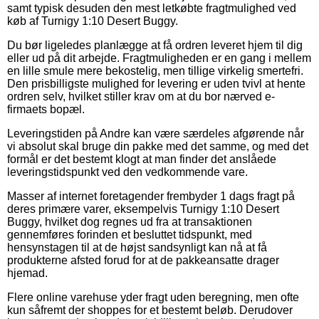
samt typisk desuden den mest letkøbte fragtmulighed ved
køb af Turnigy 1:10 Desert Buggy.
Du bør ligeledes planlægge at få ordren leveret hjem til dig
eller ud på dit arbejde. Fragtmuligheden er en gang i mellem
en lille smule mere bekostelig, men tillige virkelig smertefri.
Den prisbilligste mulighed for levering er uden tvivl at hente
ordren selv, hvilket stiller krav om at du bor nærved e-
firmaets bopæl.
Leveringstiden på Andre kan være særdeles afgørende når
vi absolut skal bruge din pakke med det samme, og med det
formål er det bestemt klogt at man finder det anslåede
leveringstidspunkt ved den vedkommende vare.
Masser af internet foretagender frembyder 1 dags fragt på
deres primære varer, eksempelvis Turnigy 1:10 Desert
Buggy, hvilket dog regnes ud fra at transaktionen
gennemføres forinden et besluttet tidspunkt, med
hensynstagen til at de højst sandsynligt kan nå at få
produkterne afsted forud for at de pakkeansatte drager
hjemad.
Flere online varehuse yder fragt uden beregning, men ofte
kun såfremt der shoppes for et bestemt beløb. Derudover