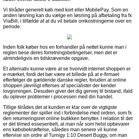
Vi tilråder generelt køb med kort eller MobilePay. Som en
anden løsning kan du vælge en løsning på afbetaling fra fx
ViaBill, i tilfælde af at du vil betale omkostningerne over en
periode.
Inden folk køber hos en forhandler på nettet kunne man i
reglen bese deres forretningsbetingelser, men det er
almindeligvis en tidskrævende opgave.
Et alternativ kunne være at se hvorvidt internet shoppen er
e-mærket, fordi det bør være et billede på at e-firmaet
efterfølger de gældende danske regler, foruden at online
shoppen jævnligt efterses af specialister der kender
lovgivningen. Desuden giver det dig genvej til bistand, ifald
du oplever problemer i processen med din handel.
Tillige tilrådes det at kunden er klar over de vigtigste
reglementer der spiller ind i forbindelse med ordren, som fx
den returneringsret online butikken benytter. I relation til det
er det tilmed essesentielt, at man når som helst opbevarer
ens købsbekræftelse, således man senere vil kunne
eftervise sin ordre af Turnigy 1:10 Desert Buggy, om man