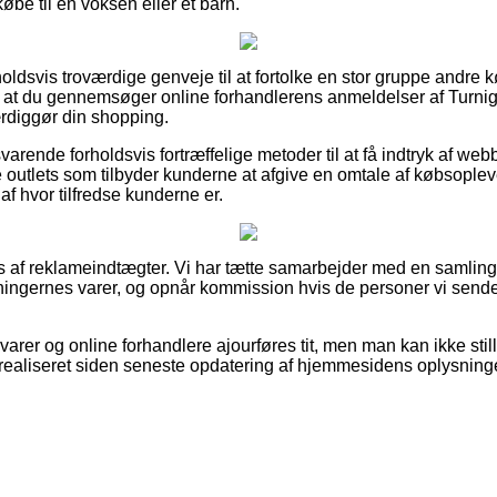
be til en voksen eller et barn.
rholdsvis troværdige genveje til at fortolke en stor gruppe andre 
s, at du gennemsøger online forhandlerens anmeldelser af Tur
ærdiggør din shopping.
varende forholdsvis fortræffelige metoder til at få indtryk af we
 outlets som tilbyder kunderne at afgive en omtale af købsopleve
 af hvor tilfredse kunderne er.
af reklameindtægter. Vi har tætte samarbejder med en samling a
tningernes varer, og opnår kommission hvis de personer vi sende
rer og online forhandlere ajourføres tit, men man kan ikke still
ealiseret siden seneste opdatering af hjemmesidens oplysninge