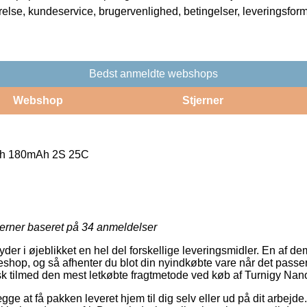
rrelse, kundeservice, brugervenlighed, betingelser, leveringsfor
Bedst anmeldte webshops
Webshop
Stjerner
ch 180mAh 2S 25C
jerner baseret på
34
anmeldelser
der i øjeblikket en hel del forskellige leveringsmidler. En af d
keshop, og så afhenter du blot din nyindkøbte vare når det passer
pisk tilmed den mest letkøbte fragtmetode ved køb af Turnigy 
e at få pakken leveret hjem til dig selv eller ud på dit arbejde. 