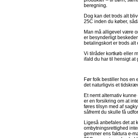
beregning.
Dog kan det trods alt bl
25C inden du køber, såda
Man må alligevel være omh
er besynderligt beskeden
betalingskort er trods al
Vi tilråder kortkøb eller 
ifald du har til hensigt 
Før folk bestiller hos en
det naturligvis et tidskr
Et nemt alternativ kunne
er en forsikring om at i
føres tilsyn med af sagk
såfremt du skulle få udfor
Ligeså anbefales det at 
ombytningsrettighed inter
gemmer ens faktura e-mai