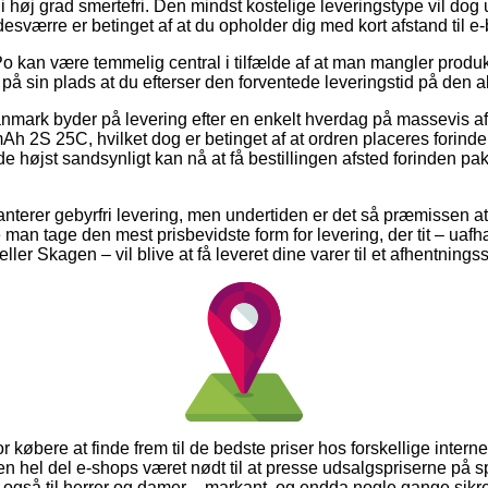
 i høj grad smertefri. Den mindst kostelige leveringstype vil dog 
sværre er betinget af at du opholder dig med kort afstand til e-
o kan være temmelig central i tilfælde af at man mangler produk
 på sin plads at du efterser den forventede leveringstid på den a
Danmark byder på levering efter en enkelt hverdag på massevis a
 2S 25C, hvilket dog er betinget af at ordren placeres forinden
de højst sandsynligt kan nå at få bestillingen afsted forinden 
erer gebyrfri levering, men undertiden er det så præmissen at 
le man tage den mest prisbevidste form for levering, der tit – u
eller Skagen – vil blive at få leveret dine varer til et afhentnings
l for købere at finde frem til de bedste priser hos forskellige inter
en hel del e-shops været nødt til at presse udsalgspriserne på sp
mt også til herrer og damer – markant, og endda nogle gange sikr