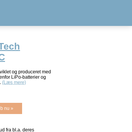
Tech
C
viklet og produceret med
nfor LiPo-batterier og
.
(Læs mere)
b nu »
 fra bl.a. deres