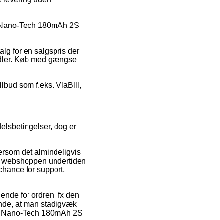
igy Nano-Tech 180mAh 2S
lg for en salgspris der
andler. Køb med gængse
ilbud som f.eks. ViaBill,
delsbetingelser, dog er
tersom det almindeligvis
 at webshoppen undertiden
chance for support,
ende for ordren, fx den
rende, at man stadigvæk
nigy Nano-Tech 180mAh 2S