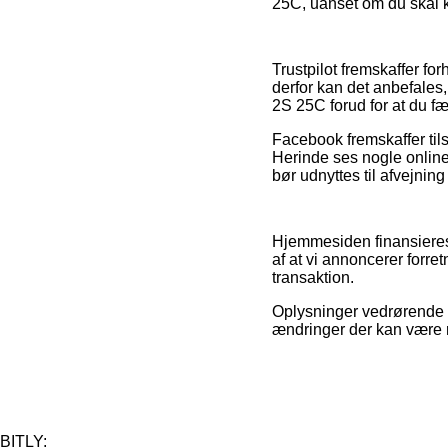
25C, uanset om du skal kø
Trustpilot fremskaffer fo
derfor kan det anbefale
2S 25C forud for at du f
Facebook fremskaffer tils
Herinde ses nogle online
bør udnyttes til afvejning
Hjemmesiden finansieres 
af at vi annoncerer forre
transaktion.
Oplysninger vedrørende va
ændringer der kan være r
BITLY: