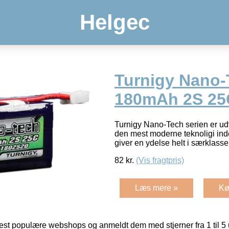
Helgec
Turnigy Nano-
180mAh 2S 25
Turnigy Nano-Tech serien er ud
den mest moderne teknoligi inde
giver en ydelse helt i særklasse
82
kr.
(Vis fragtpris)
Læs mere »
Kø
t populære webshops og anmeldt dem med stjerner fra 1 til 5 ud