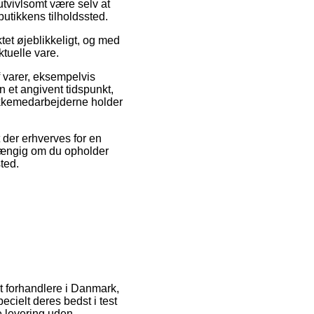
utvivlsomt være selv at
butikkens tilholdssted.
tet øjeblikkeligt, og med
ktuelle vare.
f varer, eksempelvis
 et angivent tidspunkt,
pakkemedarbejderne holder
der erhverves for en
afhængig om du opholder
sted.
net forhandlere i Danmark,
ecielt deres bedst i test
e levering uden