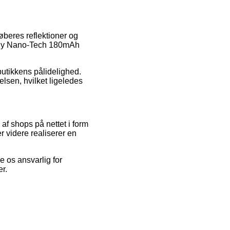
køberes reflektioner og
nigy Nano-Tech 180mAh
bbutikkens pålidelighed.
lsen, hvilket ligeledes
f shops på nettet i form
r videre realiserer en
e os ansvarlig for
r.