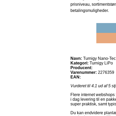
prisniveau, sortimentstø
betalingsmuligheder.
Navn:
Turnigy Nano-Te
Kategori:
Turnigy LiPo
Producent:
Varenummer:
2276359
EAN:
Vurderet til
4.1
ud af 5 st
Flere internet webshops y
i dag levering til en pak
super praktisk, samt ty
Du kan endvidere planlægg