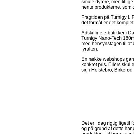
smule dyrere, men tillige
hente produkterne, som de
Fragttiden på Turnigy LiP
det formål er det komplet
Adskillige e-butikker i 
Turnigy Nano-Tech 180mAh
med hensynstagen til at 
fyraften.
En række webshops garant
konkret pris. Ellers skul
sig i Holstebro, Birkerød 
Det er i dag rigtig ligeti
og på grund af dette har 
produkter – til børn, sa