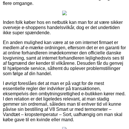
flere omgange.
Inden folk køber hos en netbutik kan man for at være sikker
overveje e-shoppens handelsvilkår, dog er det undertiden
ikke super spændende.
En anden mulighed kan være at se om internet firmaet er
medlem af e-mærke ordningen, eftersom det er en garanti for
at online forhandleren imødekommer den officielle danske
lovgivning, samt at internet forhandleren lejlighedsvis ses til
af fagmænd der kender til vilkårene. Desuden får du genvej
til hjælpende service, såfremt du oplever problemstillinger
som følge af din handel.
I øvrigt foreslåes det at man er på vagt for de mest
essentielle regler der indvirker på transaktionen,
eksempelvis den ombytningsrettighed e-butikken kører med.
I den relation er det ligeledes relevant, at man stadig
gemmer sin ordremail, således man til enhver tid vil kunne
påvise sin bestilling af V8 Smart ur med termometer –
Vandtæt – kropstemperatur – Sort, uafhængig om man skal
købe gave til en kvinde eller mand.