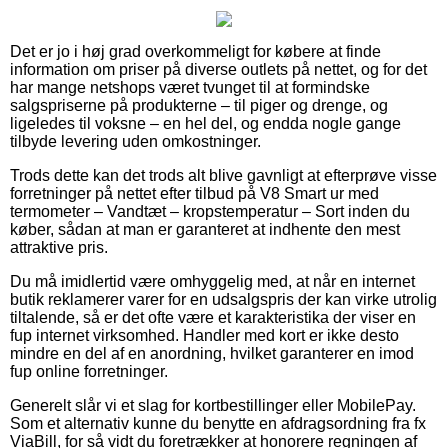
Det er jo i høj grad overkommeligt for købere at finde
information om priser på diverse outlets på nettet, og for det
har mange netshops været tvunget til at formindske
salgspriserne på produkterne – til piger og drenge, og
ligeledes til voksne – en hel del, og endda nogle gange
tilbyde levering uden omkostninger.
Trods dette kan det trods alt blive gavnligt at efterprøve visse
forretninger på nettet efter tilbud på V8 Smart ur med
termometer – Vandtæt – kropstemperatur – Sort inden du
køber, sådan at man er garanteret at indhente den mest
attraktive pris.
Du må imidlertid være omhyggelig med, at når en internet
butik reklamerer varer for en udsalgspris der kan virke utrolig
tiltalende, så er det ofte være et karakteristika der viser en
fup internet virksomhed. Handler med kort er ikke desto
mindre en del af en anordning, hvilket garanterer en imod
fup online forretninger.
Generelt slår vi et slag for kortbestillinger eller MobilePay.
Som et alternativ kunne du benytte en afdragsordning fra fx
ViaBill, for så vidt du foretrækker at honorere regningen af