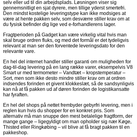
selv eller ud til din arbejdsplads. Løsningen viser sig
gennemsnitligt en sjat dyrere, men tillige yderst smertefri.
Den mindst kostelige leveringstype kan ikke modsiges at
være at hente pakken selv, som desværre stiller krav om at
du fysisk befinder dig lige ved e-forhandlerens lager.
Fragtperioden på Gadget kan være virkelig vital hvis man
skal bruge ordren fluks, og med det formål er det tydeligvis
relevant at man ser den forventede leveringsdato for den
relevante vare.
En hel del internet handler stiller garanti om muligheden for
dag-til-dag levering på en lang række varer, eksempelvis V8
Smart ur med termometer – Vandtæt – kropstemperatur –
Sort, men som ikke desto mindre stiller krav om at ordren
indsendes forinden et givent klokkeslæt, så de sandsynligvis
kan nå at få pakken ud af døren forinden de logistikansatte
har fyraften.
En hel del shops på nettet frembyder gebyrfri levering, men i
reglen kun hvis du shopper for en konkret pris. Som
alternativ må man snuppe den mest betalelige fragtform, der
mange gange – ligegyldigt om man opholder sig nær Køge,
Thisted eller Ringkøbing – vil blive at få bragt pakken til en
pakkeshop.