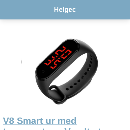
Helgec
V8 Smart ur med