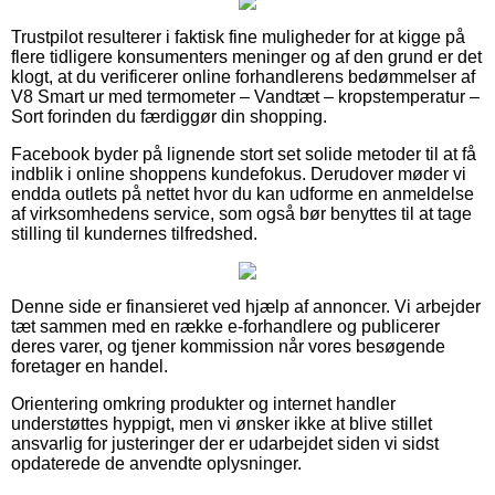
Trustpilot resulterer i faktisk fine muligheder for at kigge på
flere tidligere konsumenters meninger og af den grund er det
klogt, at du verificerer online forhandlerens bedømmelser af
V8 Smart ur med termometer – Vandtæt – kropstemperatur –
Sort forinden du færdiggør din shopping.
Facebook byder på lignende stort set solide metoder til at få
indblik i online shoppens kundefokus. Derudover møder vi
endda outlets på nettet hvor du kan udforme en anmeldelse
af virksomhedens service, som også bør benyttes til at tage
stilling til kundernes tilfredshed.
Denne side er finansieret ved hjælp af annoncer. Vi arbejder
tæt sammen med en række e-forhandlere og publicerer
deres varer, og tjener kommission når vores besøgende
foretager en handel.
Orientering omkring produkter og internet handler
understøttes hyppigt, men vi ønsker ikke at blive stillet
ansvarlig for justeringer der er udarbejdet siden vi sidst
opdaterede de anvendte oplysninger.