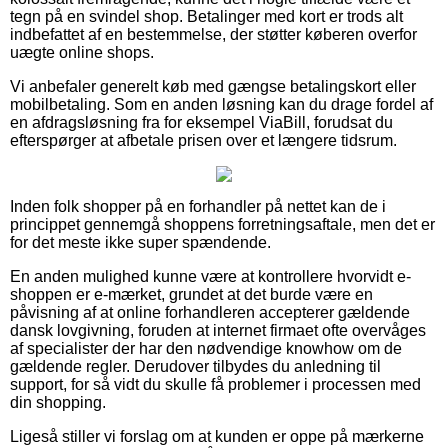
tegn på en svindel shop. Betalinger med kort er trods alt
indbefattet af en bestemmelse, der støtter køberen overfor
uægte online shops.
Vi anbefaler generelt køb med gængse betalingskort eller
mobilbetaling. Som en anden løsning kan du drage fordel af
en afdragsløsning fra for eksempel ViaBill, forudsat du
efterspørger at afbetale prisen over et længere tidsrum.
Inden folk shopper på en forhandler på nettet kan de i
princippet gennemgå shoppens forretningsaftale, men det er
for det meste ikke super spændende.
En anden mulighed kunne være at kontrollere hvorvidt e-
shoppen er e-mærket, grundet at det burde være en
påvisning af at online forhandleren accepterer gældende
dansk lovgivning, foruden at internet firmaet ofte overvåges
af specialister der har den nødvendige knowhow om de
gældende regler. Derudover tilbydes du anledning til
support, for så vidt du skulle få problemer i processen med
din shopping.
Ligeså stiller vi forslag om at kunden er oppe på mærkerne