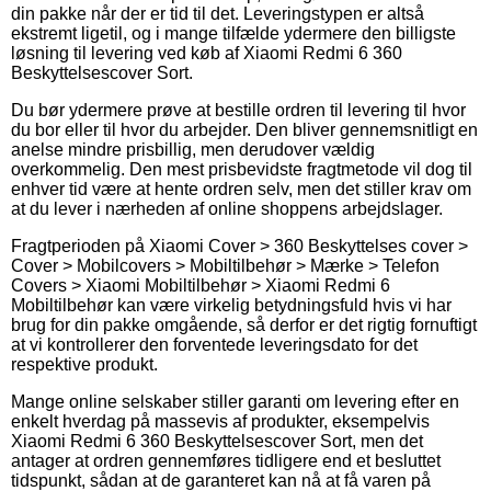
din pakke når der er tid til det. Leveringstypen er altså
ekstremt ligetil, og i mange tilfælde ydermere den billigste
løsning til levering ved køb af Xiaomi Redmi 6 360
Beskyttelsescover Sort.
Du bør ydermere prøve at bestille ordren til levering til hvor
du bor eller til hvor du arbejder. Den bliver gennemsnitligt en
anelse mindre prisbillig, men derudover vældig
overkommelig. Den mest prisbevidste fragtmetode vil dog til
enhver tid være at hente ordren selv, men det stiller krav om
at du lever i nærheden af online shoppens arbejdslager.
Fragtperioden på Xiaomi Cover > 360 Beskyttelses cover >
Cover > Mobilcovers > Mobiltilbehør > Mærke > Telefon
Covers > Xiaomi Mobiltilbehør > Xiaomi Redmi 6
Mobiltilbehør kan være virkelig betydningsfuld hvis vi har
brug for din pakke omgående, så derfor er det rigtig fornuftigt
at vi kontrollerer den forventede leveringsdato for det
respektive produkt.
Mange online selskaber stiller garanti om levering efter en
enkelt hverdag på massevis af produkter, eksempelvis
Xiaomi Redmi 6 360 Beskyttelsescover Sort, men det
antager at ordren gennemføres tidligere end et besluttet
tidspunkt, sådan at de garanteret kan nå at få varen på