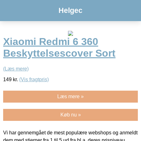
Helgec
Xiaomi Redmi 6 360
Beskyttelsescover Sort
(Læs mere)
149
kr.
(Vis fragtpris)
Læs mere »
Køb nu »
Vi har gennemgået de mest populære webshops og anmeldt
dem med stjerner fra 1 til 5 ud fra bl.a. deres prisniveau,