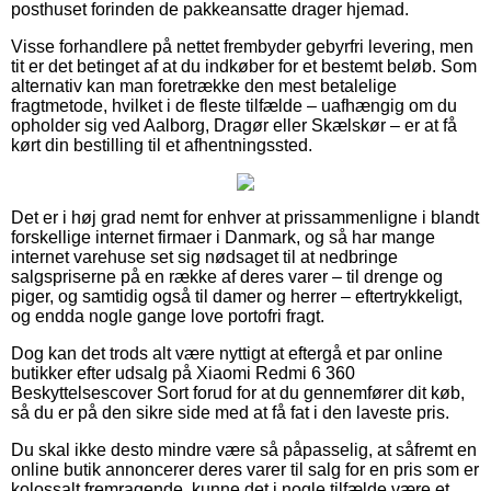
posthuset forinden de pakkeansatte drager hjemad.
Visse forhandlere på nettet frembyder gebyrfri levering, men
tit er det betinget af at du indkøber for et bestemt beløb. Som
alternativ kan man foretrække den mest betalelige
fragtmetode, hvilket i de fleste tilfælde – uafhængig om du
opholder sig ved Aalborg, Dragør eller Skælskør – er at få
kørt din bestilling til et afhentningssted.
Det er i høj grad nemt for enhver at prissammenligne i blandt
forskellige internet firmaer i Danmark, og så har mange
internet varehuse set sig nødsaget til at nedbringe
salgspriserne på en række af deres varer – til drenge og
piger, og samtidig også til damer og herrer – eftertrykkeligt,
og endda nogle gange love portofri fragt.
Dog kan det trods alt være nyttigt at eftergå et par online
butikker efter udsalg på Xiaomi Redmi 6 360
Beskyttelsescover Sort forud for at du gennemfører dit køb,
så du er på den sikre side med at få fat i den laveste pris.
Du skal ikke desto mindre være så påpasselig, at såfremt en
online butik annoncerer deres varer til salg for en pris som er
kolossalt fremragende, kunne det i nogle tilfælde være et