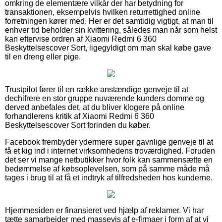
omkring de elementære vilkår der har betydning for
transaktionen, eksempelvis hvilken returrettighed online
forretningen kører med. Her er det samtidig vigtigt, at man til
enhver tid beholder sin kvittering, således man når som helst
kan eftervise ordren af Xiaomi Redmi 6 360
Beskyttelsescover Sort, ligegyldigt om man skal købe gave
til en dreng eller pige.
Trustpilot fører til en række anstændige genveje til at
dechifrere en stor gruppe nuværende kunders domme og
derved anbefales det, at du bliver klogere på online
forhandlerens kritik af Xiaomi Redmi 6 360
Beskyttelsescover Sort forinden du køber.
Facebook frembyder ydermere super gavnlige genveje til at
få et kig ind i internet virksomhedens troværdighed. Foruden
det ser vi mange netbutikker hvor folk kan sammensætte en
bedømmelse af købsoplevelsen, som på samme måde må
tages i brug til at få et indtryk af tilfredsheden hos kunderne.
Hjemmesiden er finansieret ved hjælp af reklamer. Vi har
tætte samarbejder med massevis af e-firmaer i form af at vi