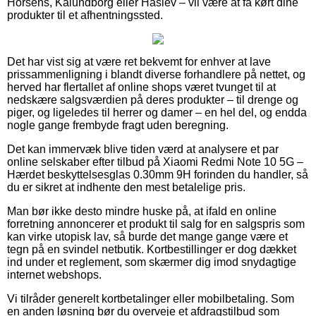
Horsens, Kalundborg eller Haslev – vil være at få kørt dine
produkter til et afhentningssted.
Det har vist sig at være ret bekvemt for enhver at lave
prissammenligning i blandt diverse forhandlere på nettet, og
herved har flertallet af online shops været tvunget til at
nedskære salgsværdien på deres produkter – til drenge og
piger, og ligeledes til herrer og damer – en hel del, og endda
nogle gange frembyde fragt uden beregning.
Det kan immervæk blive tiden værd at analysere et par
online selskaber efter tilbud på Xiaomi Redmi Note 10 5G –
Hærdet beskyttelsesglas 0.30mm 9H forinden du handler, så
du er sikret at indhente den mest betalelige pris.
Man bør ikke desto mindre huske på, at ifald en online
forretning annoncerer et produkt til salg for en salgspris som
kan virke utopisk lav, så burde det mange gange være et
tegn på en svindel netbutik. Kortbestillinger er dog dækket
ind under et reglement, som skærmer dig imod snydagtige
internet webshops.
Vi tilråder generelt kortbetalinger eller mobilbetaling. Som
en anden løsning bør du overveje et afdragstilbud som