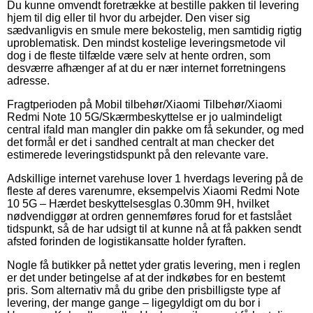
Du kunne omvendt foretrække at bestille pakken til levering
hjem til dig eller til hvor du arbejder. Den viser sig
sædvanligvis en smule mere bekostelig, men samtidig rigtig
uproblematisk. Den mindst kostelige leveringsmetode vil
dog i de fleste tilfælde være selv at hente ordren, som
desværre afhænger af at du er nær internet forretningens
adresse.
Fragtperioden på Mobil tilbehør/Xiaomi Tilbehør/Xiaomi
Redmi Note 10 5G/Skærmbeskyttelse er jo ualmindeligt
central ifald man mangler din pakke om få sekunder, og med
det formål er det i sandhed centralt at man checker det
estimerede leveringstidspunkt på den relevante vare.
Adskillige internet varehuse lover 1 hverdags levering på de
fleste af deres varenumre, eksempelvis Xiaomi Redmi Note
10 5G – Hærdet beskyttelsesglas 0.30mm 9H, hvilket
nødvendiggør at ordren gennemføres forud for et fastslået
tidspunkt, så de har udsigt til at kunne nå at få pakken sendt
afsted forinden de logistikansatte holder fyraften.
Nogle få butikker på nettet yder gratis levering, men i reglen
er det under betingelse af at der indkøbes for en bestemt
pris. Som alternativ må du gribe den prisbilligste type af
levering, der mange gange – ligegyldigt om du bor i