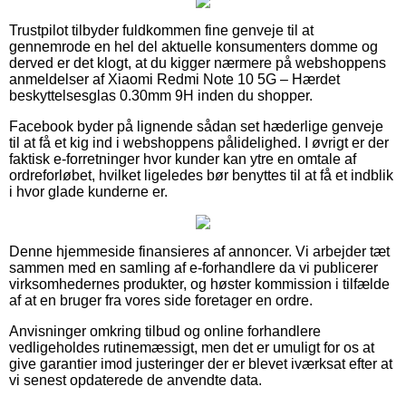
Trustpilot tilbyder fuldkommen fine genveje til at
gennemrode en hel del aktuelle konsumenters domme og
derved er det klogt, at du kigger nærmere på webshoppens
anmeldelser af Xiaomi Redmi Note 10 5G – Hærdet
beskyttelsesglas 0.30mm 9H inden du shopper.
Facebook byder på lignende sådan set hæderlige genveje
til at få et kig ind i webshoppens pålidelighed. I øvrigt er der
faktisk e-forretninger hvor kunder kan ytre en omtale af
ordreforløbet, hvilket ligeledes bør benyttes til at få et indblik
i hvor glade kunderne er.
Denne hjemmeside finansieres af annoncer. Vi arbejder tæt
sammen med en samling af e-forhandlere da vi publicerer
virksomhedernes produkter, og høster kommission i tilfælde
af at en bruger fra vores side foretager en ordre.
Anvisninger omkring tilbud og online forhandlere
vedligeholdes rutinemæssigt, men det er umuligt for os at
give garantier imod justeringer der er blevet iværksat efter at
vi senest opdaterede de anvendte data.