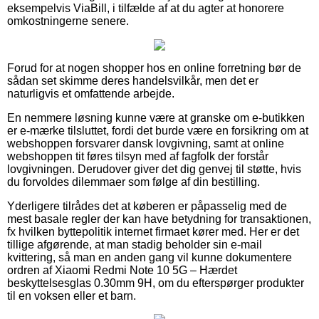
eksempelvis ViaBill, i tilfælde af at du agter at honorere
omkostningerne senere.
Forud for at nogen shopper hos en online forretning bør de
sådan set skimme deres handelsvilkår, men det er
naturligvis et omfattende arbejde.
En nemmere løsning kunne være at granske om e-butikken
er e-mærke tilsluttet, fordi det burde være en forsikring om at
webshoppen forsvarer dansk lovgivning, samt at online
webshoppen tit føres tilsyn med af fagfolk der forstår
lovgivningen. Derudover giver det dig genvej til støtte, hvis
du forvoldes dilemmaer som følge af din bestilling.
Yderligere tilrådes det at køberen er påpasselig med de
mest basale regler der kan have betydning for transaktionen,
fx hvilken byttepolitik internet firmaet kører med. Her er det
tillige afgørende, at man stadig beholder sin e-mail
kvittering, så man en anden gang vil kunne dokumentere
ordren af Xiaomi Redmi Note 10 5G – Hærdet
beskyttelsesglas 0.30mm 9H, om du efterspørger produkter
til en voksen eller et barn.