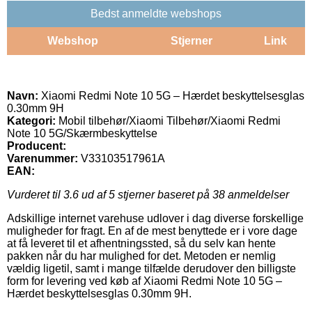
Bedst anmeldte webshops
Webshop
Stjerner
Link
Navn:
Xiaomi Redmi Note 10 5G – Hærdet beskyttelsesglas
0.30mm 9H
Kategori:
Mobil tilbehør/Xiaomi Tilbehør/Xiaomi Redmi
Note 10 5G/Skærmbeskyttelse
Producent:
Varenummer:
V33103517961A
EAN:
Vurderet til
3.6
ud af 5 stjerner baseret på
38
anmeldelser
Adskillige internet varehuse udlover i dag diverse forskellige
muligheder for fragt. En af de mest benyttede er i vore dage
at få leveret til et afhentningssted, så du selv kan hente
pakken når du har mulighed for det. Metoden er nemlig
vældig ligetil, samt i mange tilfælde derudover den billigste
form for levering ved køb af Xiaomi Redmi Note 10 5G –
Hærdet beskyttelsesglas 0.30mm 9H.