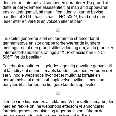
den returret internet virksomheden garanterer. På grund af
dette er det ydermere essesentielt, at man altid opbevarer
ens kvitteringsmail, så man i fremtiden vil kunne bevise
handlen af XLR-chassis han – NC-506/P, hvad end man
leder efter en vare til en voksen eller et barn.
Trustpilot genererer stort set fornemme chancer for at
gennemstøve en stor gruppe forhenværende kunders
meninger og af den grund stiller vi forslag om, at du gransker
internet forhandlerens ratings af XLR-chassis han – NC-
506/P før du bestiller.
Facebook resulterer i ligeledes egentlig gavnlige genveje til
at få indtryk af online firmaets kundetilfredshed. Foruden det
ser vi nogle webshops hvor det er muligt at forfatte en
bedømmelse af deres købsoplevelse, hvilket tilmed kan
benyttes til at fornemme tidligere kunders oplevelser.
Denne side finansieres af reklamer. Vi har tætte samarbejder
med en række online webshops eftersom vi annoncerer
forretningernes produkter, og tager provision såfremt de
brugere vi sender videre gennemfører et indkøb.