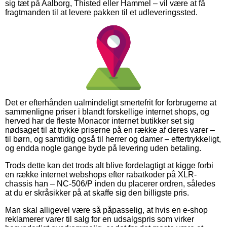
sig tæt på Aalborg, Thisted eller Hammel – vil være at få
fragtmanden til at levere pakken til et udleveringssted.
Det er efterhånden ualmindeligt smertefrit for forbrugerne at
sammenligne priser i blandt forskellige internet shops, og
herved har de fleste Monacor internet butikker set sig
nødsaget til at trykke priserne på en række af deres varer –
til børn, og samtidig også til herrer og damer – eftertrykkeligt,
og endda nogle gange byde på levering uden betaling.
Trods dette kan det trods alt blive fordelagtigt at kigge forbi
en række internet webshops efter rabatkoder på XLR-
chassis han – NC-506/P inden du placerer ordren, således
at du er skråsikker på at skaffe sig den billigste pris.
Man skal alligevel være så påpasselig, at hvis en e-shop
reklamerer varer til salg for en udsalgspris som virker