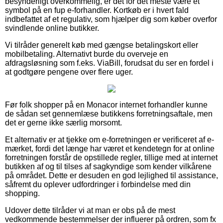
besynderligt overkommelig, er det for det meste være et
symbol på en fup e-forhandler. Kortkøb er i hvert fald
indbefattet af et regulativ, som hjælper dig som køber overfor
svindlende online butikker.
Vi tilråder generelt køb med gængse betalingskort eller
mobilbetaling. Alternativt burde du overveje en
afdragsløsning som f.eks. ViaBill, forudsat du ser en fordel i
at godtgøre pengene over flere uger.
Før folk shopper på en Monacor internet forhandler kunne
de sådan set gennemlæse butikkens forretningsaftale, men
det er gerne ikke særlig morsomt.
Et alternativ er at tjekke om e-forretningen er verificeret af e-
mærket, fordi det længe har været et kendetegn for at online
forretningen forstår de opstillede regler, tillige med at internet
butikken af og til tilses af sagkyndige som kender vilkårene
på området. Dette er desuden en god lejlighed til assistance,
såfremt du oplever udfordringer i forbindelse med din
shopping.
Udover dette tilråder vi at man er obs på de mest
vedkommende bestemmelser der influerer på ordren, som fx