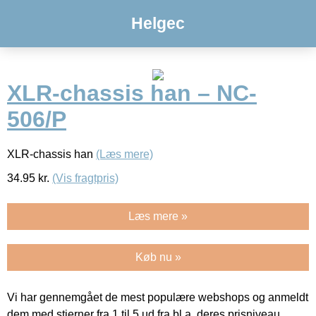
Helgec
XLR-chassis han – NC-
506/P
XLR-chassis han
(Læs mere)
34.95
kr.
(Vis fragtpris)
Læs mere »
Køb nu »
Vi har gennemgået de mest populære webshops og anmeldt
dem med stjerner fra 1 til 5 ud fra bl.a. deres prisniveau,