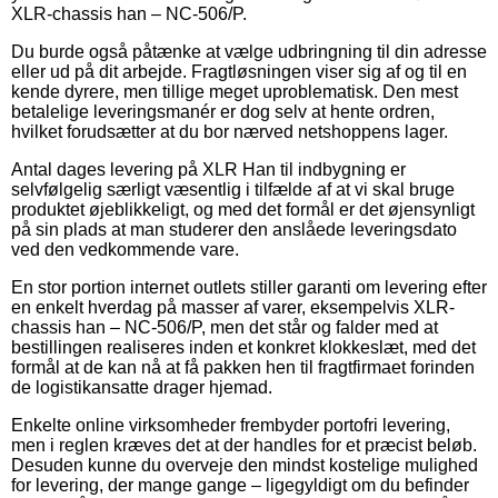
XLR-chassis han – NC-506/P.
Du burde også påtænke at vælge udbringning til din adresse
eller ud på dit arbejde. Fragtløsningen viser sig af og til en
kende dyrere, men tillige meget uproblematisk. Den mest
betalelige leveringsmanér er dog selv at hente ordren,
hvilket forudsætter at du bor nærved netshoppens lager.
Antal dages levering på XLR Han til indbygning er
selvfølgelig særligt væsentlig i tilfælde af at vi skal bruge
produktet øjeblikkeligt, og med det formål er det øjensynligt
på sin plads at man studerer den anslåede leveringsdato
ved den vedkommende vare.
En stor portion internet outlets stiller garanti om levering efter
en enkelt hverdag på masser af varer, eksempelvis XLR-
chassis han – NC-506/P, men det står og falder med at
bestillingen realiseres inden et konkret klokkeslæt, med det
formål at de kan nå at få pakken hen til fragtfirmaet forinden
de logistikansatte drager hjemad.
Enkelte online virksomheder frembyder portofri levering,
men i reglen kræves det at der handles for et præcist beløb.
Desuden kunne du overveje den mindst kostelige mulighed
for levering, der mange gange – ligegyldigt om du befinder