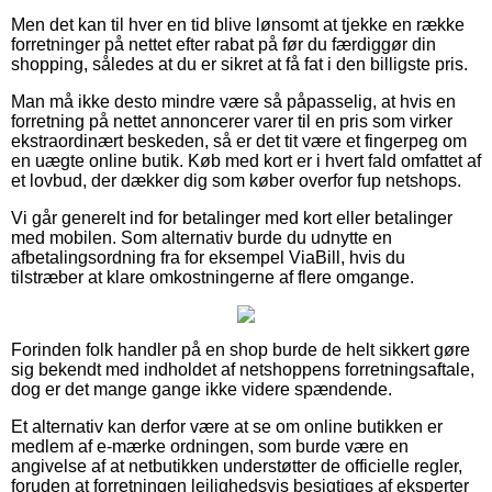
Men det kan til hver en tid blive lønsomt at tjekke en række
forretninger på nettet efter rabat på før du færdiggør din
shopping, således at du er sikret at få fat i den billigste pris.
Man må ikke desto mindre være så påpasselig, at hvis en
forretning på nettet annoncerer varer til en pris som virker
ekstraordinært beskeden, så er det tit være et fingerpeg om
en uægte online butik. Køb med kort er i hvert fald omfattet af
et lovbud, der dækker dig som køber overfor fup netshops.
Vi går generelt ind for betalinger med kort eller betalinger
med mobilen. Som alternativ burde du udnytte en
afbetalingsordning fra for eksempel ViaBill, hvis du
tilstræber at klare omkostningerne af flere omgange.
Forinden folk handler på en shop burde de helt sikkert gøre
sig bekendt med indholdet af netshoppens forretningsaftale,
dog er det mange gange ikke videre spændende.
Et alternativ kan derfor være at se om online butikken er
medlem af e-mærke ordningen, som burde være en
angivelse af at netbutikken understøtter de officielle regler,
foruden at forretningen lejlighedsvis besigtiges af eksperter