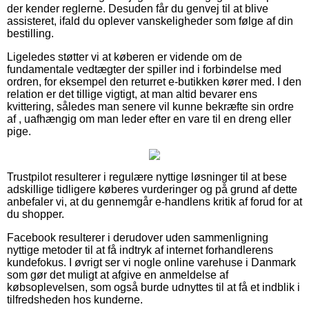
der kender reglerne. Desuden får du genvej til at blive
assisteret, ifald du oplever vanskeligheder som følge af din
bestilling.
Ligeledes støtter vi at køberen er vidende om de
fundamentale vedtægter der spiller ind i forbindelse med
ordren, for eksempel den returret e-butikken kører med. I den
relation er det tillige vigtigt, at man altid bevarer ens
kvittering, således man senere vil kunne bekræfte sin ordre
af , uafhængig om man leder efter en vare til en dreng eller
pige.
Trustpilot resulterer i regulære nyttige løsninger til at bese
adskillige tidligere køberes vurderinger og på grund af dette
anbefaler vi, at du gennemgår e-handlens kritik af forud for at
du shopper.
Facebook resulterer i derudover uden sammenligning
nyttige metoder til at få indtryk af internet forhandlerens
kundefokus. I øvrigt ser vi nogle online varehuse i Danmark
som gør det muligt at afgive en anmeldelse af
købsoplevelsen, som også burde udnyttes til at få et indblik i
tilfredsheden hos kunderne.