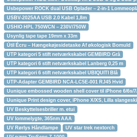
Usbepower ROCK dual USB Oplader – 2-in-1 Lommeoplade
USBV-2025AA USB 2.0 Kabel 1,8m
USHIO HPL 750WCN – 230V/750W
Usynlig tape tape 19mm x 33m
Útil Écru – Hængekøjesidetaske Af økologisk Bomuld
UTP kategori 5 stift netværkskabel GEMBIRD Grå
UTP kategori 6 stift netværkskabel Lanberg 0,25 m
UTP kategori 6 stift netværkskabel UBIQUITI Blå
UTP-Adapter GEMBIRD NCA-LC5E-001 RJ45 Hvid
Uunique embossed wooden shell cover til iPhone 6/6s/7/
Uunique Print design cover, iPhone X/XS, Lilla slangesk
UV Beskyttelsesbriller m. etui
UV lommelygte, 365nm AAA
UV Rørlys Håndlampe
UV star trek nextorch
UV-pære TruSens Z-1000