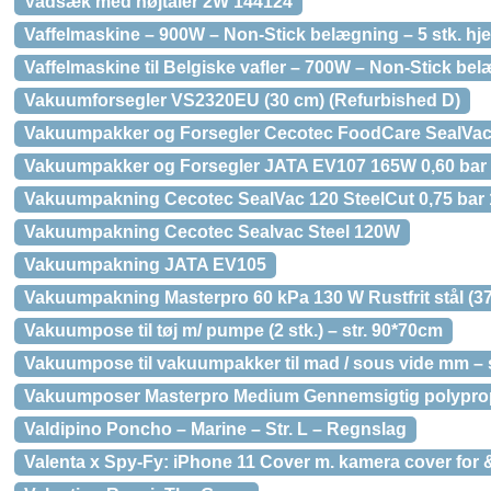
Vadsæk med højtaler 2W 144124
Vaffelmaskine – 900W – Non-Stick belægning – 5 stk. hje
Vaffelmaskine til Belgiske vafler – 700W – Non-Stick be
Vakuumforsegler VS2320EU (30 cm) (Refurbished D)
Vakuumpakker og Forsegler Cecotec FoodCare SealVac
Vakuumpakker og Forsegler JATA EV107 165W 0,60 bar 
Vakuumpakning Cecotec SealVac 120 SteelCut 0,75 bar
Vakuumpakning Cecotec Sealvac Steel 120W
Vakuumpakning JATA EV105
Vakuumpakning Masterpro 60 kPa 130 W Rustfrit stål (37
Vakuumpose til tøj m/ pumpe (2 stk.) – str. 90*70cm
Vakuumpose til vakuumpakker til mad / sous vide mm – 
Vakuumposer Masterpro Medium Gennemsigtig polyprop
Valdipino Poncho – Marine – Str. L – Regnslag
Valenta x Spy-Fy: iPhone 11 Cover m. kamera cover for 