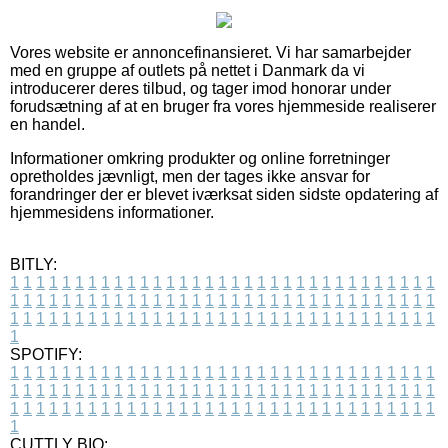
Vores website er annoncefinansieret. Vi har samarbejder
med en gruppe af outlets på nettet i Danmark da vi
introducerer deres tilbud, og tager imod honorar under
forudsætning af at en bruger fra vores hjemmeside realiserer
en handel.
Informationer omkring produkter og online forretninger
opretholdes jævnligt, men der tages ikke ansvar for
forandringer der er blevet iværksat siden sidste opdatering af
hjemmesidens informationer.
BITLY:
1
1
1
1
1
1
1
1
1
1
1
1
1
1
1
1
1
1
1
1
1
1
1
1
1
1
1
1
1
1
1
1
1
1
1
1
1
1
1
1
1
1
1
1
1
1
1
1
1
1
1
1
1
1
1
1
1
1
1
1
1
1
1
1
1
1
1
1
1
1
1
1
1
1
1
1
1
1
1
1
1
1
1
1
1
1
1
1
1
1
1
1
1
1
1
1
1
1
1
1
SPOTIFY:
1
1
1
1
1
1
1
1
1
1
1
1
1
1
1
1
1
1
1
1
1
1
1
1
1
1
1
1
1
1
1
1
1
1
1
1
1
1
1
1
1
1
1
1
1
1
1
1
1
1
1
1
1
1
1
1
1
1
1
1
1
1
1
1
1
1
1
1
1
1
1
1
1
1
1
1
1
1
1
1
1
1
1
1
1
1
1
1
1
1
1
1
1
1
1
1
1
1
1
1
CUTTLY BIO: