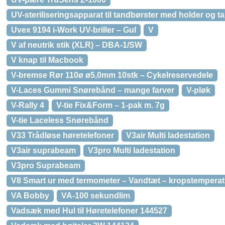
UV-steriliseringsapparat til tandbørster med holder og
Uvex 9194 i-Work UV-briller – Gul
V
V af neutrik stik (XLR) – DBA-1/SW
V knap til Macbook
V-bremse Rør 110ø ø5,0mm 10stk – Cykelreservedele
V-Laces Gummi Snørebånd – mange farver
V-pløk
V-Rally 4
V-tie Fix&Form – 1-pak m. 7g
V-tie Laceless Snørebånd
V33 Trådløse høretelefoner
V3air Multi ladestation
V3air suprabeam
V3pro Multi ladestation
V3pro Suprabeam
V8 Smart ur med termometer – Vandtæt – kropstemperatu
VA Bobby
VA-100 sekundlim
Vadsæk med Hul til Høretelefoner 144527