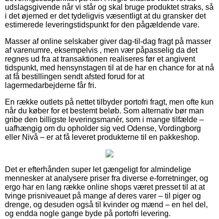
udslagsgivende når vi står og skal bruge produktet straks, så
i det øjemed er det tydeligvis væsentligt at du gransker det
estimerede leveringstidspunkt for den pågældende vare.
Masser af online selskaber giver dag-til-dag fragt på masser
af varenumre, eksempelvis , men vær påpasselig da det
regnes ud fra at transaktionen realiseres før et angivent
tidspunkt, med hensynstagen til at de har en chance for at nå
at få bestillingen sendt afsted forud for at
lagermedarbejderne får fri.
En række outlets på nettet tilbyder portofri fragt, men ofte kun
når du køber for et bestemt beløb. Som alternativ bør man
gribe den billigste leveringsmanér, som i mange tilfælde –
uafhængig om du opholder sig ved Odense, Vordingborg
eller Nivå – er at få leveret produkterne til en pakkeshop.
Det er efterhånden super let gængeligt for almindelige
mennesker at analysere priser fra diverse e-forretninger, og
ergo har en lang række online shops været presset til at at
tvinge prisniveauet på mange af deres varer – til piger og
drenge, og desuden også til kvinder og mænd – en hel del,
og endda nogle gange byde på portofri levering.