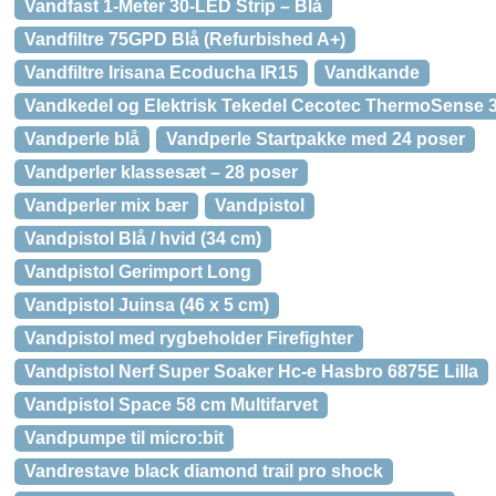
Vandfast 1-Meter 30-LED Strip – Blå
Vandfiltre 75GPD Blå (Refurbished A+)
Vandfiltre Irisana Ecoducha IR15
Vandkande
Vandkedel og Elektrisk Tekedel Cecotec ThermoSense 3
Vandperle blå
Vandperle Startpakke med 24 poser
Vandperler klassesæt – 28 poser
Vandperler mix bær
Vandpistol
Vandpistol Blå / hvid (34 cm)
Vandpistol Gerimport Long
Vandpistol Juinsa (46 x 5 cm)
Vandpistol med rygbeholder Firefighter
Vandpistol Nerf Super Soaker Hc-e Hasbro 6875E Lilla
Vandpistol Space 58 cm Multifarvet
Vandpumpe til micro:bit
Vandrestave black diamond trail pro shock