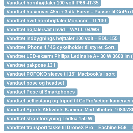
Vandtæt hornhøjttaler 100 volt IP66 -IT-35
Vandtæt hus/cover 45m + 3stk. Farve – Passer til GoPro
Vandtæt hvid hornhøjttaler Monacor – IT-130
Vandtæt højtalersæt i hvid – WALL-04/WS
Vandtæt indbygnings højttaler 100 volt – EDL-155
Vandtæt iPhone 4 / 4S cykelholder til styret. Sort.
Vandtæt LED-skærm Philips Ledinaire A+ 30 W 3600 lm (
Vandtæt pakpose 13 l
Vandtæt POFOKO sleeve til 15″ Macbook’s i sort
Vandtæt pose og headset
Vandtæt Pose til Smartphones
Vandtæt selfiestang og tripod til GoPro/action kameraer
Vandtæt Sports Aktivitets Kamera. Med tilbehør. 1080/780
Vandtæt strømforsyning Ledkia 150 W
Vandtæt transport taske til DroneX Pro – Eachine E58 –