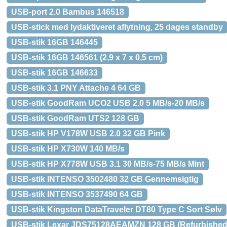
USB-port 2.0 Bambus 146518
USB-stick med lydaktiveret aflytning, 25 dages standby
USB-stik 16GB 146445
USB-stik 16GB 146561 (2,9 x 7 x 0,5 cm)
USB-stik 16GB 146633
USB-stik 3.1 PNY Attache 4 64 GB
USB-stik GoodRam UCO2 USB 2.0 5 MB/s-20 MB/s
USB-stik GoodRam UTS2 128 GB
USB-stik HP V178W USB 2.0 32 GB Pink
USB-stik HP X730W 140 MB/s
USB-stik HP X778W USB 3.1 30 MB/s-75 MB/s Mint
USB-stik INTENSO 3502480 32 GB Gennemsigtig
USB-stik INTENSO 3537490 64 GB
USB-stik Kingston DataTraveler DT80 Type C Sort Sølv
USB-stik Lexar JDS75128AEAMZN 128 GB (Refurbished