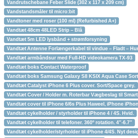
Vandrutschebane Feber Slide (302 x 117 x 209 cm)
Vandstandsmåler til micro:bit
Vandtoner med roser (100 ml) (Refurbished A+)
Vandtæt 48cm 48LED Strip – Blå
Vandtæt 5m LED lysbånd + strømforsyning
Vandtæt Antenne Forlængerkabel til vindue – Fladt – Hu
Vandtæt armbåndsur med Full-HD videokamera TX-93
Vandtæt boks Contact Waterproof
Vandtæt boks Samsung Galaxy S8 KSIX Aqua Case Sor
Vandtæt Catalyst iPhone 6 Plus cover. Sort/Space grey.
Vandtæt Cover / Holder m. Roterbar Vægbeslag til Smar
Vandtæt cover til iPhone 6/6s Plus Haweel, iPhone iPhon
Vandtæt cykelholder / styrholder til iPhone 4 / 4S. Hvid.
Vandtæt cykelholder til telefoner. 360º rotation. 4″-6.7″
Vandtæt cykelholder/styrholder til iPhone 4/4S. Nyt desi