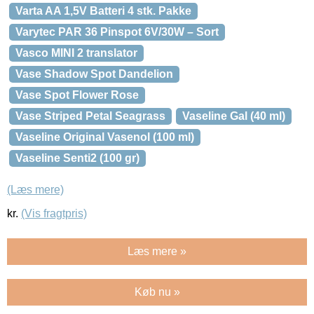
Varta AA 1,5V Batteri 4 stk. Pakke
Varytec PAR 36 Pinspot 6V/30W – Sort
Vasco MINI 2 translator
Vase Shadow Spot Dandelion
Vase Spot Flower Rose
Vase Striped Petal Seagrass
Vaseline Gal (40 ml)
Vaseline Original Vasenol (100 ml)
Vaseline Senti2 (100 gr)
(Læs mere)
kr.
(Vis fragtpris)
Læs mere »
Køb nu »