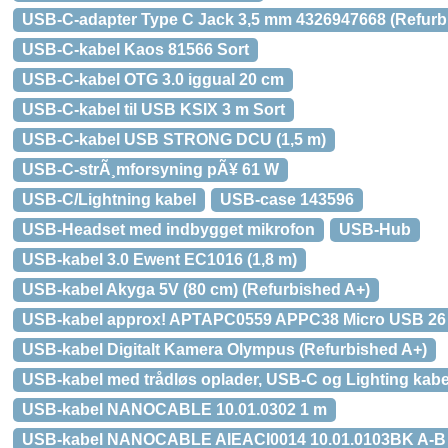
USB-C-adapter Type C Jack 3,5 mm 4326947668 (Refurb
USB-C-kabel Kaos 81566 Sort
USB-C-kabel OTG 3.0 iggual 20 cm
USB-C-kabel til USB KSIX 3 m Sort
USB-C-kabel USB STRONG DCU (1,5 m)
USB-C-strÃ¸mforsyning pÃ¥ 61 W
USB-C/Lightning kabel
USB-case 143596
USB-Headset med indbygget mikrofon
USB-Hub
USB-kabel 3.0 Ewent EC1016 (1,8 m)
USB-kabel Akyga 5V (80 cm) (Refurbished A+)
USB-kabel approx! APTAPC0559 APPC38 Micro USB 26 
USB-kabel Digitalt Kamera Olympus (Refurbished A+)
USB-kabel med trådløs oplader, USB-C og Lighting kabe
USB-kabel NANOCABLE 10.01.0302 1 m
USB-kabel NANOCABLE AIEACI0014 10.01.0103BK A-B 