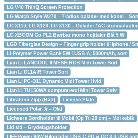
LG V40 ThinQ Screen Protection
LG Watch Style W270 – Trådløs oplader med kabel – Sor
LG X110, LG X120, LG X130 – Oplader / AC strømadapte
LG XBOOM Go PL2 Bærbar mono højttaler Blå 5 W
LGD Fiberglas Design – Finger grip holder til iphone / 
Li-Polymer Power Bank 5W 1USB-A, 5000mAh, sort
Lian Li LANCOOL II MESH RGB Midi Tower Sort
Lian Li O11AIR Tower Sort
Lian Li PC-O11 Dynamic Midi Tower Hvid
Lian Li TU150WA computeretui Mini Tower Sølv
Libratone Zipp (Rød)
License Plate
Licensed Polar Jr – Olaf
Licheers Bordholder til Mobil (Op Til 20 cm) – Mørkeblå
Lid sid – Grydelågsholder
LIFEPower 96W Biloplader USB-C PD & QC 3.0 USB sor