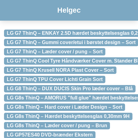
Helgec
LG G7 ThinQ – ENKAY 2.5D hærdet beskyttelsesglas 0,
LG G7 ThinQ – Gummi cover/etui i børstet design – Sort
LG G7 ThinQ – Læder cover / pung – Sort
LG G7 ThinQ Cool Tyre Håndværker Cover m. Stander B
LG G7 ThinQ Krusell NORA Plast Cover – Sort
LG G7 ThinQ TPU Cover Lichti Grain Sort
LG G8 ThinQ – DUX DUCIS Skin Pro læder cover – Blå
LG G8s ThinQ – AMORUS "full glue" hærdet beskyttels
LG G8s ThinQ – Hard cover i Læder Design – Sort
LG G8s ThinQ – Hærdet beskyttelsesglas 0,30mm 9H
LG G8s ThinQ – Læder cover / pung – Brun
LG GP57ES40 DVD-brænder Ekstern