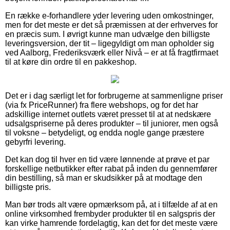
En række e-forhandlere yder levering uden omkostninger,
men for det meste er det så præmissen at der erhverves for
en præcis sum. I øvrigt kunne man udvælge den billigste
leveringsversion, der tit – ligegyldigt om man opholder sig
ved Aalborg, Frederiksværk eller Nivå – er at få fragtfirmaet
til at køre din ordre til en pakkeshop.
Det er i dag særligt let for forbrugerne at sammenligne priser
(via fx PriceRunner) fra flere webshops, og for det har
adskillige internet outlets været presset til at at nedskære
udsalgspriserne på deres produkter – til juniorer, men også
til voksne – betydeligt, og endda nogle gange præstere
gebyrfri levering.
Det kan dog til hver en tid være lønnende at prøve et par
forskellige netbutikker efter rabat på inden du gennemfører
din bestilling, så man er skudsikker på at modtage den
billigste pris.
Man bør trods alt være opmærksom på, at i tilfælde af at en
online virksomhed frembyder produkter til en salgspris der
kan virke hamrende fordelagtig, kan det for det meste være