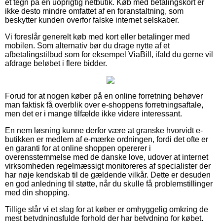
et tegn på en uoprigtig netbutik. Køb med betalingskort er
ikke desto mindre omfattet af en foranstaltning, som
beskytter kunden overfor falske internet selskaber.
Vi foreslår generelt køb med kort eller betalinger med
mobilen. Som alternativ bør du drage nytte af et
afbetalingstilbud som for eksempel ViaBill, ifald du gerne vil
afdrage beløbet i flere bidder.
Forud for at nogen køber på en online forretning behøver
man faktisk få overblik over e-shoppens forretningsaftale,
men det er i mange tilfælde ikke videre interessant.
En nem løsning kunne derfor være at granske hvorvidt e-
butikken er medlem af e-mærke ordningen, fordi det ofte er
en garanti for at online shoppen opererer i
overensstemmelse med de danske love, udover at internet
virksomheden regelmæssigt monitoreres af specialister der
har nøje kendskab til de gældende vilkår. Dette er desuden
en god anledning til støtte, når du skulle få problemstillinger
med din shopping.
Tillige slår vi et slag for at køber er omhyggelig omkring de
mest betydningsfulde forhold der har betydning for købet,