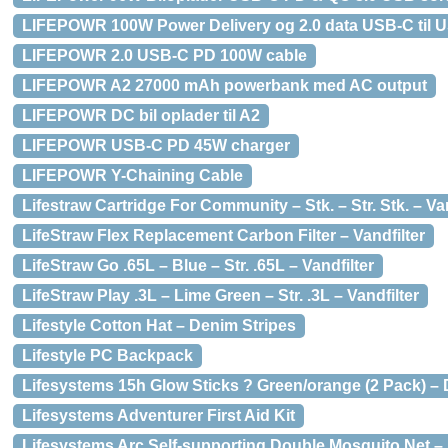
LIFEPOWR 100W Power Delivery og 2.0 data USB-C til 
LIFEPOWR 2.0 USB-C PD 100W cable
LIFEPOWR A2 27000 mAh powerbank med AC output
LIFEPOWR DC bil oplader til A2
LIFEPOWR USB-C PD 45W charger
LIFEPOWR Y-Chaining Cable
Lifestraw Cartridge For Community – Stk. – Str. Stk. – Van
LifeStraw Flex Replacement Carbon Filter – Vandfilter
LifeStraw Go .65L – Blue – Str. .65L – Vandfilter
LifeStraw Play .3L – Lime Green – Str. .3L – Vandfilter
Lifestyle Cotton Hat – Denim Stripes
Lifestyle PC Backpack
Lifesystems 15h Glow Sticks ? Green/orange (2 Pack) – 
Lifesystems Adventurer First Aid Kit
Lifesystems Arc Self-supporting Double Mosquito Net 