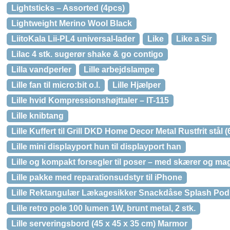
Lightsticks – Assorted (4pcs)
Lightweight Merino Wool Black
LiitoKala Lii-PL4 universal-lader
Like
Like a Sir
Lilac 4 stk. sugerør shake & go contigo
Lilla vandperler
Lille arbejdslampe
Lille fan til micro:bit o.l.
Lille Hjælper
Lille hvid Kompressionshøjttaler – IT-115
Lille knibtang
Lille Kuffert til Grill DKD Home Decor Metal Rustfrit stål (
Lille mini displayport hun til displayport han
Lille og kompakt forsegler til poser – med skærer og ma
Lille pakke med reparationsudstyr til iPhone
Lille Rektangulær Lækagesikker Snackdåse Splash Pod
Lille retro pole 100 lumen 1W, brunt metal, 2 stk.
Lille serveringsbord (45 x 45 x 35 cm) Marmor