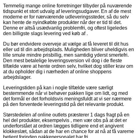
Temmelig mange online forretninger tilbyder på nuværende
tidspunkt et stort udvalg af leveringsudgaver. En af de mest
moderne er for nærværende udleveringssteder, så du selv
kan hente de nyindkøbte produkter når der er tid til det.
Denne er altså usædvanlig problemfri, og oftest ligeledes
den billigste slags levering ved køb af .
Du bør endvidere overveje at vælge at få leveret til dit hus
eller ud til din arbejdsplads. Muligheden bliver uheldigvis en
lille smule mindre prisbillig, men samtidig yderst smertefri.
Den mest betalelige leveringsversion vil dog i de fleste
tilfælde være at hente ordren selv, hvilket dog stiller krav om
at du opholder dig i nærheden af online shoppens
arbejdslager.
Leveringstiden på kan i nogle tilfælde være særligt
bestemmende når vi behøver pakken lige om lidt, og med
det formål er det forholdsvis meningsfuldt at vi ser nærmere
på den forventede leveringstid på det relevante produkt.
Størstedelen af online outlets præsterer 1 dags fragt på en
hel del produkter, eksempelvis , men vær obs på at det er
underforstået at ordren lægges tidligere end et angivent
klokkeslæt, sådan at de har en chance for at nå at få varerne
betjent forinden pakkepersonalet har fri.