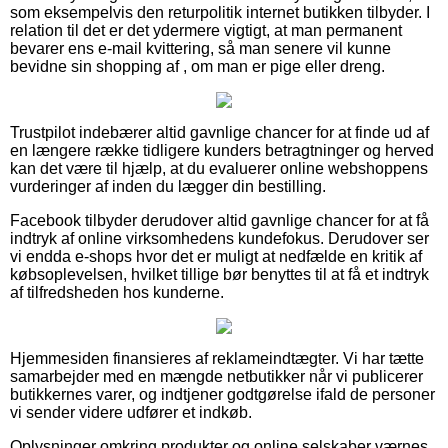
som eksempelvis den returpolitik internet butikken tilbyder. I
relation til det er det ydermere vigtigt, at man permanent
bevarer ens e-mail kvittering, så man senere vil kunne
bevidne sin shopping af , om man er pige eller dreng.
Trustpilot indebærer altid gavnlige chancer for at finde ud af
en længere række tidligere kunders betragtninger og herved
kan det være til hjælp, at du evaluerer online webshoppens
vurderinger af inden du lægger din bestilling.
Facebook tilbyder derudover altid gavnlige chancer for at få
indtryk af online virksomhedens kundefokus. Derudover ser
vi endda e-shops hvor det er muligt at nedfælde en kritik af
købsoplevelsen, hvilket tillige bør benyttes til at få et indtryk
af tilfredsheden hos kunderne.
Hjemmesiden finansieres af reklameindtægter. Vi har tætte
samarbejder med en mængde netbutikker når vi publicerer
butikkernes varer, og indtjener godtgørelse ifald de personer
vi sender videre udfører et indkøb.
Oplysninger omkring produkter og online selskaber værnes