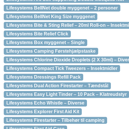
Lifesystems BellNet double myggenet – 2 personer
Lifesystems BellNet King Size myggenet
Lifesystems Bite & Sting Relief – 20ml Roll-on – Insektmi
Lifesystems Bite Relief Click
Lifesystems Box myggenet – Single
Lifesystems Camping Førstehjælpstaske
Lifesystems Chlorine Dioxide Droplets (2 X 30ml) – Dive
Lifesystems Compact Tick Tweezers – Insektmidler
Lifesystems Dressings Refill Pack
Lifesystems Dual Action Firestarter – Tændstål
Lifesystems Easy Light Tinder – 10 Pack – Klatreudstyr
Lifesystems Echo Whistle – Diverse
Lifesystems Explorer First Aid Kit
Lifesystems Firestarter – Tilbehør til camping
Lifesystems First Aid Case