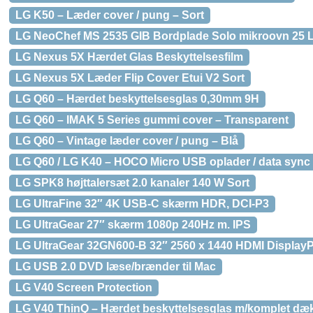
LG K50 – Læder cover / pung – Sort
LG NeoChef MS 2535 GIB Bordplade Solo mikroovn 25 L
LG Nexus 5X Hærdet Glas Beskyttelsesfilm
LG Nexus 5X Læder Flip Cover Etui V2 Sort
LG Q60 – Hærdet beskyttelsesglas 0,30mm 9H
LG Q60 – IMAK 5 Series gummi cover – Transparent
LG Q60 – Vintage læder cover / pung – Blå
LG Q60 / LG K40 – HOCO Micro USB oplader / data sync 
LG SPK8 højttalersæt 2.0 kanaler 140 W Sort
LG UltraFine 32″ 4K USB-C skærm HDR, DCI-P3
LG UltraGear 27″ skærm 1080p 240Hz m. IPS
LG UltraGear 32GN600-B 32″ 2560 x 1440 HDMI Display
LG USB 2.0 DVD læse/brænder til Mac
LG V40 Screen Protection
LG V40 ThinQ – Hærdet beskyttelsesglas m/komplet dæk