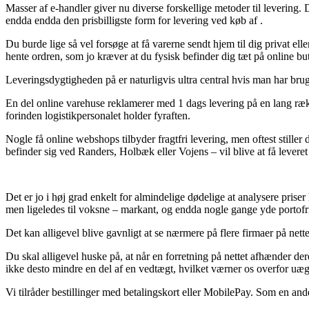
Masser af e-handler giver nu diverse forskellige metoder til levering. 
endda endda den prisbilligste form for levering ved køb af .
Du burde lige så vel forsøge at få varerne sendt hjem til dig privat ell
hente ordren, som jo kræver at du fysisk befinder dig tæt på online bu
Leveringsdygtigheden på er naturligvis ultra central hvis man har brug 
En del online varehuse reklamerer med 1 dags levering på en lang række
forinden logistikpersonalet holder fyraften.
Nogle få online webshops tilbyder fragtfri levering, men oftest stille
befinder sig ved Randers, Holbæk eller Vojens – vil blive at få leveret 
Det er jo i høj grad enkelt for almindelige dødelige at analysere priser 
men ligeledes til voksne – markant, og endda nogle gange yde portofri
Det kan alligevel blive gavnligt at se nærmere på flere firmaer på nette
Du skal alligevel huske på, at når en forretning på nettet afhænder der
ikke desto mindre en del af en vedtægt, hvilket værner os overfor uægt
Vi tilråder bestillinger med betalingskort eller MobilePay. Som en and