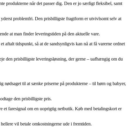
te produkterne når det passer dig. Den er jo særligt fleksibel, samt
 yderst problemfri. Den prisbilligste fragtform er utvivlsomt selv at
sende at man finder leveringstiden på den aktuelle vare.
 aftalt tidspunkt, så at de sandsynligvis kan nå at få varerne ordnet
veje den prisbilligste leveringsløsning, der gerne – uafhængig om du
 sig nødsaget til at sænke priserne på produkterne – til børn og babyer,
odtage den prisbilligste pris.
ære et faresignal om en uoprigtig netbutik. Køb med betalingskort er
 hellere vil betale omkostningerne ude i fremtiden.