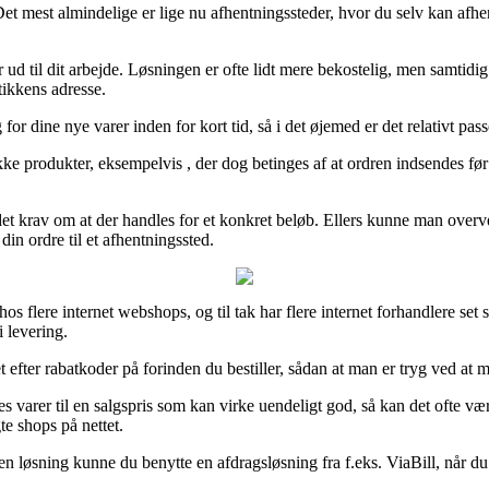
Det mest almindelige er lige nu afhentningssteder, hvor du selv kan afhen
er ud til dit arbejde. Løsningen er ofte lidt mere bekostelig, men samtidig
tikkens adresse.
for dine nye varer inden for kort tid, så i det øjemed er det relativt pas
 produkter, eksempelvis , der dog betinges af at ordren indsendes før et
r det krav om at der handles for et konkret beløb. Ellers kunne man over
din ordre til et afhentningssted.
hos flere internet webshops, og til tak har flere internet forhandlere set
 levering.
t efter rabatkoder på forinden du bestiller, sådan at man er tryg ved at m
es varer til en salgspris som kan virke uendeligt god, så kan det ofte v
e shops på nettet.
en løsning kunne du benytte en afdragsløsning fra f.eks. ViaBill, når du