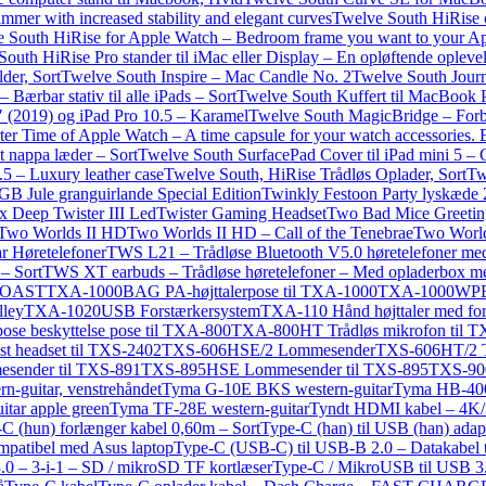
mmer with increased stability and elegant curves
Twelve South HiRise c
 South HiRise for Apple Watch – Bedroom frame you want to your Ap
outh HiRise Pro stander til iMac eller Display – En opløftende opleve
der, Sort
Twelve South Inspire – Mac Candle No. 2
Twelve South Journ
Bærbar stativ til alle iPads – Sort
Twelve South Kuffert til MacBook 
″ (2019) og iPad Pro 10.5 – Karamel
Twelve South MagicBridge – Forbin
er Time of Apple Watch – A time capsule for your watch accessories. 
 nappa læder – Sort
Twelve South SurfacePad Cover til iPad mini 5 –
.5 – Luxury leather case
Twelve South, HiRise Trådløs Oplader, Sort
Tw
 Jule granguirlande Special Edition
Twinkly Festoon Party lyskæde
x Deep Twister III Led
Twister Gaming Headset
Two Bad Mice Greetin
Two Worlds II HD
Two Worlds II HD – Call of the Tenebrae
Two World
 Høretelefoner
TWS L21 – Trådløse Bluetooth V5.0 høretelefoner med
– Sort
TWS XT earbuds – Trådløse høretelefoner – Med opladerbox m
COAST
TXA-1000BAG PA-højttalerpose til TXA-1000
TXA-1000WPB P
lley
TXA-1020USB Forstærkersystem
TXA-110 Hånd højttaler med for
se beskyttelse pose til TXA-800
TXA-800HT Trådløs mikrofon til 
t headset til TXS-2402
TXS-606HSE/2 Lommesender
TXS-606HT/2 T
ender til TXS-891
TXS-895HSE Lommesender til TXS-895
TXS-90
guitar, venstrehåndet
Tyma G-10E BKS western-guitar
Tyma HB-400
tar apple green
Tyma TF-28E western-guitar
Tyndt HDMI kabel – 4K/
-C (hun) forlænger kabel 0,60m – Sort
Type-C (han) til USB (han) adap
mpatibel med Asus laptop
Type-C (USB-C) til USB-B 2.0 – Datakabel t
0 – 3-i-1 – SD / mikroSD TF kortlæser
Type-C / MikroUSB til USB 3.