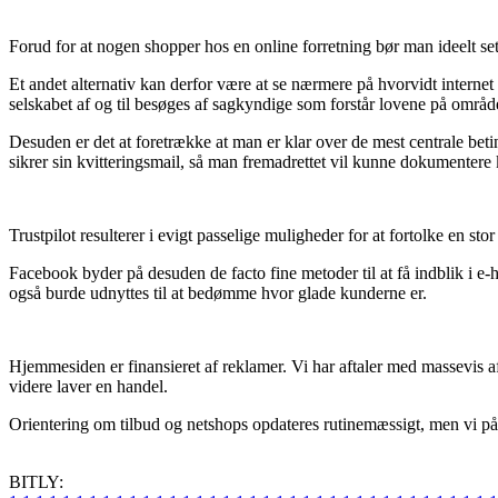
Forud for at nogen shopper hos en online forretning bør man ideelt se
Et andet alternativ kan derfor være at se nærmere på hvorvidt interne
selskabet af og til besøges af sagkyndige som forstår lovene på området
Desuden er det at foretrække at man er klar over de mest centrale betin
sikrer sin kvitteringsmail, så man fremadrettet vil kunne dokumentere 
Trustpilot resulterer i evigt passelige muligheder for at fortolke en st
Facebook byder på desuden de facto fine metoder til at få indblik i e-
også burde udnyttes til at bedømme hvor glade kunderne er.
Hjemmesiden er finansieret af reklamer. Vi har aftaler med massevis a
videre laver en handel.
Orientering om tilbud og netshops opdateres rutinemæssigt, men vi påta
BITLY: