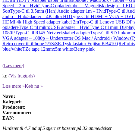
HDMI HDTV Adapter kabel til smartphone / MacBook / Tablet – Gr
Speed – 2m – Hvid
Type-C opladerkabel – Magnetisk design – LED i
Sort
Type-C til 3.5mm (Han) Audio adapter 1m – Hvid
Type-C til Aud
audio – Hub/adapter – 4K ultra HD
Type-C til HDMI + VGA + DVI a
HDMI 4k High Speed adapter kabel 2m
Type-C til Lenovo USB DP st
opladere
Type-C til mikroUSB adapter – Hvid
Type-C til mini Displ
1080P
Type-C til RJ45 Netværkskabel adapter
Type-C til SD hukomme
VGA adapter – 1080p – Understøtter OS Mac / Android / Windows
T
Retro cover til iPhone 5/5S/SE.
Tysk tastatur Fujitsu KB410 (Refurbi
blue/white
TZe tape 12mmx5m white/Berry pink
(Læs mere)
kr.
(Vis fragtpris)
Læs mere »
Køb nu »
Navn:
Kategori:
Producent:
Varenummer:
EAN:
Vurderet til
4.7
ud af 5 stjerner baseret på
32
anmeldelser