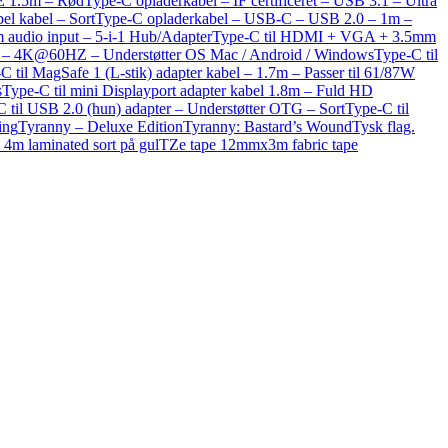
E 1.5m – Rød
Type-C opladerkabel – IF certificeret – USB 3.1 – Ultra
el kabel – Sort
Type-C opladerkabel – USB-C – USB 2.0 – 1m –
udio input – 5-i-1 Hub/Adapter
Type-C til HDMI + VGA + 3.5mm
r – 4K@60HZ – Understøtter OS Mac / Android / Windows
Type-C til
C til MagSafe 1 (L-stik) adapter kabel – 1.7m – Passer til 61/87W
s
Type-C til mini Displayport adapter kabel 1.8m – Fuld HD
 til USB 2.0 (hun) adapter – Understøtter OTG – Sort
Type-C til
ing
Tyranny – Deluxe Edition
Tyranny: Bastard’s Wound
Tysk flag.
4m laminated sort på gul
TZe tape 12mmx3m fabric tape