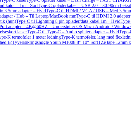
å
Type-C kabel
Type-C oplader kabel – Dash Charge – FAST CHARG
ndikator – 1m – Sort
Type-C opladerkabel – USB 2.0 – 30-90cm fleksib
io 3.5mm adapter – Hvid
Type-C til HDMI / VGA / USB – Med 3.5mm a
dapter / Hub – Til Laptop/MacBook mm
Type-C til HDMI 2.0 adapte
ik (hun)
Type-C til Lightning 8 pin oplader/data kabel 1m – Hvid
Type-
ayPort adapter – 4K@60HZ – Understøtter OS Mac / Android / Window
lseskort læser
Type-C til Type-C – Audio splitter adapter – Hvid
Type-C
ype-K termoføler 1 meter ledning
Type-K termoføler, lang med flexledn
shed B)
Tyverisikringsnøgle Youin M1008 8″-10″ Sort
TZe tape 12mm x 