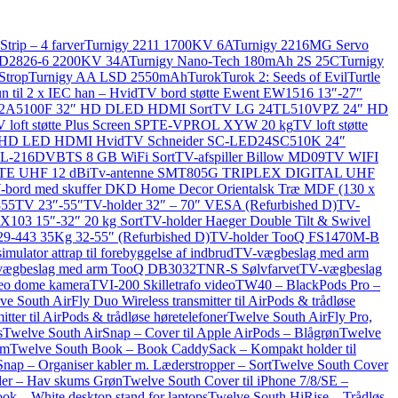
rip – 4 farver
Turnigy 2211 1700KV 6A
Turnigy 2216MG Servo
 D2826-6 2200KV 34A
Turnigy Nano-Tech 180mAh 2S 25C
Turnigy
Strop
Turnigy AA LSD 2550mAh
Turok
Turok 2: Seeds of Evil
Turtle
n til 2 x IEC han – Hvid
TV bord støtte Ewent EW1516 13″-27″
32A5100F 32″ HD DLED HDMI Sort
TV LG 24TL510VPZ 24″ HD
 loft støtte Plus Screen SPTE-VPROL XYW 20 kg
TV loft støtte
ll HD LED HDMI Hvid
TV Schneider SC-LED24SC510K 24″
BSL-216DVBTS 8 GB WiFi Sort
TV-afspiller Billow MD09TV WIFI
TE UHF 12 dBi
Tv-antenne SMT805G TRIPLEX DIGITAL UHF
-bord med skuffer DKD Home Decor Orientalsk Træ MDF (130 x
355TV 23″-55″
TV-holder 32″ – 70″ VESA (Refurbished D)
TV-
X103 15″-32″ 20 kg Sort
TV-holder Haeger Double Tilt & Swivel
443 35Kg 32-55″ (Refurbished D)
TV-holder TooQ FS1470M-B
imulator attrap til forebyggelse af indbrud
TV-vægbeslag med arm
ægbeslag med arm TooQ DB3032TNR-S Sølvfarvet
TV-vægbeslag
deo dome kamera
TVI-200 Skilletrafo video
TW40 – BlackPods Pro –
ve South AirFly Duo Wireless transmitter til AirPods & trådløse
tter til AirPods & trådløse høretelefoner
Twelve South AirFly Pro,
s
Twelve South AirSnap – Cover til Apple AirPods – Blågrøn
Twelve
um
Twelve South Book – Book CaddySack – Kompakt holder til
nap – Organiser kabler m. Læderstropper – Sort
Twelve South Cover
æder – Hav skums Grøn
Twelve South Cover til iPhone 7/8/SE –
k – White desktop stand for laptops
Twelve South HiRise – Trådløs