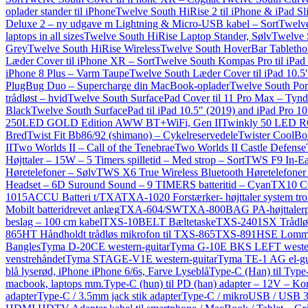
oplader stander til iPhone
Twelve South HiRise 2 til iPhone & iPad Sli
Deluxe 2 – ny udgave m Lightning & Micro-USB kabel – Sort
Twelve
laptops in all sizes
Twelve South HiRise Laptop Stander, Sølv
Twelve S
Grey
Twelve South HiRise Wireless
Twelve South HoverBar Tablethol
Læder Cover til iPhone XR – Sort
Twelve South Kompas Pro til iPad – 
iPhone 8 Plus – Varm Taupe
Twelve South Læder Cover til iPad 10.5
PlugBug Duo – Supercharge din MacBook-oplader
Twelve South Port
trådløst – hvid
Twelve South SurfacePad Cover til 11 Pro Max – Tyndt
Black
Twelve South SurfacePad til iPad 10.5″ (2019) and iPad Pro 10
250LED GOLD Edition AWW BT+WiFi, Gen II
Twinkly 50 LED RGB
Bred
Twist Fit Bb86/92 (shimano) – Cykelreservedele
Twister CoolBo
II
Two Worlds II – Call of the Tenebrae
Two Worlds II Castle Defense
Højttaler – 15W – 5 Timers spilletid – Med strop – Sort
TWS F9 In-Ear
Høretelefoner – Sølv
TWS X6 True Wireless Bluetooth Høretelefoner 
Headset – 6D Suround Sound – 9 TIMERS batteritid – Cyan
TX10 
1015ACCU Batteri t/TXA
TXA-1020 Forstærker- højttaler system tro
Mobilt batteridrevet anlæg
TXA-604/SW
TXA-800BAG PA-højttalerpo
beslag – 100 cm kabel
TXS-10BELT Bæltetaske
TXS-2401SX Trådløs
865HT Håndholdt trådløs mikrofon til TXS-865
TXS-891HSE Lommes
Bangles
Tyma D-20CE western-guitar
Tyma G-10E BKS LEFT western-
venstrehåndet
Tyma STAGE-V1E western-guitar
Tyma TE-1 AG el-gui
blå lyserød, iPhone iPhone 6/6s, Farve Lyseblå
Type-C (Han) til Type
macbook, laptops mm.
Type-C (hun) til PD (han) adapter – 12V – Ko
adapter
Type-C / 3.5mm jack stik adapter
Type-C / mikroUSB / USB 3.