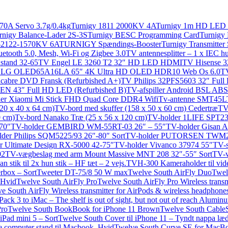
70A Servo 3.7g/0.4kg
Turnigy 1811 2000KV 4A
Turnigy 1m HD LED St
rnigy Balance-Lader 2S-3S
Turnigy BESC Programming Card
Turnigy
-2122-1570KV 6A
TURNIGY Spændings-Booster
Turnigy Transmitter 
etooth 5.0, Mesh, Wi-Fi og Zigbee 3.0
TV antennesplitter – 1 x IEC hu
stand 32-65
TV Engel LE 3260 T2 32″ HD LED HDMI
TV Hisense 
LG OLED65A16LA 65″ 4K Ultra HD OLED HDR10 Web Os 6.0
TV
acabre DVD Fransk (Refurbished A+)
TV Philips 32PFS5603 32″ Fu
 43″ Full HD LED (Refurbished B)
TV-afspiller Android BSL A
ller Xiaomi Mi Stick FHD Quad Core DDR4 Wifi
Tv-antenne SMT45L
20 x 40 x 64 cm)
TV-bord med skuffer (158 x 50 x 60 cm) Cedertræ
TV
0 cm)
Tv-bord Nanako Træ (25 x 56 x 120 cm)
TV-holder 1LIFE SPT2
70″
TV-holder GEMBIRD WM-55RT-03 26″ – 55″
TV-holder Gisan A
der Philips SQM5225/93 26″-80″ Sort
TV-holder PUTORSEN TWM29-
r Ultimate Design RX-5000 42-75″
TV-holder Vivanco 37974 55″
TV-s
02
TV-vægbeslag med arm Mount Massive MNT 208 32″-55″ Sort
TV-v
n stik til 2x hun stik – HF tæt – 2 vejs.
TVH-300 Kameraholder til vi
rbox – Sort
Tweeter DT-75/8 50 W max
Twelve South AirFly Duo
Twel
, Hvid
Twelve South AirFly Pro
Twelve South AirFly Pro Wireless transmi
e South AirFly Wireless transmitter for AirPods & wireless headphone
ck 3 to iMac – The shelf is out of sight, but not out of reach Alumin
Pro
Twelve South BookBook for iPhone 11 Brown
Twelve South CableS
iPad mini 5 – Sort
Twelve South Cover til iPhone 11 – Tyndt nappa l
 computer stand til Macbook, Hvid
Twelve South Curve SE for MacBoo