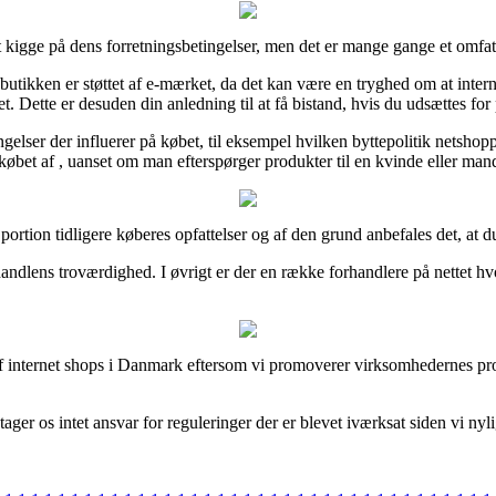
t kigge på dens forretningsbetingelser, men det er mange gange et omfat
t butikken er støttet af e-mærket, da det kan være en tryghed om at int
. Dette er desuden din anledning til at få bistand, hvis du udsættes for 
gelser der influerer på købet, til eksempel hvilken byttepolitik netshopp
købet af , uanset om man efterspørger produkter til en kvinde eller man
or portion tidligere køberes opfattelser og af den grund anbefales det, at
handlens troværdighed. I øvrigt er der en række forhandlere på nettet h
f internet shops i Danmark eftersom vi promoverer virksomhedernes produ
ger os intet ansvar for reguleringer der er blevet iværksat siden vi nyli