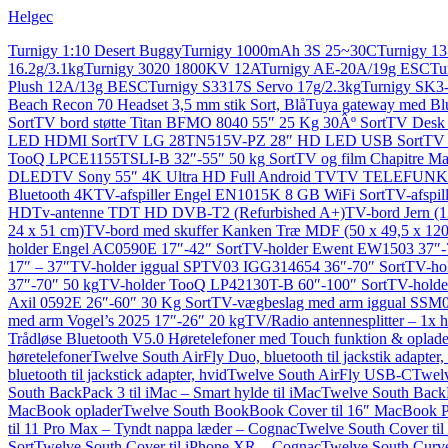
Helgec
Turnigy 1:10 Desert Buggy
Turnigy 1000mAh 3S 25~30C
Turnigy 13
16.2g/3.1kg
Turnigy 3020 1800KV 12A
Turnigy AE-20A/19g ESC
Tu
Plush 12A/13g BESC
Turnigy S3317S Servo 17g/2.3kg
Turnigy SK3
Beach Recon 70 Headset 3,5 mm stik Sort, Blå
Tuya gateway med Blu
Sort
TV bord støtte Titan BFMO 8040 55″ 25 Kg 30Âº Sort
TV Desk 
LED HDMI Sort
TV LG 28TN515V-PZ 28″ HD LED USB Sort
TV 
TooQ LPCE1155TSLI-B 32″-55″ 50 kg Sort
TV og film Chapitre M
DLED
TV Sony 55″ 4K Ultra HD Full Android TV
TV TELEFUNKEN
Bluetooth 4K
TV-afspiller Engel EN1015K 8 GB WiFi Sort
TV-afspi
HD
Tv-antenne TDT HD DVB-T2 (Refurbished A+)
TV-bord Jern (1
24 x 51 cm)
TV-bord med skuffer Kanken Træ MDF (50 x 49,5 x 12
holder Engel AC0590E 17″-42″ Sort
TV-holder Ewent EW1503 37″-
17″ – 37″
TV-holder iggual SPTV03 IGG314654 36″-70″ Sort
TV-hol
37″-70″ 50 kg
TV-holder TooQ LP42130T-B 60″-100″ Sort
TV-holde
Axil 0592E 26″-60″ 30 Kg Sort
TV-vægbeslag med arm iggual SSM
med arm Vogel’s 2025 17″-26″ 20 kg
TV/Radio antennesplitter – 1x ha
Trådløse Bluetooth V5.0 Høretelefoner med Touch funktion & oplade
høretelefoner
Twelve South AirFly Duo, bluetooth til jackstik adapter
bluetooth til jackstick adapter, hvid
Twelve South AirFly USB-C
Twelv
South BackPack 3 til iMac – Smart hylde til iMac
Twelve South BackPa
MacBook oplader
Twelve South BookBook Cover til 16″ MacBook 
til 11 Pro Max – Tyndt nappa læder – Cognac
Twelve South Cover til 
Sort
Twelve South Cover til iPhone XR – Cognac
Twelve South Curve