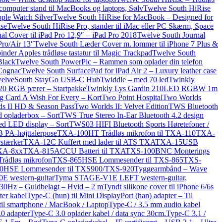
omputer stand til MacBooks og laptops, Sølv
Twelve South HiRise
ple Watch Silver
Twelve South HiRise for MacBook – Designed for
lse
Twelve South HiRise Pro, stander til iMac eller PC Skærm, Space
al Cover til iPad Pro 12,9″ – iPad Pro 2018
Twelve South Journal
Pro/Air 13″
Twelve South Læder Cover m. lommer til iPhone 7 Plus &
der Apples trådløse tastatur til Magic Trackpad
Twelve South
Black
Twelve South PowerPic – Rammen som oplader din telefon
 Cognac
Twelve South SurfacePad for iPad Air 2 – Luxury leather case
elveSouth StayGo USB-C Hub
Twiddle – med 70 led
Twinkly
 20 RGB pærer – Startpakke
Twinkly Lys Gardin 210LED RGBW 1m
g Card A Wish For Every – Kort
Two Point Hospital
Two Worlds
s II HD & Season Pass
Two Worlds II: Velvet Edition
TWS Bluetooth
 opladerbox – Sort
TWS True Stereo In-Ear Bluetooth 4.2 design
ed LED display – Sort
TWS03 HIFI Bluetooth Sports Høretefoner /
A-højttalerpose
TXA-100HT Trådløs mikrofon til TXA-110
TXA-
stærker
TXA-12C Kuffert med lader til ATS TXA
TXA-15USB
TXA-8xx
TXA-815ACCU Batteri til TXA
TXS-100BNC Monterings
rådløs mikrofon
TXS-865HSE Lommesender til TXS-865
TXS-
0HSE Lommesender til TXS900/TXS-920
Tyggearmbånd – Wave
E western-guitar
Tyma STAGE-V1E LEFT western-guitar,
30Hz – Guldbelagt – Hvid – 2 m
Tyndt silikone cover til iPhone 6/6s
ter kabel
Type-C (hun) til Mini DisplayPort (han) adapter – Til
il smartphone / MacBook / Laptop
Type-C / 3.5 mm audio kabel
0 adapter
Type-C 3.0 oplader kabel / data sync 30cm.
Type-C 3.1 /