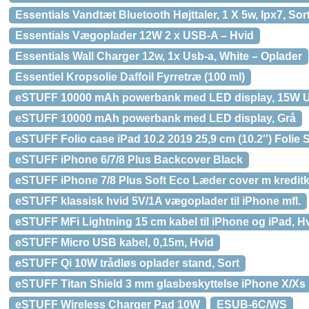
Essentials Vandtæt Bluetooth Højttaler, 1 X 5w, Ipx7, Sort
Essentials Vægoplader 12W 2 x USB-A – Hvid
Essentials Wall Charger 12w, 1x Usb-a, White – Oplader
Essentiel Kropsolie Daffoil Fyrretræ (100 ml)
eSTUFF 10000 mAh powerbank med LED display, 15W US
eSTUFF 10000 mAh powerbank med LED display, Grå
eSTUFF Folio case iPad 10.2 2019 25,9 cm (10.2″) Folie 
eSTUFF iPhone 6/7/8 Plus Backcover Black
eSTUFF iPhone 7/8 Plus Soft Eco Læder cover m kreditk
eSTUFF klassisk hvid 5V/1A vægoplader til iPhone mfl.
eSTUFF MFi Lightning 15 cm kabel til iPhone og iPad, H
eSTUFF Micro USB kabel, 0,15m, Hvid
eSTUFF Qi 10W trådløs oplader stand, Sort
eSTUFF Titan Shield 3 mm glasbeskyttelse iPhone X/Xs
eSTUFF Wireless Charger Pad 10W
ESUB-6C/WS