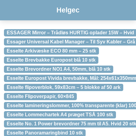
Helgec
ESSAGER Mirror – Trådløs HURTIG oplader 15W – Hvid
Essager Universal Kabel Manager – Til Syv Kabler – Grå
Esselte Arkivæske ECO 80 mm – 25 stk
Esselte Brevbakke Europost blå 10 stk
Esselte Brevordner NO1 A4, 50mm, blå 10 stk
Esselte Europost Vivida brevbakke, Mål: 254x61x350mm. F
Esselte flipoverblok, 59x83cm – 5 blokke af 50 ark
Esselte Flipoverpapir, 60×845
Esselte lamineringslommer, 100% transparente (klar) 100
Esselte Lommechartek A4 præget TSÅ 100 stk
Esselte No. 1 Power brevordner 75 mm til A5. Hvid 20 st
Esselte Panoramaringbind 10 stk