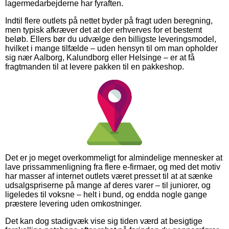
lagermedarbejderne har fyraften.
Indtil flere outlets på nettet byder på fragt uden beregning,
men typisk afkræver det at der erhverves for et bestemt
beløb. Ellers bør du udvælge den billigste leveringsmodel,
hvilket i mange tilfælde – uden hensyn til om man opholder
sig nær Aalborg, Kalundborg eller Helsinge – er at få
fragtmanden til at levere pakken til en pakkeshop.
Det er jo meget overkommeligt for almindelige mennesker at
lave prissammenligning fra flere e-firmaer, og med det motiv
har masser af internet outlets været presset til at at sænke
udsalgspriserne på mange af deres varer – til juniorer, og
ligeledes til voksne – helt i bund, og endda nogle gange
præstere levering uden omkostninger.
Det kan dog stadigvæk vise sig tiden værd at besigtige