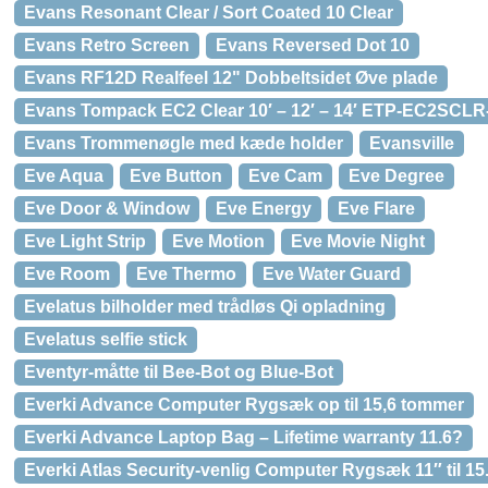
Evans Resonant Clear / Sort Coated 10 Clear
Evans Retro Screen
Evans Reversed Dot 10
Evans RF12D Realfeel 12" Dobbeltsidet Øve plade
Evans Tompack EC2 Clear 10′ – 12′ – 14′ ETP-EC2SCLR
Evans Trommenøgle med kæde holder
Evansville
Eve Aqua
Eve Button
Eve Cam
Eve Degree
Eve Door & Window
Eve Energy
Eve Flare
Eve Light Strip
Eve Motion
Eve Movie Night
Eve Room
Eve Thermo
Eve Water Guard
Evelatus bilholder med trådløs Qi opladning
Evelatus selfie stick
Eventyr-måtte til Bee-Bot og Blue-Bot
Everki Advance Computer Rygsæk op til 15,6 tommer
Everki Advance Laptop Bag – Lifetime warranty 11.6?
Everki Atlas Security-venlig Computer Rygsæk 11″ til 15