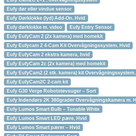
Eufy dør eller vindue sensor
Eufy Dørklokke (lyd) Add-On, Hvid
Eufy dørklokke m. video
Eufy Entry Sensor
Eufy EufyCam 2 (2x kamera) med homekit
Eufy Eufycam 2 4-Cam Kit Overvågningssystem, Hvid
Eufy EufyCam 2 ekstra kamera, hvid
Eufy EufyCam 2c (2x kamera) med homekit
Eufy EufyCam2 (2 stk. kamera) kit Overvågningssystem,
Eufy EufyCam2C 2-cam kit
Eufy G30 Verge Robotstøvsuger – Sort
Eufy Indendørs 2K 360grader Overvågningskamera m. 
Eufy Lumos Smart Bulb – Tunable White
Eufy Lumos Smart LED pære, Hvid
Eufy Lumos Smart pærer – Hvid