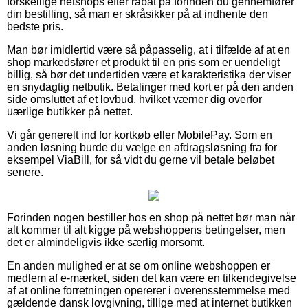
forskellige netshops efter rabat på forinden du gennemfører
din bestilling, så man er skråsikker på at indhente den
bedste pris.
Man bør imidlertid være så påpasselig, at i tilfælde af at en
shop markedsfører et produkt til en pris som er uendeligt
billig, så bør det undertiden være et karakteristika der viser
en snydagtig netbutik. Betalinger med kort er på den anden
side omsluttet af et lovbud, hvilket værner dig overfor
uærlige butikker på nettet.
Vi går generelt ind for kortkøb eller MobilePay. Som en
anden løsning burde du vælge en afdragsløsning fra for
eksempel ViaBill, for så vidt du gerne vil betale beløbet
senere.
Forinden nogen bestiller hos en shop på nettet bør man når
alt kommer til alt kigge på webshoppens betingelser, men
det er almindeligvis ikke særlig morsomt.
En anden mulighed er at se om online webshoppen er
medlem af e-mærket, siden det kan være en tilkendegivelse
af at online forretningen opererer i overensstemmelse med
gældende dansk lovgivning, tillige med at internet butikken