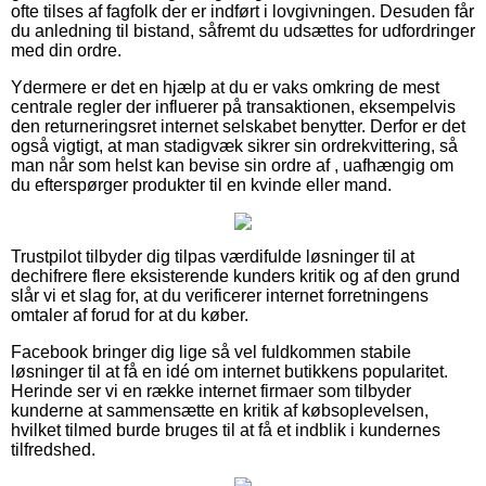
ofte tilses af fagfolk der er indført i lovgivningen. Desuden får
du anledning til bistand, såfremt du udsættes for udfordringer
med din ordre.
Ydermere er det en hjælp at du er vaks omkring de mest
centrale regler der influerer på transaktionen, eksempelvis
den returneringsret internet selskabet benytter. Derfor er det
også vigtigt, at man stadigvæk sikrer sin ordrekvittering, så
man når som helst kan bevise sin ordre af , uafhængig om
du efterspørger produkter til en kvinde eller mand.
Trustpilot tilbyder dig tilpas værdifulde løsninger til at
dechifrere flere eksisterende kunders kritik og af den grund
slår vi et slag for, at du verificerer internet forretningens
omtaler af forud for at du køber.
Facebook bringer dig lige så vel fuldkommen stabile
løsninger til at få en idé om internet butikkens popularitet.
Herinde ser vi en række internet firmaer som tilbyder
kunderne at sammensætte en kritik af købsoplevelsen,
hvilket tilmed burde bruges til at få et indblik i kundernes
tilfredshed.