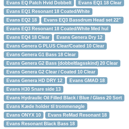
Evans EQ Patch Hvid Dobbelt
Evans EQ1 18 Clear
Evans EQ1 Resonant 18 Coated/White
Evans EQ2 18
Evans EQ3 Bassdrum Head set 22"
Evans EQ3 Resonant 18 Coated/White Med hul
Evans EQ4 18 Clear
Evans Genera Dry 12
Evans Genera G PLUS Clear/Coated 10 Clear
Evans Genera G1 Bass 18 Clear
Evans Genera G2 Bass (dobbeltlagsskind) 20 Clear
Evans Genera G2 Clear / Coated 10 Clear
Evans Genera HD DRY 12
Evans GMAD 18
Evans H30 Snare side 13
Evans Hydraulic Oil Filled Black / Blue / Glass 20 Sort
Evans Kæde holder til trommenøgle
Evans ONYX 10
Evans ReMad Resonant 18
Evans Resonant Black Bass 18