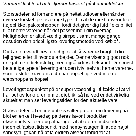
Vurderet til
4.6
ud af 5 stjerner baseret på
4
anmeldelser
Størstedelen af forhandlere på nettet udlover efterhånden
diverse forskellige leveringstyper. En af de mest anvendte er
i øjeblikket pakkeshoppen, fordi det giver dig fuld fleksibilitet
til at hente varerne når det passer ind i din hverdag.
Muligheden er altså vældig simpel, samt mange gange
desuden den prisbilligste leveringsmetode ved køb af .
Du kan omvendt beslutte dig for at få varerne bragt til din
lejlighed eller til hvor du arbejder. Denne viser sig godt nok
en sjat mere bekostelig, men også yderst fleksibel. Den mest
betalelige type af levering er uden tvivl selv at hente varerne,
som jo stiller krav om at du har bopæl lige ved internet
webshoppens bopæl.
Leveringstidspunktet på er super væsentlig i tilfælde af at vi
har behov for ordren om et øjeblik, så herved er det virkelig
aktuelt at man ser leveringstiden for den aktuelle vare.
Størstedelen af online outlets stiller garanti om levering på
blot en enkelt hverdag på deres favorit produkter,
eksempelvis , der dog afhænger af at ordren indsendes
inden et fastsat tidspunkt, med hensynstagen til at de højst
sandsynligt kan nå at få ordren afsendt forud for at